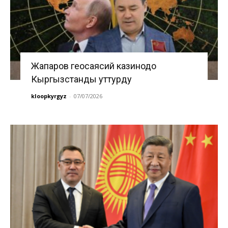
Жапаров геосаясий казинодо
Кыргызстанды уттурду
kloopkyrgyz
-
07/07/2026