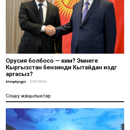
Орусия болбосо — ким? Эмнеге
Кыргызстан бензинди Кытайдан издөөгө
аргасыз?
kloopkyrgyz
-
07/07/2026
Соңку жаңылыктар