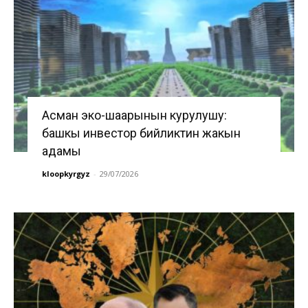
Асман эко-шаарынын курулушу:
башкы инвестор бийликтин жакын
адамы
kloopkyrgyz
-
29/07/2026