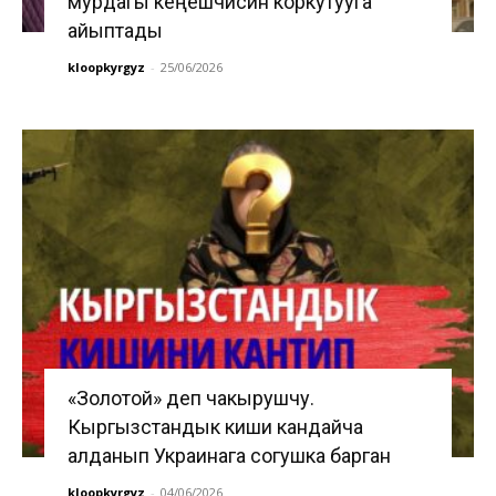
мурдагы кеңешчисин коркутууга
айыптады
kloopkyrgyz
-
25/06/2026
«Золотой» деп чакырушчу.
Кыргызстандык киши кандайча
алданып Украинага согушка барган
kloopkyrgyz
-
04/06/2026