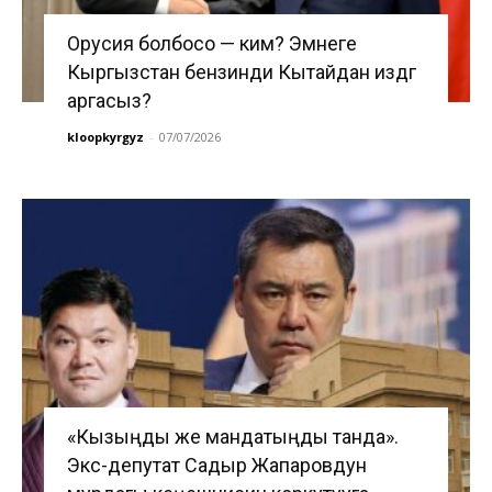
Орусия болбосо — ким? Эмнеге
Кыргызстан бензинди Кытайдан издөөгө
аргасыз?
kloopkyrgyz
-
07/07/2026
«Кызыңды же мандатыңды танда».
Экс-депутат Садыр Жапаровдун