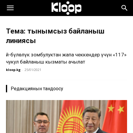
Тема: тынымсыз байланыш
линиясы
Үй-бүлөлүк зомбулуктан жапа чеккендер үчүн «117»
чукул байланыш кызматы ачылат
kloop.kg
-
25/01/2021
Редакциянын тандоосу