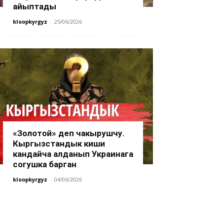
айыптады
kloopkyrgyz
-
25/06/2026
«Золотой» деп чакырушчу.
Кыргызстандык киши
кандайча алданып Украинага
согушка барган
kloopkyrgyz
-
04/06/2026