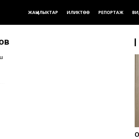
ЖАҢЫЛЫКТАР
ИЛИКТӨӨ
РЕПОРТАЖ
ВИ
ов
еш
О