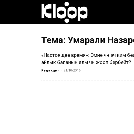
Клооп
кыргызча
Тема: Умарали Назар
«Настоящее время»: Эмне үчүн эч ким б
|
айлык баланын өлүмү үчүн жооп бербейт?
Редакция
-
21/10/2016
Кыргызстан
жаңылыктары