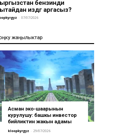
ыргызстан бензинди
ытайдан издөөгө аргасыз?
oopkyrgyz
-
07/07/2026
оңку жаңылыктар
Асман эко-шаарынын
курулушу: башкы инвестор
бийликтин жакын адамы
kloopkyrgyz
-
29/07/2026