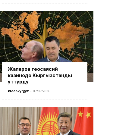
Жапаров геосаясий
казинодо Кыргызстанды
уттурду
kloopkyrgyz
-
07/07/2026