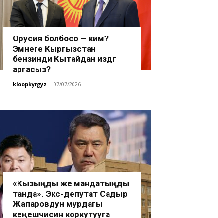
Орусия болбосо — ким?
Эмнеге Кыргызстан
бензинди Кытайдан издөөгө
аргасыз?
kloopkyrgyz
-
07/07/2026
«Кызыңды же мандатыңды
танда». Экс-депутат Садыр
Жапаровдун мурдагы
кеңешчисин коркутууга