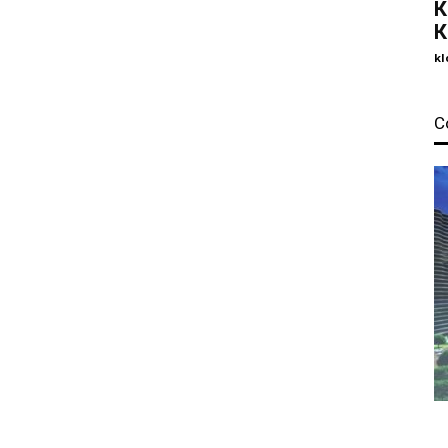
К
К
kl
С