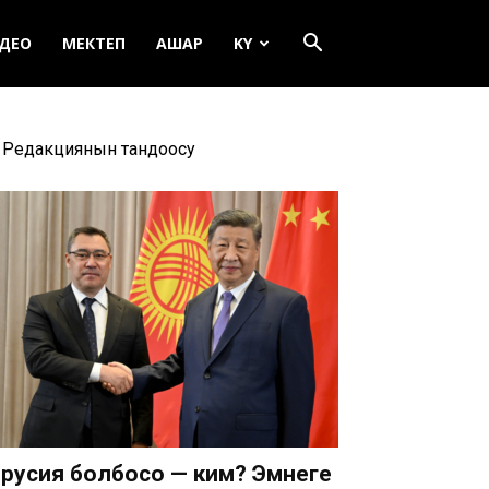
ДЕО
МЕКТЕП
АШАР
KY
Редакциянын тандоосу
русия болбосо — ким? Эмнеге