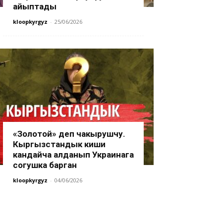
айыптады
kloopkyrgyz
-
25/06/2026
«Золотой» деп чакырушчу.
Кыргызстандык киши
кандайча алданып Украинага
согушка барган
kloopkyrgyz
-
04/06/2026