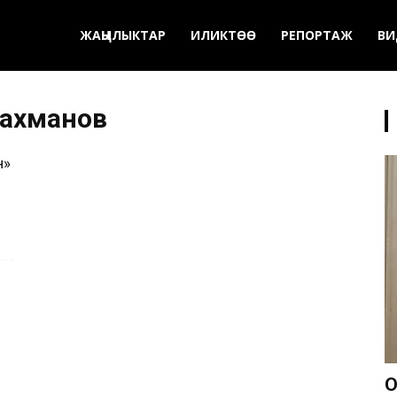
ЖАҢЫЛЫКТАР
ИЛИКТӨӨ
РЕПОРТАЖ
ВИ
рахманов
н»
О