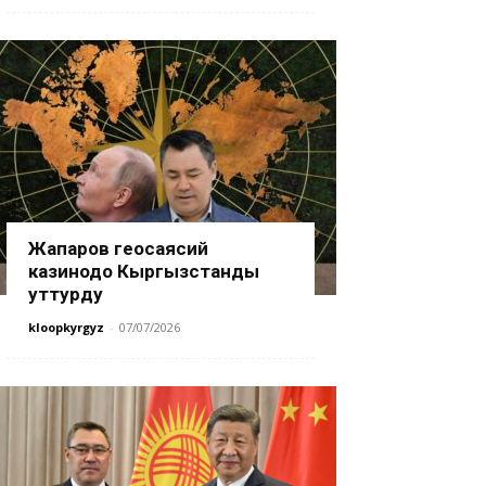
Жапаров геосаясий
казинодо Кыргызстанды
уттурду
kloopkyrgyz
-
07/07/2026