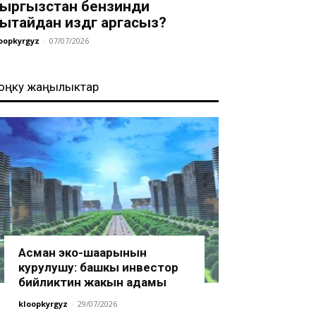
ыргызстан бензинди
ытайдан издөөгө аргасыз?
oopkyrgyz
-
07/07/2026
оңку жаңылыктар
Асман эко-шаарынын
курулушу: башкы инвестор
бийликтин жакын адамы
kloopkyrgyz
-
29/07/2026