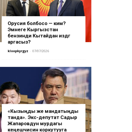
Орусия болбосо — ким?
Эмнеге Кыргызстан
бензинди Кытайдан издөөгө
аргасыз?
kloopkyrgyz
-
07/07/2026
«Кызыңды же мандатыңды
танда». Экс-депутат Садыр
Жапаровдун мурдагы
кеңешчисин коркутууга