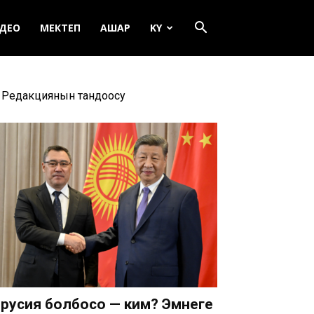
ДЕО
МЕКТЕП
АШАР
KY
Редакциянын тандоосу
русия болбосо — ким? Эмнеге