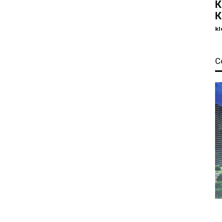
К
К
kl
С