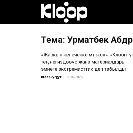
Клооп
кыргызча
Тема: Урматбек Абд
«Жаркын келечекке үмүт жок». «Клоопту
|
тең негиздөөчүсү жана материалдары
эмнеге экстремисттик деп табылды
kloopkyrgyz
-
31/10/2025
Кыргызстан
жаңылыктары