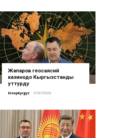
Жапаров геосаясий
казинодо Кыргызстанды
уттурду
kloopkyrgyz
-
07/07/2026