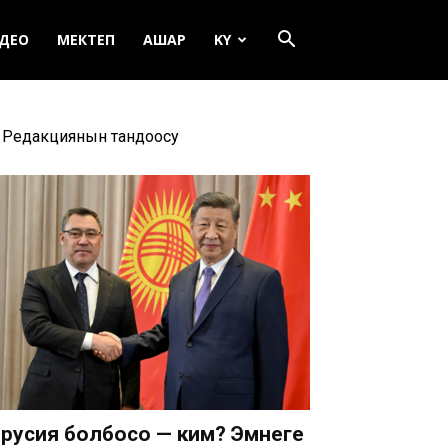
ДЕО
МЕКТЕП
АШАР
KY
Редакциянын тандоосу
русия болбосо — ким? Эмнеге