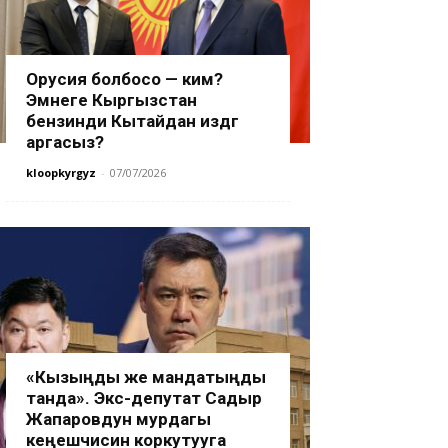
Орусия болбосо — ким?
Эмнеге Кыргызстан
бензинди Кытайдан издөөгө
аргасыз?
kloopkyrgyz
-
07/07/2026
«Кызыңды же мандатыңды
танда». Экс-депутат Садыр
Жапаровдун мурдагы
кеңешчисин коркутууга