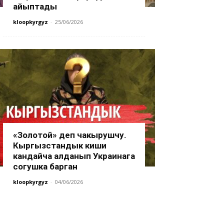
айыптады
kloopkyrgyz
-
25/06/2026
«Золотой» деп чакырушчу.
Кыргызстандык киши
кандайча алданып Украинага
согушка барган
kloopkyrgyz
-
04/06/2026