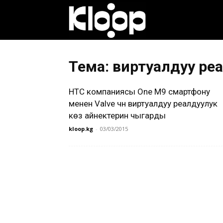
Клооп
кыргызча
Тема: виртуалдуу реа
HTC компаниясы One M9 смартфону
|
менен Valve үчүн виртуалдуу реалдуулук
көз айнектерин чыгарды
kloop.kg
-
03/03/2015
Кыргызстан
жаңылыктары