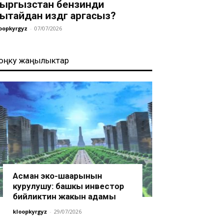
ыргызстан бензинди
ытайдан издөөгө аргасыз?
oopkyrgyz
-
07/07/2026
оңку жаңылыктар
Асман эко-шаарынын
курулушу: башкы инвестор
бийликтин жакын адамы
kloopkyrgyz
-
29/07/2026