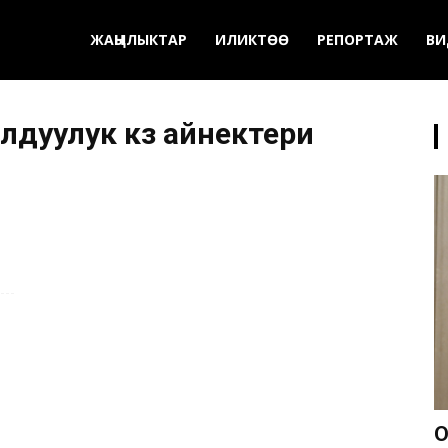
ЖАҢЫЛЫКТАР
ИЛИКТӨӨ
РЕПОРТАЖ
ВИ
лдуулук көз айнектери
О