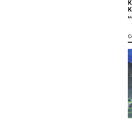
К
К
kl
С