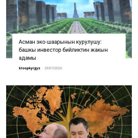
Асман эко-шаарынын курулушу:
башкы инвестор бийликтин жакын
адамы
kloopkyrgyz
-
29/07/2026