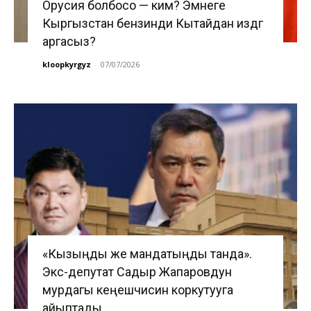
Орусия болбосо — ким? Эмнеге
Кыргызстан бензинди Кытайдан издөөгө
аргасыз?
kloopkyrgyz
-
07/07/2026
«Кызыңды же мандатыңды танда».
Экс-депутат Садыр Жапаровдун
мурдагы кеңешчисин коркутууга
айыптады