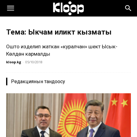
Тема: Ыкчам иликтөө кызматы
Ошто изделип жаткан «куралчан» шектүү Ысык-
Көлдөн кармалды
kloop.kg
-
05/10/2018
Редакциянын тандоосу