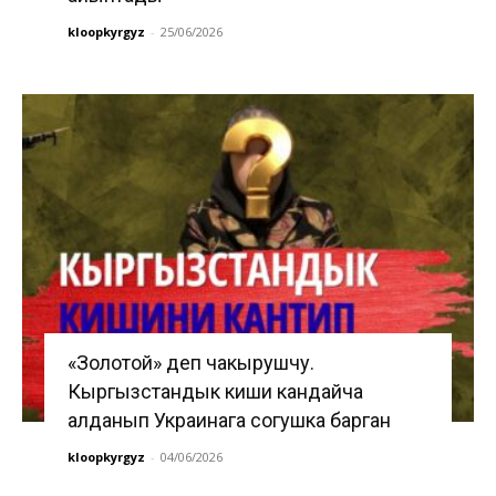
kloopkyrgyz
-
25/06/2026
«Золотой» деп чакырушчу.
Кыргызстандык киши кандайча
алданып Украинага согушка барган
kloopkyrgyz
-
04/06/2026