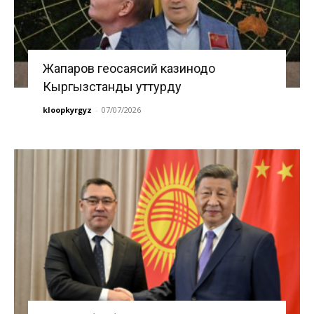
Жапаров геосаясий казинодо
Кыргызстанды уттурду
kloopkyrgyz
-
07/07/2026