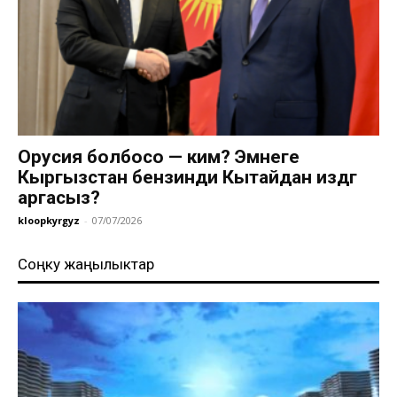
Орусия болбосо — ким? Эмнеге
Кыргызстан бензинди Кытайдан издөөгө
аргасыз?
kloopkyrgyz
-
07/07/2026
Соңку жаңылыктар