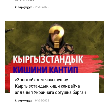
kloopkyrgyz
-
25/06/2026
«Золотой» деп чакырушчу.
Кыргызстандык киши кандайча
алданып Украинага согушка барган
kloopkyrgyz
-
04/06/2026