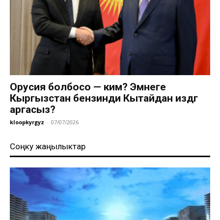
Орусия болбосо — ким? Эмнеге
Кыргызстан бензинди Кытайдан издөөгө
аргасыз?
kloopkyrgyz
-
07/07/2026
Соңку жаңылыктар