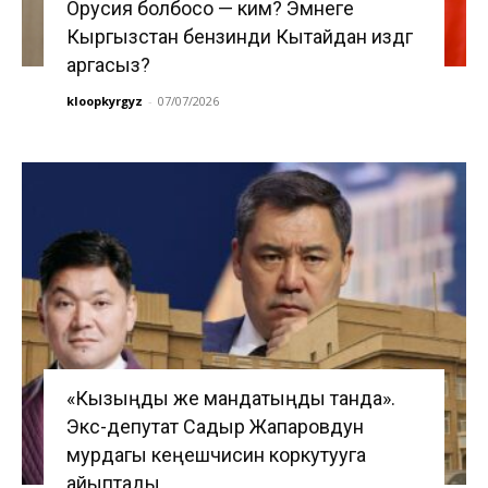
Орусия болбосо — ким? Эмнеге
Кыргызстан бензинди Кытайдан издөөгө
аргасыз?
kloopkyrgyz
-
07/07/2026
«Кызыңды же мандатыңды танда».
Экс-депутат Садыр Жапаровдун
мурдагы кеңешчисин коркутууга
айыптады