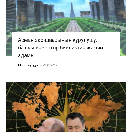
Асман эко-шаарынын курулушу:
башкы инвестор бийликтин жакын
адамы
kloopkyrgyz
-
29/07/2026