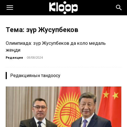
Тема: Үзүр Жусупбеков
Олимпиада: Үзүр Жусупбеков да коло медаль
жеңди
Редакция
-
08/08/2024
Редакциянын тандоосу