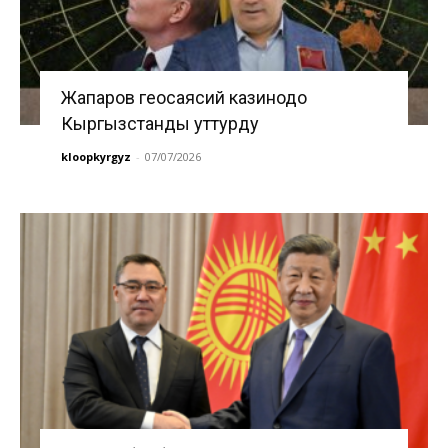
Жапаров геосаясий казинодо
Кыргызстанды уттурду
kloopkyrgyz
-
07/07/2026