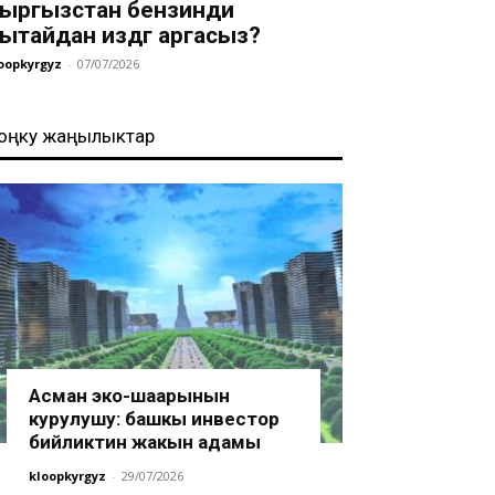
ыргызстан бензинди
ытайдан издөөгө аргасыз?
oopkyrgyz
-
07/07/2026
оңку жаңылыктар
Асман эко-шаарынын
курулушу: башкы инвестор
бийликтин жакын адамы
kloopkyrgyz
-
29/07/2026