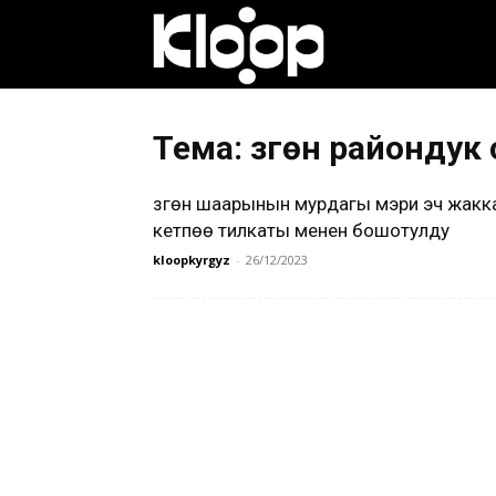
Клооп
кыргызча
Тема: Өзгөн райондук 
Өзгөн шаарынын мурдагы мэри эч жакк
|
кетпөө тилкаты менен бошотулду
kloopkyrgyz
-
26/12/2023
Кыргызстан
жаңылыктары