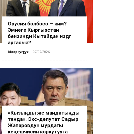
Орусия болбосо — ким?
Эмнеге Кыргызстан
бензинди Кытайдан издөөгө
аргасыз?
kloopkyrgyz
-
07/07/2026
«Кызыңды же мандатыңды
танда». Экс-депутат Садыр
Жапаровдун мурдагы
кеңешчисин коркутууга