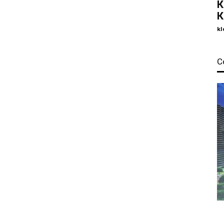
К
К
kl
С