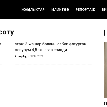
ЖАҢЫЛЫКТАР
ИЛИКТӨӨ
РЕПОРТАЖ
ВИ
соту
а
Өзгөн: 3 жашар баланы сабап өлтүргөн
өспүрүм 4,5 жылга кесилди
kloop.kg
-
08/12/2021
О