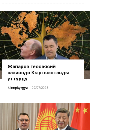
Жапаров геосаясий
казинодо Кыргызстанды
уттурду
kloopkyrgyz
-
07/07/2026