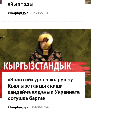
айыптады
kloopkyrgyz
-
25/06/2026
«Золотой» деп чакырушчу.
Кыргызстандык киши
кандайча алданып Украинага
согушка барган
kloopkyrgyz
-
04/06/2026