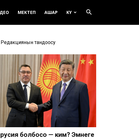
ДЕО
МЕКТЕП
АШАР
KY
Редакциянын тандоосу
русия болбосо — ким? Эмнеге