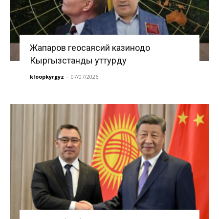
Жапаров геосаясий казинодо
Кыргызстанды уттурду
kloopkyrgyz
-
07/07/2026