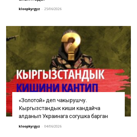
kloopkyrgyz
-
25/06/2026
«Золотой» деп чакырушчу.
Кыргызстандык киши кандайча
алданып Украинага согушка барган
kloopkyrgyz
-
04/06/2026