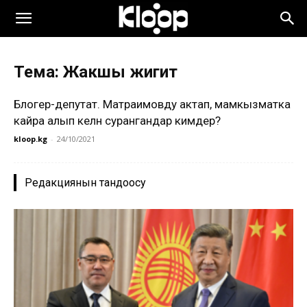
Тема: Жакшы жигит
Блогер-депутат. Матраимовду актап, мамкызматка
кайра алып келүүнү сурангандар кимдер?
kloop.kg
-
24/10/2021
Редакциянын тандоосу