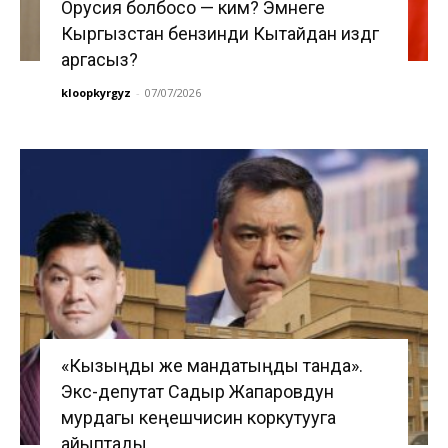
Орусия болбосо — ким? Эмнеге
Кыргызстан бензинди Кытайдан издөөгө
аргасыз?
kloopkyrgyz
-
07/07/2026
«Кызыңды же мандатыңды танда».
Экс-депутат Садыр Жапаровдун
мурдагы кеңешчисин коркутууга
айыптады