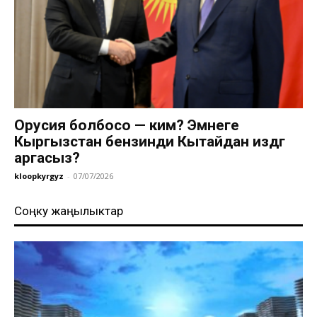
Орусия болбосо — ким? Эмнеге
Кыргызстан бензинди Кытайдан издөөгө
аргасыз?
kloopkyrgyz
-
07/07/2026
Соңку жаңылыктар