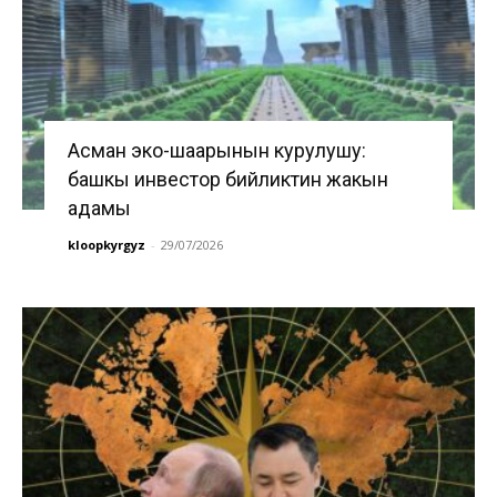
Асман эко-шаарынын курулушу:
башкы инвестор бийликтин жакын
адамы
kloopkyrgyz
-
29/07/2026