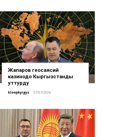
Жапаров геосаясий
казинодо Кыргызстанды
уттурду
kloopkyrgyz
-
07/07/2026