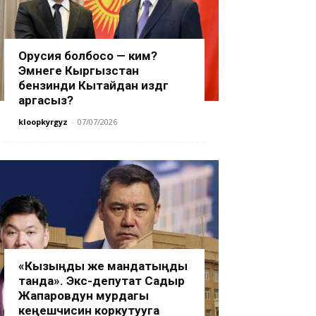
Орусия болбосо — ким?
Эмнеге Кыргызстан
бензинди Кытайдан издөөгө
аргасыз?
kloopkyrgyz
-
07/07/2026
«Кызыңды же мандатыңды
танда». Экс-депутат Садыр
Жапаровдун мурдагы
кеңешчисин коркутууга