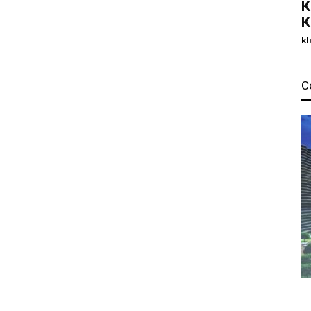
К
К
kl
С