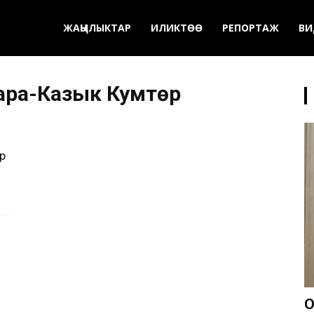
ЖАҢЫЛЫКТАР
ИЛИКТӨӨ
РЕПОРТАЖ
ВИ
ара-Казык Кумтөр
р
О