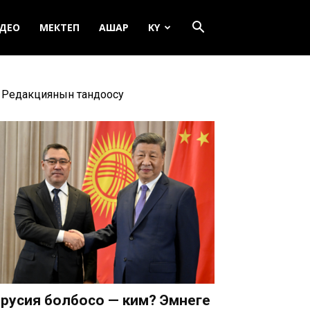
ДЕО
МЕКТЕП
АШАР
KY
Редакциянын тандоосу
русия болбосо — ким? Эмнеге