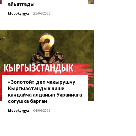
айыптады
kloopkyrgyz
-
25/06/2026
«Золотой» деп чакырушчу.
Кыргызстандык киши
кандайча алданып Украинага
согушка барган
kloopkyrgyz
-
04/06/2026