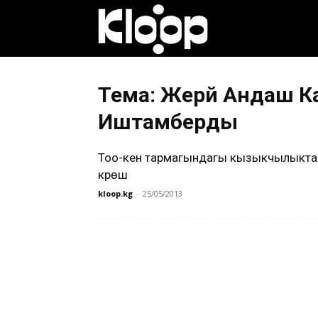
Клооп
кыргызча
Тема: Жерүй Андаш К
Иштамберды
|
Тоо-кен тармагындагы кызыкчылыкта
күрөшү
kloop.kg
-
25/05/2013
Кыргызстан
жаңылыктары