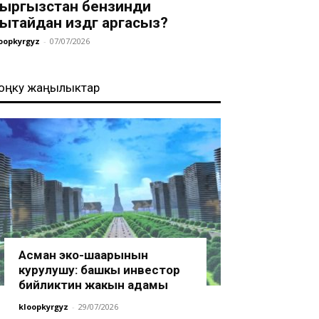
ыргызстан бензинди
ытайдан издөөгө аргасыз?
oopkyrgyz
-
07/07/2026
оңку жаңылыктар
Асман эко-шаарынын
курулушу: башкы инвестор
бийликтин жакын адамы
kloopkyrgyz
-
29/07/2026