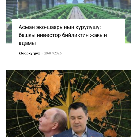
Асман эко-шаарынын курулушу:
башкы инвестор бийликтин жакын
адамы
kloopkyrgyz
-
29/07/2026