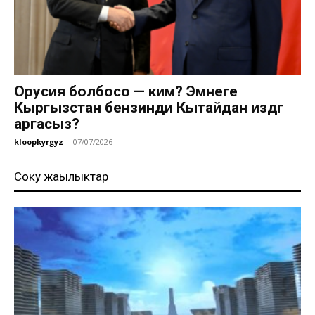
Орусия болбосо — ким? Эмнеге
Кыргызстан бензинди Кытайдан издөөгө
аргасыз?
kloopkyrgyz
-
07/07/2026
Соңку жаңылыктар