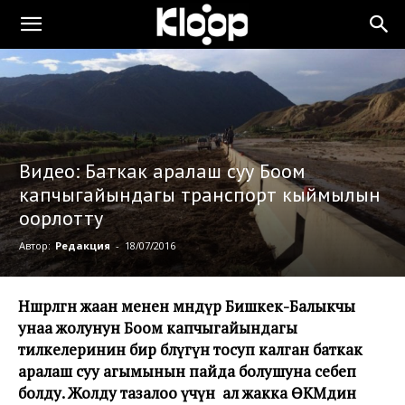
Видео: Баткак аралаш суу Боом
капчыгайындагы транспорт кыймылын
оорлотту
Автор:
Редакция
-
18/07/2016
Нөшөрлөгөн жаан менен мөндүр Бишкек-Балыкчы
унаа жолунун Боом капчыгайындагы
тилкелеринин бир бөлүгүн тосуп калган баткак
аралаш суу агымынын пайда болушуна себеп
болду. Жолду тазалоо үчүн ал жакка ӨКМдин