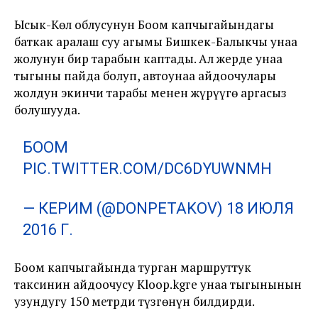
Ысык-Көл облусунун Боом капчыгайындагы
баткак аралаш суу агымы Бишкек-Балыкчы унаа
жолунун бир тарабын каптады. Ал жерде унаа
тыгыны пайда болуп, автоунаа айдоочулары
жолдун экинчи тарабы менен жүрүүгө аргасыз
болушууда.
БООМ
PIC.TWITTER.COM/DC6DYUWNMH
— КЕРИМ (@DONPETAKOV)
18 ИЮЛЯ
2016 Г.
Боом капчыгайында турган маршруттук
таксинин айдоочусу Kloop.kgге унаа тыгынынын
узундугу 150 метрди түзгөнүн билдирди.