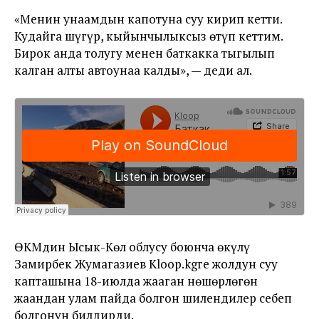
«Менин унаамдын капотуна суу кирип кетти.
Кудайга шүгүр, кыйынчылыксыз өтүп кеттим.
Бирок анда толугу менен баткакка тыгылып
калган алты автоунаа калды», — деди ал.
ӨКМдин Ысык-Көл облусу боюнча өкүлү
Замирбек Жумагазиев Kloop.kgге жолдун суу
капташына 18-июлда жааган нөшөрлөгөн
жаандан улам пайда болгон шилендилер себеп
болгонун билдирди.