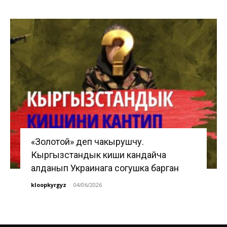
«Золотой» деп чакырушчу.
Кыргызстандык киши кандайча
алданып Украинага согушка барган
kloopkyrgyz
-
04/06/2026