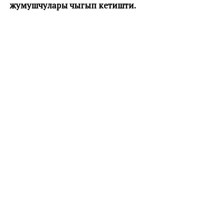
жумушчулары чыгып кетишти.