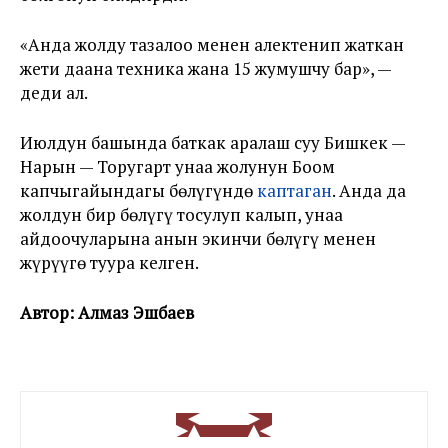
«Анда жолду тазалоо менен алектенип жаткан
жети даана техника жана 15 жумушчу бар», —
деди ал.
Июлдун башында баткак аралаш суу Бишкек —
Нарын — Торугарт унаа жолунун Боом
капчыгайындагы бөлүгүндө
каптаган
. Анда да
жолдун бир бөлүгү тосулуп калып, унаа
айдоочуларына анын экинчи бөлүгү менен
жүрүүгө туура келген.
Автор: Алмаз Эшбаев