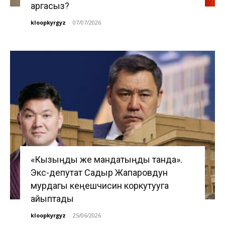
аргасыз?
kloopkyrgyz
-
07/07/2026
«Кызыңды же мандатыңды танда».
Экс-депутат Садыр Жапаровдун
мурдагы кеңешчисин коркутууга
айыптады
kloopkyrgyz
-
25/06/2026