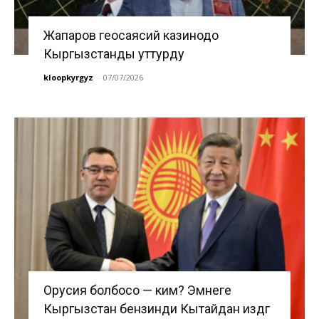
Жапаров геосаясий казинодо
Кыргызстанды уттурду
kloopkyrgyz
-
07/07/2026
Орусия болбосо — ким? Эмнеге
Кыргызстан бензинди Кытайдан издөөгө