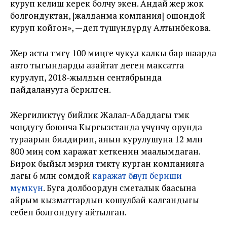
куруп келиш керек болчу экен. Андай жер жок
болгондуктан, [жалданма компания] ошондой
куруп койгон», —деп түшүндүрдү Алтынбекова.
Жер асты өтмөгү 100 миңге чукул калкы бар шаарда
авто тыгындарды азайтат деген максатта
курулуп, 2018-жылдын сентябрында
пайдаланууга берилген.
Жергиликтүү бийлик Жалал-Абаддагы өтмөк
чоңдугу боюнча Кыргызстанда үчүнчү орунда
тураарын билдирип, анын курулушуна 12 млн
800 миң сом каражат кеткенин маалымдаган.
Бирок быйыл мэрия өтмөктү курган компанияга
дагы 6 млн сомдой
каражат бөлүп бериши
мүмкүн
. Буга долбоордун сметалык баасына
айрым кызматтардын кошулбай калгандыгы
себеп болгондугу айтылган.