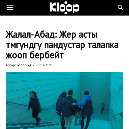
Жалал-Абад: Жер асты
өтмөгүндөгү пандустар талапка
жооп бербейт
Автор:
kloop.kg
-
26/03/2019