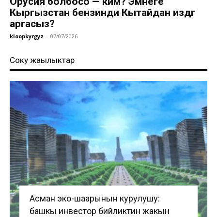
Орусия болбосо — ким? Эмнеге
Кыргызстан бензинди Кытайдан издөөгө
аргасыз?
kloopkyrgyz
-
07/07/2026
Соңку жаңылыктар
Асман эко-шаарынын курулушу:
башкы инвестор бийликтин жакын