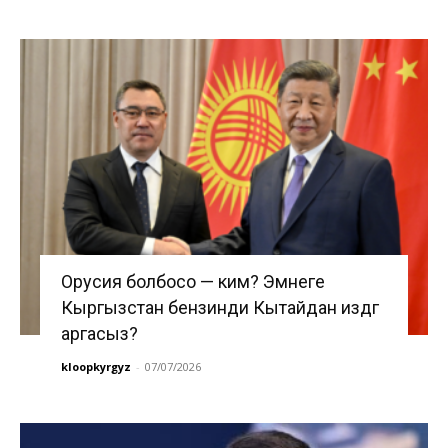
Орусия болбосо — ким? Эмнеге
Кыргызстан бензинди Кытайдан издөөгө
аргасыз?
kloopkyrgyz
-
07/07/2026