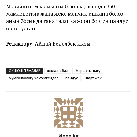
Мэриянын маалыматы боюнча, шаарда 330
мамлекеттик жана жеке менчик ишкана болсо,
анын 36сында гана талапка жооп берген пандус
орнотулган.
Редактору
: Айдай Беделбек кызы
ОКШОШ ТЕМАЛАР
жалал-абад
Жер асты өтмөгү
мүмкүнчүлүгү чектелгендер
пандус
шарт жок
kloop.kg