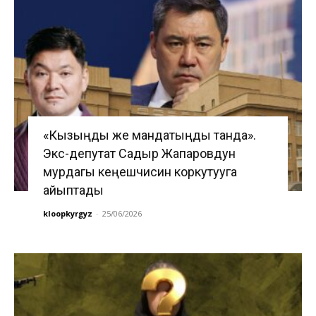
«Кызыңды же мандатыңды танда».
Экс-депутат Садыр Жапаровдун
мурдагы кеңешчисин коркутууга
айыптады
kloopkyrgyz
-
25/06/2026