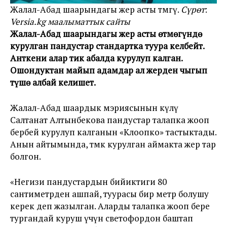
Жалал-Абад шаарындагы жер асты өтмөгү.
Сүрөт
:
Versia.kg маалыматтык сайты
Жалал-Абад шаарындагы жер асты өтмөгүндө
курулган пандустар стандартка туура келбейт.
Анткени алар тик абалда курулуп калган.
Ошондуктан майып адамдар ал жерден чыгып
түшө албай келишет.
Жалал-Абад шаардык мэриясынын өкүлү
Салтанат Алтынбекова пандустар талапка жооп
бербей курулуп калганын «Клоопко» тастыктады.
Анын айтымында, өтмөк курулган аймакта жер тар
болгон.
«Негизи пандустардын бийиктиги 80
сантиметрден ашпай, туурасы бир метр болушу
керек деп жазылган. Аларды талапка жооп бере
тургандай куруш үчүн светофордон баштап