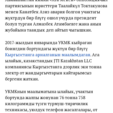
партиясынын юристтери Таалайкүл Токтакунова
менен Канатбек Азиз авария болгон учактагы
жүктөрдүн бир бөлүгү ошол учурда президент
болуп турган Алмазбек Атамбаевге жана анын
жубайына таандык деп айтып чыгышкан.
2017-жылдын январында УКМК кыйраган
боингдин бортундагы жүктүн бир бөлүгү
Кыргызстанга арналганын маалымдаган
. Ага
ылайык, казакстандык JTI Kazakhstan LLC
компаниясы Кыргызстанга дээрлик эки тонна
электр от жандыргычтарын кайтарымсыз
бергени жаткан.
УКМКнын маалыматына ылайык, учактын
бортунда жалпы жонунан 76 тонна 758
килограммды түзгөн турмуш-тиричилик
техникасы, уюлдук телефон жасалгалары, от