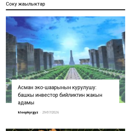
Соңку жаңылыктар
Асман эко-шаарынын курулушу:
башкы инвестор бийликтин жакын
адамы
kloopkyrgyz
-
29/07/2026