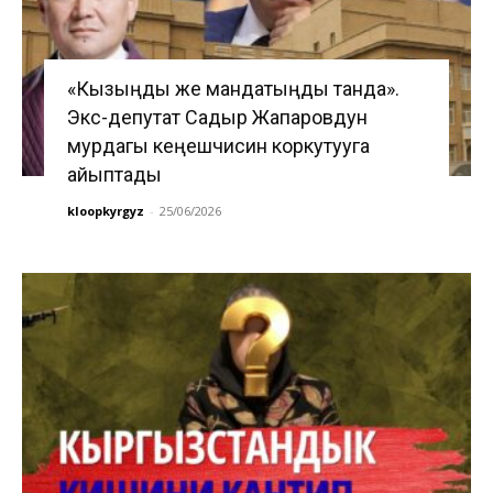
«Кызыңды же мандатыңды танда».
Экс-депутат Садыр Жапаровдун
мурдагы кеңешчисин коркутууга
айыптады
kloopkyrgyz
-
25/06/2026