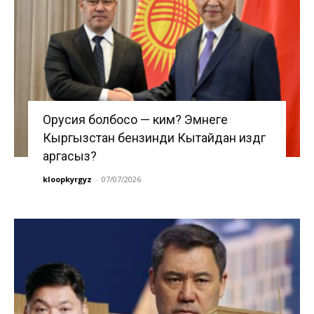
Орусия болбосо — ким? Эмнеге
Кыргызстан бензинди Кытайдан издөөгө
аргасыз?
kloopkyrgyz
-
07/07/2026