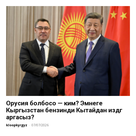
Орусия болбосо — ким? Эмнеге
Кыргызстан бензинди Кытайдан издөөгө
аргасыз?
kloopkyrgyz
-
07/07/2026