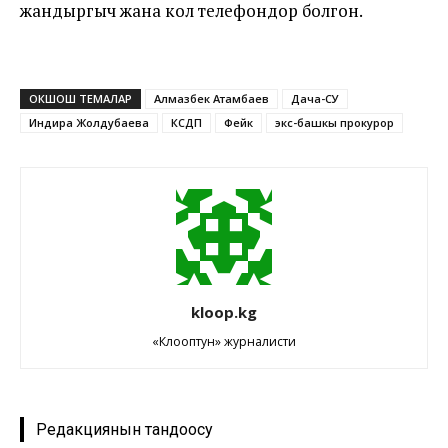
жандыргыч жана кол телефондор болгон.
ОКШОШ ТЕМАЛАР
Алмазбек Атамбаев
Дача-СУ
Индира Жолдубаева
КСДП
Фейк
экс-башкы прокурор
kloop.kg
«Клооптун» журналисти
Редакциянын тандоосу