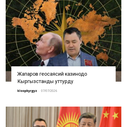
Жапаров геосаясий казинодо
Кыргызстанды уттурду
kloopkyrgyz
-
07/07/2026