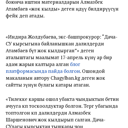
боюнча иштин материалдарын Алмазбек
Атамбаев «жок кылды» деген өңдүү билдирүүсүн
фейк деп атады.
«Индира Жолдубаева, экс-башпрокурор: “Дача-
СУ кырсыгына байланышкан далилдерди
Атамбаев бүт жок кылдырган”» деген
аталыштагы маалымат 17-апрель күнү ар бир
адам жарыя калтыра алган
блог
платформасында пайда болгон
. Ошондой
макаланын автору Chagylban.kg деген жок
сайтты өзүнүн булагы катары атаган.
«Тилекке каршы ошол убакта чындыктын бетин
ачууга көп тоскоолдуктар болгон. Тергөө убагында
топтолгон көп далилдерди Алмазбек
Шаршенович жок кылдырып салган. Дача-
СУдагы кырсыктан тышкары чоң