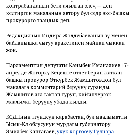
контрабанданын бети ачылган эле», — деп
келтирген макаланын автору бул сөздөр экс-башкы
прокурорго таандык деп.
Редакциянын Индира Жолдубаеванын өзү менен
байланышка чыгуу аракетинен майнап чыккан
жок.
Парламенттин депутаты Каныбек Иманалиев 17-
апрелде Жогорку Кеңеште отчёт берип жаткан
башкы прокурор Өткүрбек Жамшитовдон бул
макалага комментарий берүүнү суранды.
Жамшитов ага тактап туруп, кийинчерээк
маалымат берүүнү убада кылды.
КСДПнын төгүндөөсүнө карабастан, бул маалыматты
Ысык-Көл облусунун мурдагы губернатору
Эмилбек Каптагаев,
укук коргоочу Гүлнара