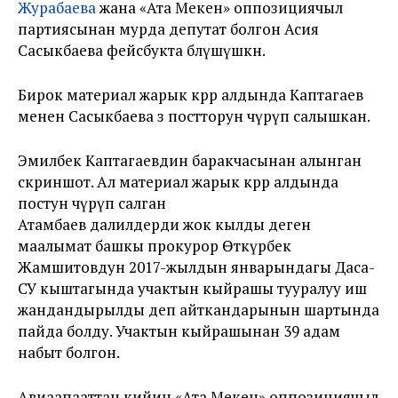
Журабаева
жана «Ата Мекен» оппозициячыл
партиясынан мурда депутат болгон Асия
Сасыкбаева фейсбукта бөлүшүшкөн.
Бирок материал жарык көрөөр алдында Каптагаев
менен Сасыкбаева өз постторун өчүрүп салышкан.
Эмилбек Каптагаевдин баракчасынан алынган
скриншот. Ал материал жарык көрөр алдында
постун өчүрүп салган
Атамбаев далилдерди жок кылды деген
маалымат башкы прокурор Өткүрбек
Жамшитовдун 2017-жылдын январындагы Даса-
СУ кыштагында учактын кыйрашы тууралуу иш
жандандырылды деп айткандарынын шартында
пайда болду. Учактын кыйрашынан 39 адам
набыт болгон.
Авиаапааттан кийин «Ата Мекен» оппозициячыл