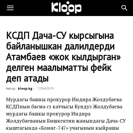
КСДП Дача-СУ кырсыгына
байланышкан далилдерди
Атамбаев «жок кылдырган»
делген маалыматты фейк
деп атады
Автор:
kloop.kg
-
17/04/2019
Мурдагы башкы прокурор Индира Жолдубаева
КСДПнын басма сөз катчысы Кундуз Жолдубаева
мурдагы башкы прокурор Индира
Жолдубаеванын Бишкектин жанындагы Дача-СУ
кыштагында «Боинг-747» учагынын кыйрашы