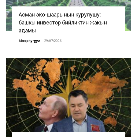
Асман эко-шаарынын курулушу:
башкы инвестор бийликтин жакын
адамы
kloopkyrgyz
-
29/07/2026