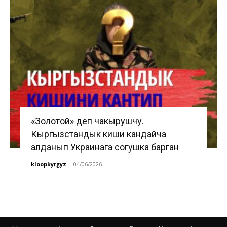
«Золотой» деп чакырушчу.
Кыргызстандык киши кандайча
алданып Украинага согушка барган
kloopkyrgyz
-
04/06/2026