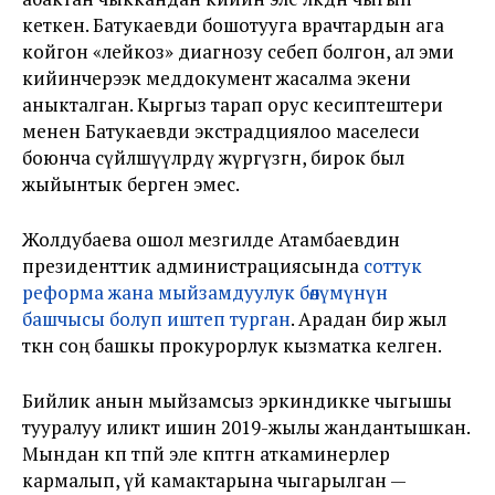
кеткен. Батукаевди бошотууга врачтардын ага
койгон «лейкоз» диагнозу себеп болгон, ал эми
кийинчерээк меддокумент жасалма экени
аныкталган. Кыргыз тарап орус кесиптештери
менен Батукаевди экстрадциялоо маселеси
боюнча сүйлөшүүлөрдү жүргүзгөн, бирок был
жыйынтык берген эмес.
Жолдубаева ошол мезгилде Атамбаевдин
президенттик администрациясында
соттук
реформа жана мыйзамдуулук бөлүмүнүн
башчысы болуп иштеп турган
. Арадан бир жыл
өткөн соң башкы прокурорлук кызматка келген.
Бийлик анын мыйзамсыз эркиндикке чыгышы
тууралуу иликтөө ишин 2019-жылы жандантышкан.
Мындан көп өтпөй эле көптөгөн аткаминерлер
кармалып, үй камактарына чыгарылган —