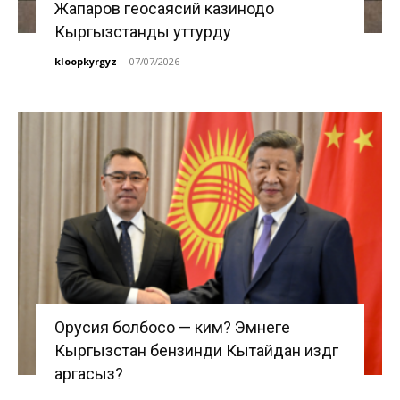
Жапаров геосаясий казинодо
Кыргызстанды уттурду
kloopkyrgyz
-
07/07/2026
Орусия болбосо — ким? Эмнеге
Кыргызстан бензинди Кытайдан издөөгө
аргасыз?