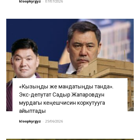
kloopkyrgyz
-
07/07/2026
«Кызыңды же мандатыңды танда».
Экс-депутат Садыр Жапаровдун
мурдагы кеңешчисин коркутууга
айыптады
kloopkyrgyz
-
25/06/2026