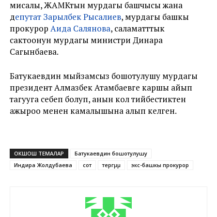
мисалы, ЖАМКтын мурдагы башчысы жана
д
епутат Зарылбек Рысалиев
, мурдагы башкы
прокурор
Аида Салянова
, саламатттык
сактоонун мурдагы министри Динара
Сагынбаева.
Батукаевдин мыйзамсыз бошотулушу мурдагы
президент Алмазбек Атамбаевге каршы айып
тагууга себеп болуп, анын кол тийбестиктен
ажыроо менен камалышына алып келген.
ОКШОШ ТЕМАЛАР
Батукаевдин бошотулушу
Индира Жолдубаева
сот
тергµµ
экс-башкы прокурор