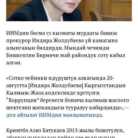
ИИМдин басма сөз кызматы мурдагы башкы
прокурор Индира Жолдубаева үй камагына
алынганын билдирди. Мындай чечимди
Бишкектин Биринчи май райондук соту кабыл
алган.
«Сотко чейинки өндүрүштүн алкагында 20-
августта [Индира Жолдубаева] Кыргызстандын
Кылмыш-Жаза кодексинде көрсөтүлгөн
“Коррупция” беренеси боюнча кылмыш жасоого
шектелип жаткандыгы тууралуу кабарланды», —
деп айтылат ИИМдин маалыматында
.
Кримтөбөл Азиз Батукаев 2013-жылы бошотулуп,
абактан чыккандан кийин эле өлкөдөн чыгып