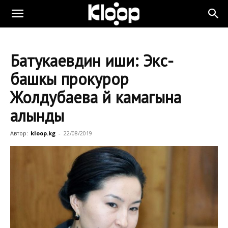
Батукаевдин иши: Экс-
башкы прокурор
Жолдубаева үй камагына
алынды
Автор:
kloop.kg
-
22/08/2019