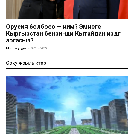
Орусия болбосо — ким? Эмнеге
Кыргызстан бензинди Кытайдан издөөгө
аргасыз?
kloopkyrgyz
-
07/07/2026
Соңку жаңылыктар