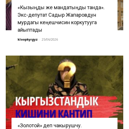
«Кызыңды же мандатыңды танда».
Экс-депутат Садыр Жапаровдун
мурдагы кеңешчисин коркутууга
айыптады
kloopkyrgyz
-
25/06/2026
«Золотой» деп чакырушчу.