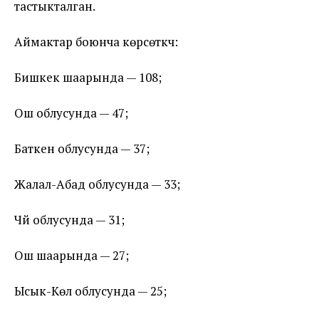
тастыкталган.
Аймактар боюнча көрсөткүч:
Бишкек шаарында — 108;
Ош облусунда — 47;
Баткен облусунда — 37;
Жалал-Абад облусунда — 33;
Чүй облусунда — 31;
Ош шаарында — 27;
Ысык-Көл облусунда — 25;