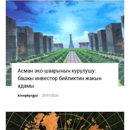
Асман эко-шаарынын курулушу:
башкы инвестор бийликтин жакын
адамы
kloopkyrgyz
-
29/07/2026