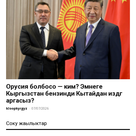
Орусия болбосо — ким? Эмнеге
Кыргызстан бензинди Кытайдан издөөгө
аргасыз?
kloopkyrgyz
-
07/07/2026
Соңку жаңылыктар