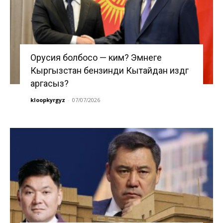
Орусия болбосо — ким? Эмнеге
Кыргызстан бензинди Кытайдан издөөгө
аргасыз?
kloopkyrgyz
-
07/07/2026