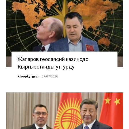
Жапаров геосаясий казинодо
Кыргызстанды уттурду
kloopkyrgyz
-
07/07/2026