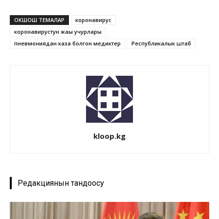
ОКШОШ ТЕМАЛАР
коронавирус
коронавирустун жаңы учурлары
пневмониядан каза болгон медиктер
Республикалык штаб
kloop.kg
Редакциянын тандоосу