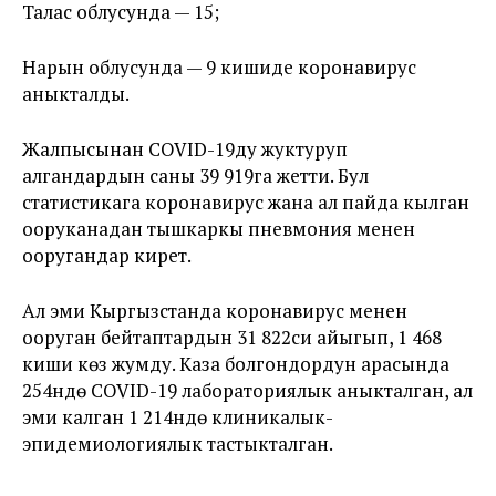
Талас облусунда — 15;
Нарын облусунда — 9 кишиде коронавирус
аныкталды.
Жалпысынан COVID-19ду жуктуруп
алгандардын саны 39 919га жетти. Бул
статистикага коронавирус жана ал пайда кылган
ооруканадан тышкаркы пневмония менен
ооругандар кирет.
Ал эми Кыргызстанда коронавирус менен
ооруган бейтаптардын 31 822си айыгып, 1 468
киши көз жумду. Каза болгондордун арасында
254үндө COVID-19 лабораториялык аныкталган, ал
эми калган 1 214ндө клиникалык-
эпидемиологиялык тастыкталган.