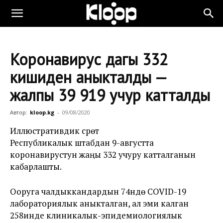
Коронавирус дагы 332
кишиден аныкталды —
жалпы 39 919 учур катталды
Автор:
kloop.kg
-
09/08/2020
Иллюстративдик сүрөт
Республикалык штабдан 9-августта
коронавирустун жаңы 332 учуру катталганын
кабарлашты.
Ооруга чалдыккандардын 74үндө COVID-19
лабораториялык аныкталган, ал эми калган
258инде клиникалык-эпидемиологиялык