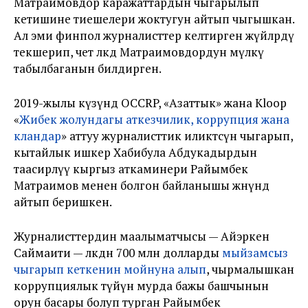
Матраимовдор каражаттардын чыгарылып
кетишине тиешелери жоктугун айтып чыгышкан.
Ал эми финпол журналисттер келтирген жүйөлөрдү
текшерип, чет өлкөдө Матраимовдордун мүлкү
табылбаганын билдирген.
2019-жылы күзүндө OCCRP, «Азаттык» жана Kloop
«
Жибек жолундагы аткезчилик, коррупция жана
кландар
» аттуу журналисттик иликтөөсүн чыгарып,
кытайлык ишкер Хабибула Абдукадырдын
таасирлүү кыргыз аткаминери Райымбек
Матраимов менен болгон байланышы жөнүндө
айтып беришкен.
Журналисттердин маалыматчысы — Айэркен
Саймаити — өлкөдөн 700 млн долларды
мыйзамсыз
чыгарып кеткенин мойнуна алып
, чырмалышкан
коррупциялык түйүн мурда бажы башчынын
орун басары болуп турган Райымбек