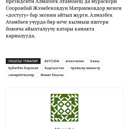
президенти Алмазбек Атамбаев) да мураскери
Сооронбай Жээнбековдун Матраимовдор менен
«достугу» бар экенин айтып жүргөн. Алмазбек
Атамбаев учурда бир нече кылмыш иштери
боюнча айыпталуучу катары камакта
кармалууда.
ОКШОШ ТЕМАЛАР
ASYCUDA
аткезчилик
Бажы
Кубатбек Боронов
Кыргызстан
премьер-министр
санариптештирүү
Өкмөт башчы