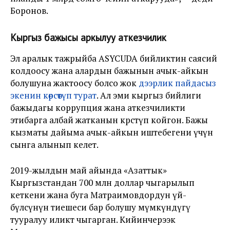
Боронов.
Кыргыз бажысы аркылуу аткезчилик
Эл аралык тажрыйба ASYCUDA бийликтин саясий
колдоосу жана алардын бажынын ачык-айкын
болушуна жактоосу болсо жок
дээрлик пайдасыз
экенин көрсөтүп турат
. Ал эми кыргыз бийлиги
бажыдагы коррупция жана аткезчиликти
этибарга албай жатканын көрсөтүп койгон. Бажы
кызматы дайыма ачык-айкын иштебегени үчүн
сынга алынып келет.
2019-жылдын май айында «Азаттык»
Кыргызстандан 700 млн доллар чыгарылып
кеткени жана буга Матраимовдордун үй-
бүлөсүнүн тиешеси бар болушу мүмкүндүгү
тууралуу иликтөө чыгарган. Кийинчерээк