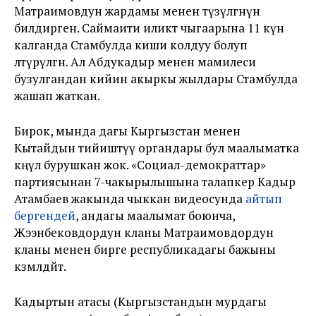
Матраимовдун жардамы менен түзүлгөнүн
билдирген. Саймаити иликтөө чыгаарына 11 күн
калганда Стамбулда киши колдуу болуп
өлтүрүлгөн. Ал Абдукадыр менен мамилеси
бузулгандан кийин акыркы жылдары Стамбулда
жашап жаткан.
Бирок, мында дагы Кыргызстан менен
Кытайдын тийиштүү органдары бул маалыматка
көңүл бурушкан жок. «Социал-демократтар»
партиясынан 7-чакырылышына талапкер Кадыр
Атамбаев жакында чыккан видеосунда
айтып
бергендей
, андагы маалымат боюнча,
Жээнбековдордун кланы Матраимовдордун
кланы менен бирге республикадагы бажыны
көзөмөлдөйт.
Кадыртын атасы (Кыргызстандын мурдагы