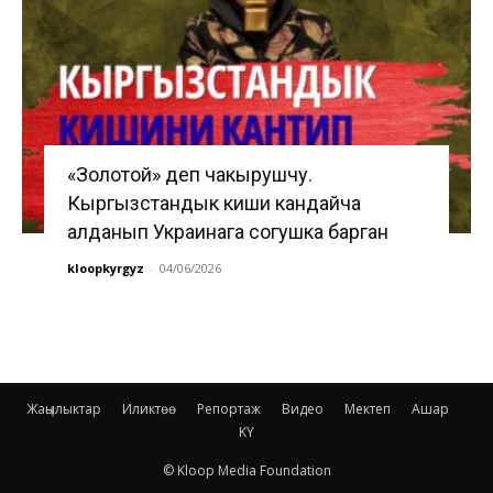
«Золотой» деп чакырушчу.
Кыргызстандык киши кандайча
алданып Украинага согушка барган
kloopkyrgyz
-
04/06/2026
Жаңылыктар
Иликтөө
Репортаж
Видео
Мектеп
Ашар
KY
© Kloop Media Foundation