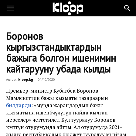
Боронов
кыргызстандыктардын
бажыга болгон ишенимин
кайтарууну убада кылды
Автор:
kloop.kg
-
01/10/2020
Премьер-министр Кубатбек Боронов
Мамлекеттик бажы кызматы тазараарын
билдирди
: «мурда жарандардын бажы
кызматына ишенбөөчүлүгүн пайда кылган
нерселер» четтетилет. Бул тууралуу Боронов
өкмөттүн отурумунда айтты. Ал отурумуда 2021-
жылга республикалык бюджет тууралуу мыйзам