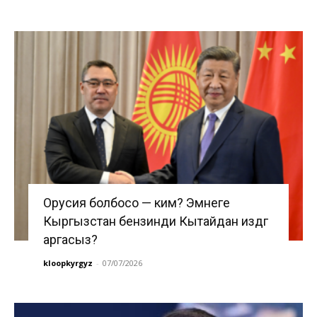
Орусия болбосо — ким? Эмнеге
Кыргызстан бензинди Кытайдан издөөгө
аргасыз?
kloopkyrgyz
-
07/07/2026