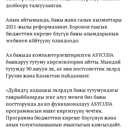
долбоору талкууланган.
Анын айтымында, бажы жана салык кызматтары
2021-жылы реформаланат. Боронов таңсык
бюджеттин киреше бөлүгүн бажы алымдарынын
эсебинен көбөйтүүнү пландоодо.
Ал бажыда компьютерлештирилген ASYCUDA
башкаруу тутуму киргизилээрин айтты. Мындай
тутумду 90 ашуун өлкө, ал эми постсоветтик өлкөлөрдө
Грузия жана Казакстан пайдаланат.
«Дүйнөдөгү алдыңкы өлкөлөрдүн бажы тутумундагы
тажрыйбаларды эске алуу менен биз бажы
постторунда да көп функционалдуу ASYCUDA
программасын ишке киргизүүнү чечтик.
Программа бюджеттин киреше бөлүгүнүн жана
анын толукталышынын ачыктыгын камсыздайт.