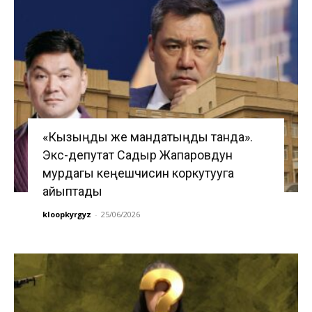
«Кызыңды же мандатыңды танда».
Экс-депутат Садыр Жапаровдун
мурдагы кеңешчисин коркутууга
айыптады
kloopkyrgyz
-
25/06/2026