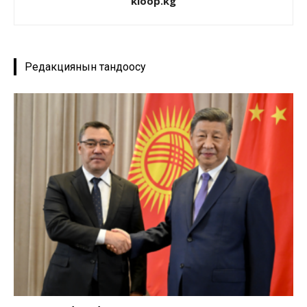
kloop.kg
Редакциянын тандоосу