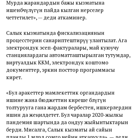
Мурда жарандардын бажы кызматына
ишенбөөчүлүгүн пайда кылган нерселер
четтетилет», — деди аткаминер.
Салык кызматында фискализациянын
процесстерин санариптештирүү улантылат. Ага
электрондук эсеп-фактуралары, май куюучу
станциялардагы автоматташтырылган тутумдар,
виртуалдык ККМ, электрондук коштомо
документтер, эркин посттор программасы
кирет.
«Бул аракеттер мамлекеттик органдардын
ишине жана бюджеттин киреше бөлүгүн
толтурууга гана жардам бербестен, ишкерлердин
ишин да жеңилдетет. Бул чаралар 2020-жылкы
пандемия шартында да оңдуу жыйынтыктарын
берди. Мисалга, Салык кызматы ай сайын
планды 1 млрд сомго чейин аткарууда», — деди