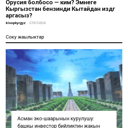
Орусия болбосо — ким? Эмнеге
Кыргызстан бензинди Кытайдан издөөгө
аргасыз?
kloopkyrgyz
-
07/07/2026
Соңку жаңылыктар
Асман эко-шаарынын курулушу:
башкы инвестор бийликтин жакын