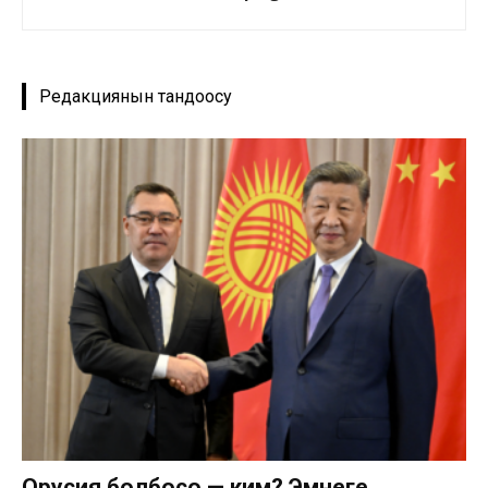
Редакциянын тандоосу
Орусия болбосо — ким? Эмнеге