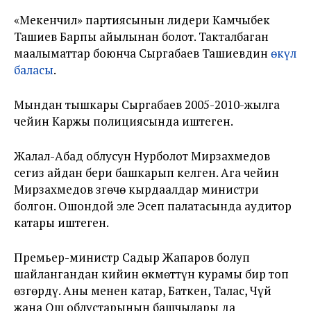
«Мекенчил» партиясынын лидери Камчыбек
Ташиев Барпы айылынан болот. Такталбаган
маалыматтар боюнча Сыргабаев Ташиевдин
өкүл
баласы
.
Мындан тышкары Сыргабаев 2005-2010-жылга
чейин Каржы полициясында иштеген.
Жалал-Абад облусун Нурболот Мирзахмедов
сегиз айдан бери башкарып келген. Ага чейин
Мирзахмедов Өзгөчө кырдаалдар министри
болгон. Ошондой эле Эсеп палатасында аудитор
катары иштеген.
Премьер-министр Садыр Жапаров болуп
шайлангандан кийин өкмөттүн курамы бир топ
өзгөрдү. Аны менен катар, Баткен, Талас, Чүй
жана Ош облустарынын башчылары да