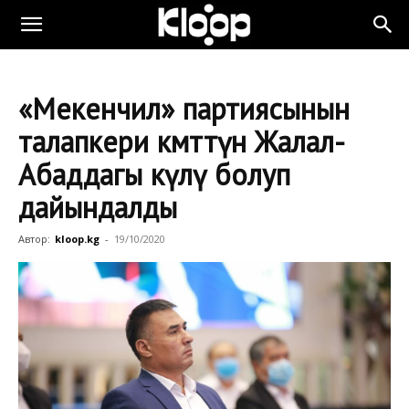
«Мекенчил» партиясынын
талапкери өкмөттүн Жалал-
Абаддагы өкүлү болуп
дайындалды
Автор:
kloop.kg
-
19/10/2020