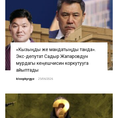
«Кызыңды же мандатыңды танда».
Экс-депутат Садыр Жапаровдун
мурдагы кеңешчисин коркутууга
айыптады
kloopkyrgyz
-
25/06/2026