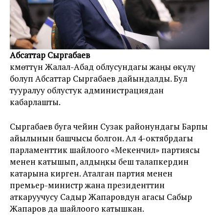
Абсаттар Сыргабаев
Өкмөттүн Жалал-Абад облусундагы жаңы өкүлү
болуп Абсаттар Сыргабаев дайындалды. Бул
тууралуу облустук администрациядан
кабарлашты.
Сыргабаев буга чейин Сузак районундагы Барпы
айылынын башчысы болгон. Ал 4-октябрдагы
парламенттик шайлоого «Мекенчил» партиясы
менен катышып, алдыңкы беш талапкердин
катарына кирген. Аталган партия менен
премьер-министр жана президенттин
аткаруучусу Садыр Жапаровдун агасы Сабыр
Жапаров да шайлоого катышкан.