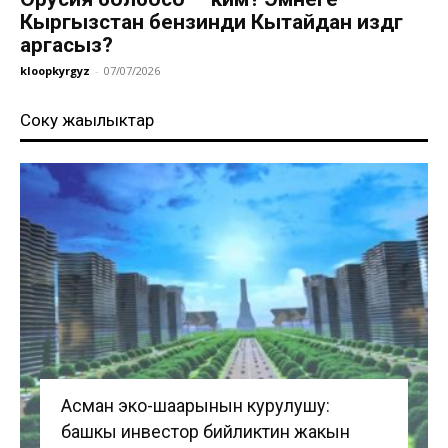
Кыргызстан бензинди Кытайдан издөөгө
аргасыз?
kloopkyrgyz
-
07/07/2026
Соңку жаңылыктар
Асман эко-шаарынын курулушу:
башкы инвестор бийликтин жакын