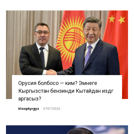
Орусия болбосо — ким? Эмнеге
Кыргызстан бензинди Кытайдан издөөгө
аргасыз?
kloopkyrgyz
-
07/07/2026