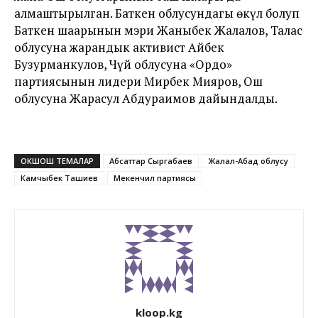
алмаштырылган. Баткен облусундагы өкүл болуп
Баткен шаарынын мэри Жаныбек Жалалов, Талас
облусуна жарандык активист Айбек
Бузурманкулов, Чүй облусуна «Ордо»
партиясынын лидери Мирбек Мияров, Ош
облусуна Жарасул Абдураимов дайындалды.
ОКШОШ ТЕМАЛАР
Абсаттар Сыргабаев
Жалал-Абад облусу
Камчыбек Ташиев
Мекенчил партиясы
kloop.kg