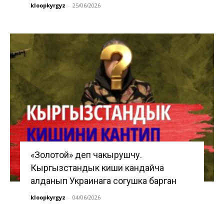
kloopkyrgyz
-
25/06/2026
«Золотой» деп чакырушчу.
Кыргызстандык киши кандайча
алданып Украинага согушка барган
kloopkyrgyz
-
04/06/2026