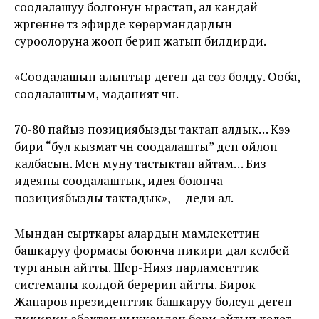
соодалашуу болгонун ырастап, ал кандай
жүргөнүнө түз эфирде көрөрмандардын
суроолоруна жооп берип жатып билдирди.
«Соодалашып алыптыр деген да сөз болду. Ооба,
соодалаштым, маданият үчүн.
70-80 пайыз позициябызды тактап алдык… Кээ
бири “бул кызмат үчүн соодалашты” деп ойлоп
калбасын. Мен муну тастыктап айтам… Биз
идеяны соодалаштык, идея боюнча
позициябызды тактадык», — деди ал.
Мындан сырткары алардын мамлекеттин
башкаруу формасы боюнча пикири дал келбей
турганын айтты. Шер-Нияз парламенттик
системаны колдой берерин айтты. Бирок
Жапаров президенттик башкаруу болсун деген
пикирин абактан чыккандан бери айтып келет.