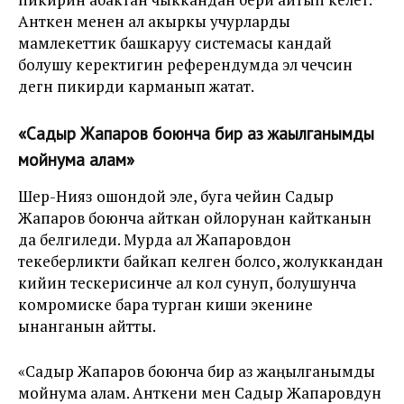
Анткен менен ал акыркы учурларды
мамлекеттик башкаруу системасы кандай
болушу керектигин референдумда эл чечсин
дегн пикирди карманып жатат.
«Садыр Жапаров боюнча бир аз жаңылганымды
мойнума алам»
Шер-Нияз ошондой эле, буга чейин Садыр
Жапаров боюнча айткан ойлорунан кайтканын
да белгиледи. Мурда ал Жапаровдон
текеберликти байкап келген болсо, жолуккандан
кийин тескерисинче ал кол сунуп, болушунча
комромиске бара турган киши экенине
ынанганын айтты.
«Садыр Жапаров боюнча бир аз жаңылганымды
мойнума алам. Анткени мен Садыр Жапаровдун