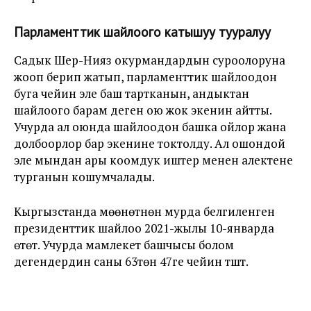
Парламенттик шайлоого катышуу тууралуу
Садык Шер-Нияз окурмандардын суроолоруна
жооп берип жатып, парламенттик шайлоодон
буга чейин эле баш тартканын, андыктан
шайлоого барам деген ою жок экенин айтты.
Учурда ал оюнда шайлоодон башка ойлор жана
долбоорлор бар экенине токтолду. Ал ошондой
эле мындан ары коомдук иштер менен алектене
турганын кошумчалады.
Кыргызстанда мөөнөтүнөн мурда белгиленген
президенттик шайлоо 2021-жылы 10-январда
өтөт. Учурда мамлекет башчысы болом
дегендердин саны 63төн 47ге чейин түштү.