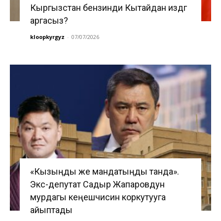
Кыргызстан бензинди Кытайдан издөөгө
аргасыз?
kloopkyrgyz
-
07/07/2026
«Кызыңды же мандатыңды танда».
Экс-депутат Садыр Жапаровдун
мурдагы кеңешчисин коркутууга
айыптады