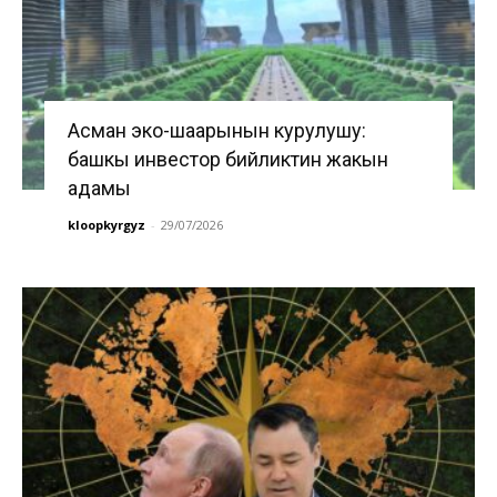
Асман эко-шаарынын курулушу:
башкы инвестор бийликтин жакын
адамы
kloopkyrgyz
-
29/07/2026