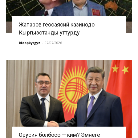
Жапаров геосаясий казинодо
Кыргызстанды уттурду
kloopkyrgyz
-
07/07/2026
Орусия болбосо — ким? Эмнеге