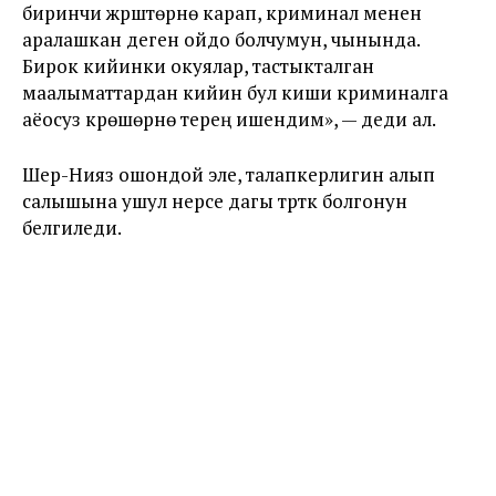
биринчи жүрүштөрүнө карап, криминал менен
аралашкан деген ойдо болчумун, чынында.
Бирок кийинки окуялар, тастыкталган
маалыматтардан кийин бул киши криминалга
аёосуз күрөшөрүнө терең ишендим», — деди ал.
Шер-Нияз ошондой эле, талапкерлигин алып
салышына ушул нерсе дагы түрткү болгонун
белгиледи.