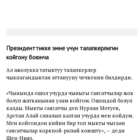
Президенттикке эмне үчүн талапкерлигин
койгону боюнча
Ал ажолукка татыктуу талапкерлер
чыкпагандыктан аттанууну чечкенин билдирди.
«Чынында ошол учурда чыныгы саясатчылар жок
болуп жатканынан улам койгом. Ошондой болуп
калды. Мыкты саясатчы деп Нурлан Мотуев,
Арстан Алай саналып калган учурда мен койдум.
Мен койгондон кийин бир топ мыкты чыгаан
саясатчылар коркпой-үркпөй коюшту», — деди
Шер-Нияз.