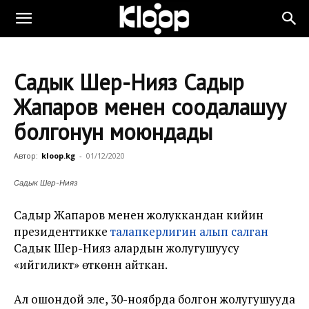
Садык Шер-Нияз Садыр
Жапаров менен соодалашуу
болгонун моюндады
Автор:
kloop.kg
-
01/12/2020
Садык Шер-Нияз
Садыр Жапаров менен жолуккандан кийин
президенттикке
талапкерлигин алып салган
Садык Шер-Нияз алардын жолугушуусу
«ийгиликтүү» өткөнүн айткан.
Ал ошондой эле, 30-ноябрда болгон жолугушууда