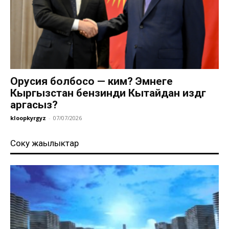
Орусия болбосо — ким? Эмнеге
Кыргызстан бензинди Кытайдан издөөгө
аргасыз?
kloopkyrgyz
-
07/07/2026
Соңку жаңылыктар