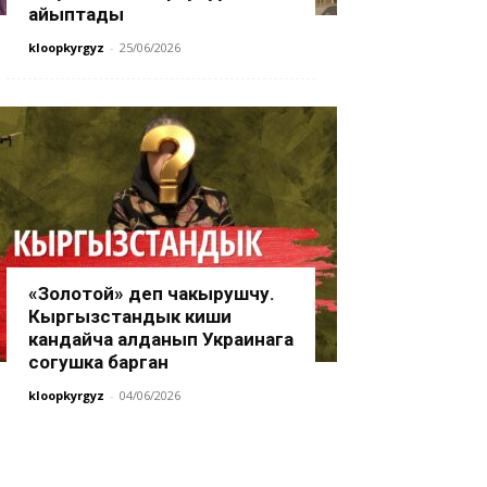
айыптады
kloopkyrgyz
-
25/06/2026
«Золотой» деп чакырушчу.
Кыргызстандык киши
кандайча алданып Украинага
согушка барган
kloopkyrgyz
-
04/06/2026