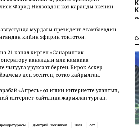
К
чиси Фарид Ниязовдон көз каранды экенин
К
kl
-августунда мурдагы президент Атамбаевдин
ынгандан кийин эфирин токтотон.
С
а 21 канал кирген «Санариптик
ү оператору каналдын мүлкү камакка
е чыгууга уруксаат берген. Бирок Аскер
амсыз деп эсептеп, сотко кайрылган.
арабай «Апрель» өз ишин интернетте улантып,
смий интернет-сайтында жарыялап турган.
прокуратурасы
Дмитрий Ложников
ЖМК
сот