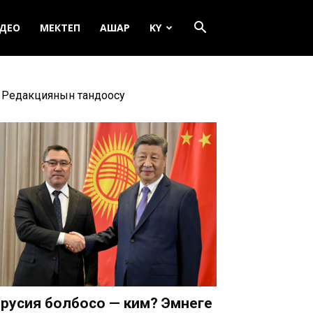
ДЕО
МЕКТЕП
АШАР
KY
Редакциянын тандоосу
русия болбосо — ким? Эмнеге