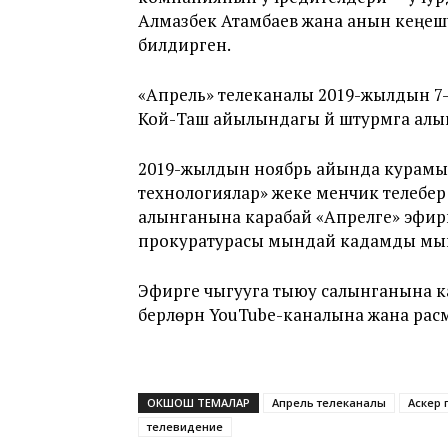
Алмазбек Атамбаев жана анын кеңеш
билдирген.
«Апрель» телеканалы 2019-жылдын 7
Кой-Таш айылындагы үйү штурмга ал
2019-жылдын ноябрь айында курамын
технологиялар» жеке менчик телеберү
алынганына карабай «Апрелге» эфирг
прокуратурасы мындай кадамды мыйз
Эфирге чыгууга тыюу салынганына к
берүүлөрүн YouTube-каналына жана ра
ОКШОШ ТЕМАЛАР
Апрель телеканалы
Аскер 
телевидение