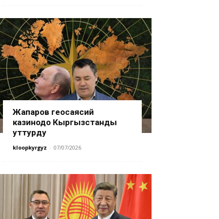
Жапаров геосаясий
казинодо Кыргызстанды
уттурду
kloopkyrgyz
-
07/07/2026