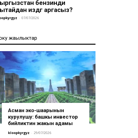
ыргызстан бензинди
ытайдан издөөгө аргасыз?
oopkyrgyz
-
07/07/2026
оңку жаңылыктар
Асман эко-шаарынын
курулушу: башкы инвестор
бийликтин жакын адамы
kloopkyrgyz
-
29/07/2026