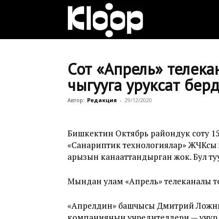
Клооп
кыргызча
Сот «Апрель» телека
чыгууга уруксат бер
|
Автор:
Редакция
-
29/12/2020
Бишкектин Октябрь райондук соту 1
Кыргызстан
«Санариптик технологиялар» ЖЧКсы 
арызын канааттандырган жок. Бул т
жаңылыктары
Мындан улам «Апрель» телеканалы те
«Апрелдин» башчысы Дмитрий Ложник
компаниянын учредителдери — учур