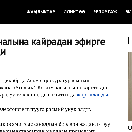
ЖАҢЫЛЫКТАР
ИЛИКТӨӨ
РЕПОРТАЖ
ВИ
налына кайрадан эфирге
ди
5-декабрда Аскер прокуратурасынын
жана «Апрель ТВ» компаниясына карата доо
ууралуу телеканалдын сайтында
жарыяланды.
леэфирге чыгууга расмий укук алды.
ов эми телеканалдын берүүлөрүн жадандыруу
О
да камакта жаткан мурдагы президент