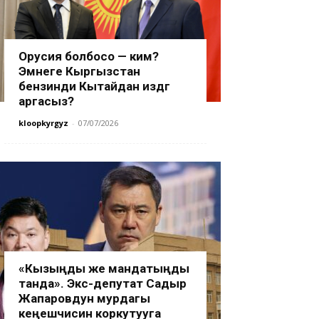
Орусия болбосо — ким?
Эмнеге Кыргызстан
бензинди Кытайдан издөөгө
аргасыз?
kloopkyrgyz
-
07/07/2026
«Кызыңды же мандатыңды
танда». Экс-депутат Садыр
Жапаровдун мурдагы
кеңешчисин коркутууга