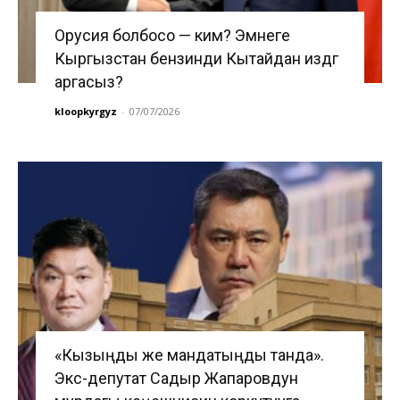
Орусия болбосо — ким? Эмнеге
Кыргызстан бензинди Кытайдан издөөгө
аргасыз?
kloopkyrgyz
-
07/07/2026
«Кызыңды же мандатыңды танда».
Экс-депутат Садыр Жапаровдун