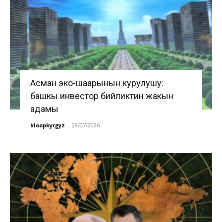
Асман эко-шаарынын курулушу:
башкы инвестор бийликтин жакын
адамы
kloopkyrgyz
-
29/07/2026