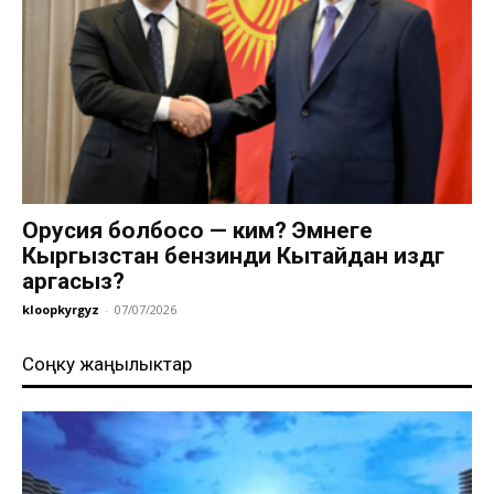
Орусия болбосо — ким? Эмнеге
Кыргызстан бензинди Кытайдан издөөгө
аргасыз?
kloopkyrgyz
-
07/07/2026
Соңку жаңылыктар