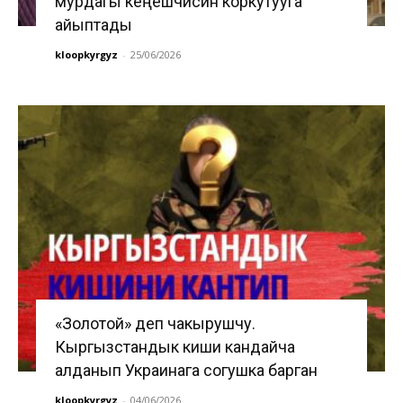
мурдагы кеңешчисин коркутууга
айыптады
kloopkyrgyz
-
25/06/2026
«Золотой» деп чакырушчу.
Кыргызстандык киши кандайча
алданып Украинага согушка барган
kloopkyrgyz
-
04/06/2026