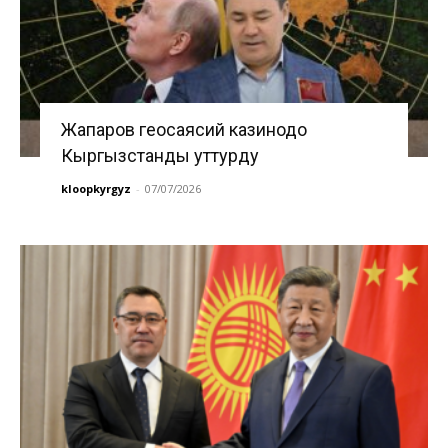
Жапаров геосаясий казинодо
Кыргызстанды уттурду
kloopkyrgyz
-
07/07/2026