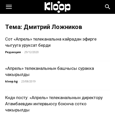
Тема: Дмитрий Ложников
Сот «Апрель» телеканалына кайрадан эфирге
чыгууга уруксат берди
Редакция
-
29/12/2020
«Апрель» телеканалынын башчысы суракка
чакырылды
kloop.kg
-
23/08/2019
Күндүн посту: «Апрель» телеканалынын директору
Атамбаевдин интервьюсу боюнча сотко
чакырылды