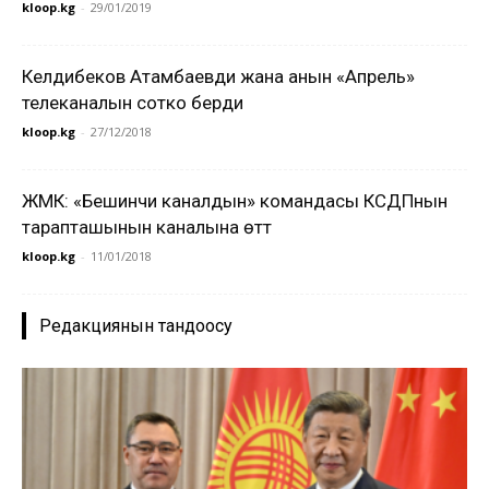
kloop.kg
-
29/01/2019
Келдибеков Атамбаевди жана анын «Апрель»
телеканалын сотко берди
kloop.kg
-
27/12/2018
ЖМК: «Бешинчи каналдын» командасы КСДПнын
тарапташынын каналына өттү
kloop.kg
-
11/01/2018
Редакциянын тандоосу