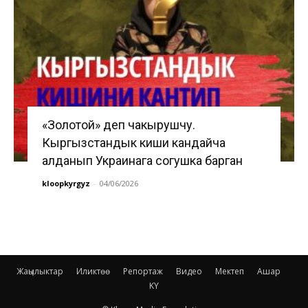
«Золотой» деп чакырушчу.
Кыргызстандык киши кандайча
алданып Украинага согушка барган
kloopkyrgyz
-
04/06/2026
Жаңылыктар
Иликтөө
Репортаж
Видео
Мектеп
Ашар
KY