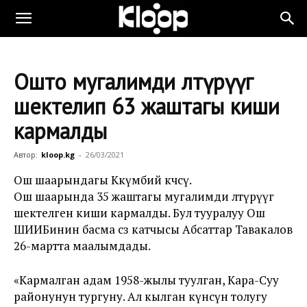
Ошто мугалимди өлтүрүүгө
шектелип 63 жаштагы киши
кармалды
Автор:
kloop.kg
-
26/03/2021
Ош шаарындагы Көкүмбий көчөсү.
Ош шаарында 35 жаштагы мугалимди өлтүрүүгө
шектелген киши кармалды. Бул тууралуу Ош
ШИИБинин басма сөз катчысы Абсаттар Тавакалов
26-мартта маалымдады.
«Кармалган адам 1958-жылы туулган, Кара-Суу
районунун тургуну. Ал кылган күнөөсүн толугу