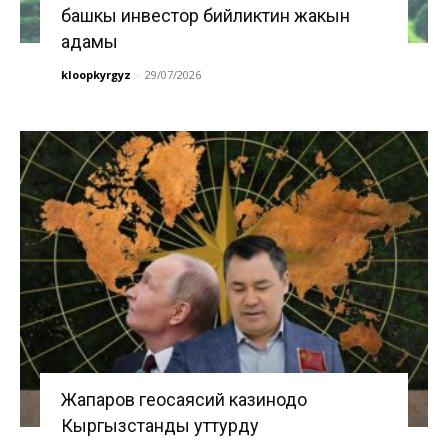
башкы инвестор бийликтин жакын
адамы
kloopkyrgyz
-
29/07/2026
Жапаров геосаясий казинодо
Кыргызстанды уттурду