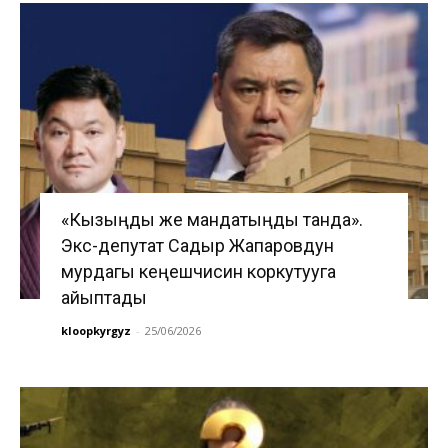
«Кызыңды же мандатыңды танда».
Экс-депутат Садыр Жапаровдун
мурдагы кеңешчисин коркутууга
айыптады
kloopkyrgyz
-
25/06/2026