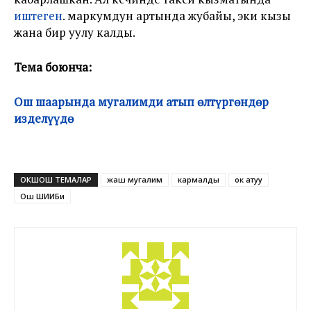
иштеген
. маркумдун артында жубайы, эки кызы
жана бир уулу калды.
Тема боюнча:
Ош шаарында мугалимди атып өлтүргөндөр
изделүүдө
ОКШОШ ТЕМАЛАР
жаш мугалим
кармалды
ок атуу
Ош ШИИБи