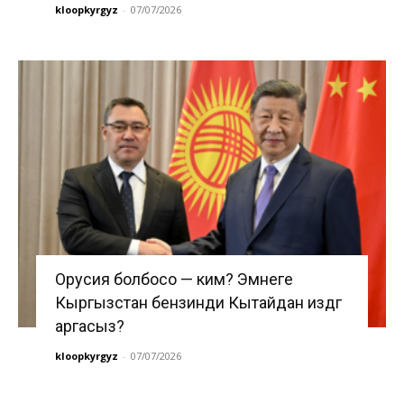
kloopkyrgyz
-
07/07/2026
Орусия болбосо — ким? Эмнеге
Кыргызстан бензинди Кытайдан издөөгө
аргасыз?
kloopkyrgyz
-
07/07/2026