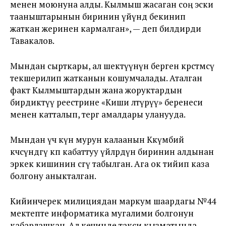
менен моюнуна алды. Кылмыш жасаган соӊ эски
тааныштарынын биринин үйүндө бекинип
жаткан жеринен кармалган», — деп билдирди
Тавакалов.
Мындан сырткары, ал шектүүнүн берген көрсөтмөсү
текшерилип жатканын кошумчалады. Аталган
факт Кылмыштардын жана жоруктардын
бирдиктүү реестрине «Киши өлтүрүү» беренеси
менен катталып, тергөө амалдары уланууда.
Мындан үч күн мурун калаанын Көкүмбий
көчөсүндөгү көп кабаттуу үйлөрдүн биринин алдынан
эркек кишинин сөөгү табылган. Ага ок тийип каза
болгону аныкталган.
Кийинчерек милициядан маркум шаардагы №44
мектепте информатика мугалими болгонун
кабарлашкан. Ал кечинде такси кызматында