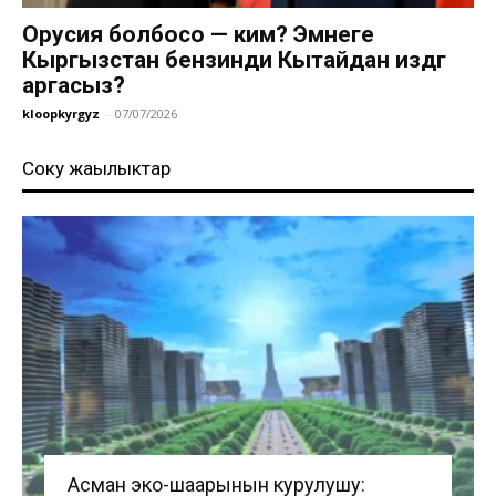
Орусия болбосо — ким? Эмнеге
Кыргызстан бензинди Кытайдан издөөгө
аргасыз?
kloopkyrgyz
-
07/07/2026
Соңку жаңылыктар
Асман эко-шаарынын курулушу: