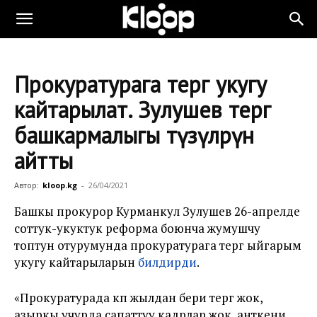
Прокуратурага тергөө укугу
кайтарылат. Зулушев тергөө
башкармалыгы түзүлөрүн
айтты
Автор:
kloop.kg
-
26/04/2021
Башкы прокурор Курманкул Зулушев 26-апрелде
соттук-укуктук реформа боюнча жумушчу
топтун отурумунда прокуратурага тергөө ыйгарым
укугу кайтарыларын
билдирди
.
«Прокуратурада көп жылдан бери тергөө жок,
азыркы учурда сапаттуу кадрлар жок, анткени