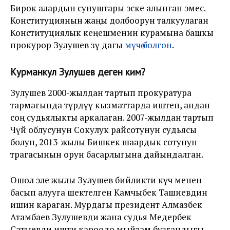
Бирок алардын сунуштары эске алынган эмес.
Конституциянын жаңы долбоорун талкуулаган
Конституциялык кеңешменин курамына башкы
прокурор Зулушев өзү дагы
мүчө болгон
.
Курманкул Зулушев деген ким?
Зулушев 2000-жылдан тартып прокуратура
тармагында түрдүү кызматтарда иштеп, андан
соң судьялыкты аркалаган. 2007-жылдан тартып
Чүй облусунун Сокулук райсотунун судьясы
болуп, 2013-жылы Бишкек шаардык сотунун
төрагасынын орун басарлыгына дайындалган.
Ошол эле жылы Зулушев бийликти күч менен
басып алууга шектелген Камчыбек Ташиевдин
ишин караган. Мурдагы президент Алмазбек
Атамбаев Зулушевди жана судья Медербек
Сатыевди ишти кароодо мыйзам бузгандыгы