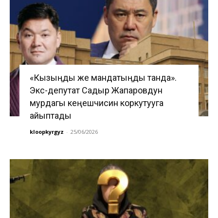
«Кызыңды же мандатыңды танда».
Экс-депутат Садыр Жапаровдун
мурдагы кеңешчисин коркутууга
айыптады
kloopkyrgyz
-
25/06/2026