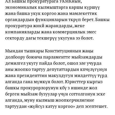
Ал Башкы прокуратурага УКМКнын,
экономикалык кылмыштарга каршы күрөшүү
жана башка укук коргоо жана мамлекеттик
органдардын функцияларын өткөрүп берет. Башкы
прокуратура жөнөкөй жарандарды, жеке
компанияларды жана коммерциялык эмес
секторду дагы текшерүү укугуна ээ болот.
Мындан тышкары Конституциянын жаңы
долбоору боюнча парламентте мыйзамдарды
демилгелөө укугу пайда болот, ошол эле учурда
аны жоопко тартуу депутаттардын көпчүлүгүнүн
жана президенттин макулдугун милдеттүү түрдө
алганда гана мүмкүн болот. Юристтер кыргыз
башкы прокурорлорунун көбү өз ишинде жол
берген мыйзам бузуулар үчүн соттолгонун эске
алганда, муну кылмыш жоопкерчилигине
тартуудан «жүйөсүз катуу коргоо» деп эсептешет.