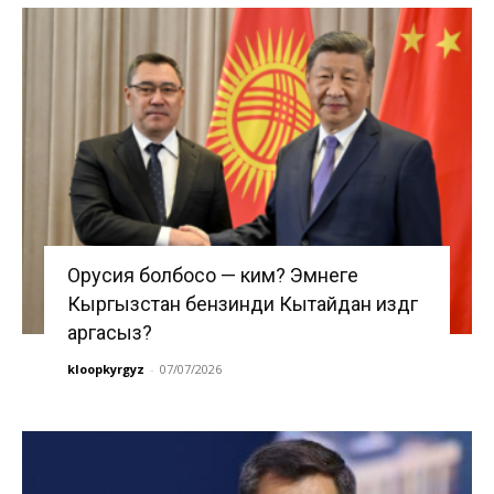
Орусия болбосо — ким? Эмнеге
Кыргызстан бензинди Кытайдан издөөгө
аргасыз?
kloopkyrgyz
-
07/07/2026