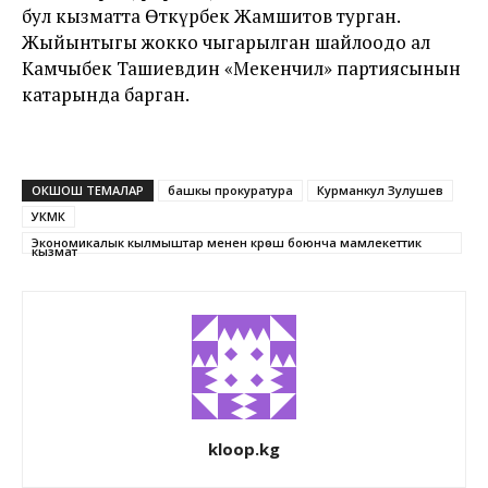
бул кызматта Өткүрбек Жамшитов турган.
Жыйынтыгы жокко чыгарылган шайлоодо ал
Камчыбек Ташиевдин «Мекенчил» партиясынын
катарында барган.
ОКШОШ ТЕМАЛАР
башкы прокуратура
Курманкул Зулушев
УКМК
Экономикалык кылмыштар менен күрөшүү боюнча мамлекеттик
кызмат
kloop.kg