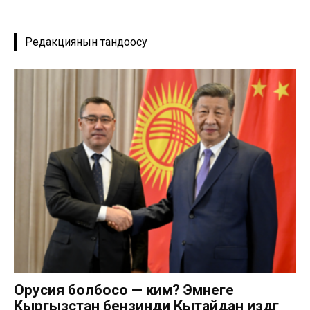
Редакциянын тандоосу
Орусия болбосо — ким? Эмнеге
Кыргызстан бензинди Кытайдан издөөгө