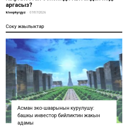
аргасыз?
kloopkyrgyz
-
07/07/2026
Соңку жаңылыктар
Асман эко-шаарынын курулушу:
башкы инвестор бийликтин жакын
адамы