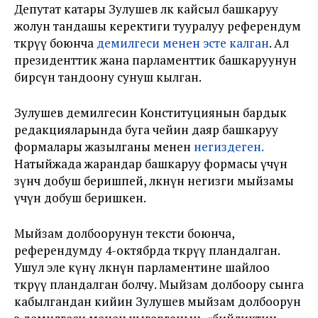
Депутат катары Зулушев өлкө кайсыл башкаруу
жолун тандашы керектиги тууралуу референдум
өткөрүү боюнча
демилгеси менен эсте калган
. Ал
президенттик жана парламенттик башкаруунун
бирөөсүн тандоону сунуш кылган.
Зулушев демилгесин Конституциянын бардык
редакцияларында буга чейин даяр башкаруу
формалары жазылганы менен
негиздеген.
Натыйжада жарандар башкаруу формасы үчүн
өзүнчө добуш беришпей, өлкөнүн негизги мыйзамы
үчүн добуш беришкен.
Мыйзам долбоорунун тексти боюнча,
референдумду 4-октябрда өткөрүү пландалган.
Ушул эле күнү өлкөнүн парламентине шайлоо
өткөрүү пландалган болчу. Мыйзам долбоору сынга
кабылгандан кийин Зулушев мыйзам долбоорун