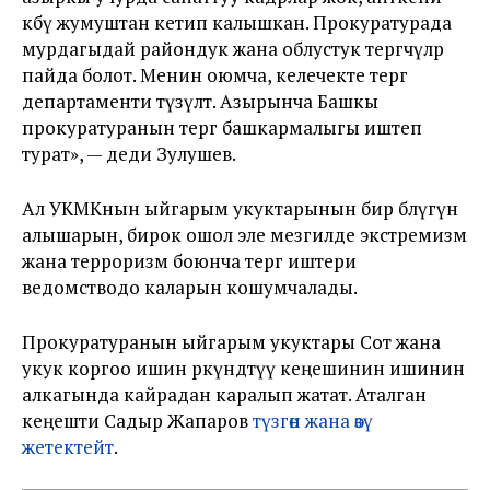
көбү жумуштан кетип калышкан. Прокуратурада
мурдагыдай райондук жана облустук тергөөчүлөр
пайда болот. Менин оюмча, келечекте тергөө
департаменти түзүлөт. Азырынча Башкы
прокуратуранын тергөө башкармалыгы иштеп
турат», — деди Зулушев.
Ал УКМКнын ыйгарым укуктарынын бир бөлүгүн
алышарын, бирок ошол эле мезгилде экстремизм
жана терроризм боюнча тергөө иштери
ведомстводо каларын кошумчалады.
Прокуратуранын ыйгарым укуктары Сот жана
укук коргоо ишин өркүндөтүү кеңешинин ишинин
алкагында кайрадан каралып жатат. Аталган
кеңешти Садыр Жапаров
түзгөн жана өзү
жетектейт
.