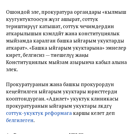
Ошондой эле, прокуратура органдары «кылмыш
куугунтуктоосун жүзөгө ашырат, соттук
териштирүүгө катышат, соттук чечимдердин
аткарылышын көзөмөлдөйт жана конституциялык
мыйзамда каралган башка ыйгарым укуктарды
аткарат». «Башка ыйгарым укуктарына» эмнелер
кирет, белгисиз — тиешелүү жаңы
Конституциялык мыйзам азырынча кабыл алына
элек.
Прокуратуранын жана башкы прокурордун
кеңейтилген ыйгарым укуктары юристтерди
кооптондурган. «Адилет» укуктук клиникасы
прокуратуранын ыйгарым укуктары өлкөдөгү
соттук-укуктук реформага
каршы келет деп
белгилеген
.