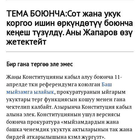
ТЕМА БОЮНЧА:
Сот жана укук
коргоо ишин өркүндөтүү боюнча
кеңеш түзүлдү. Аны Жапаров өзү
жетектейт
Бир гана тергөө эле эмес
Жаңы Конституцияны кабыл алуу боюнча 11-
апрелде өткөн референдумга коюлган
Баш
мыйзамга ылайык
, прокуратуранын ыйгарым
укуктары тергөө функциясын кошуу менен гана
чектелип калбайт. Азырынча Конституция кабыл
алына элек. Конституциянын ушул версиясы
боюнча прокуратура «мыйзамдардын жана
башка ченемдик укуктук актыларынын так жана
бирдей аткарылышына көзөмөл жүргүзөт».