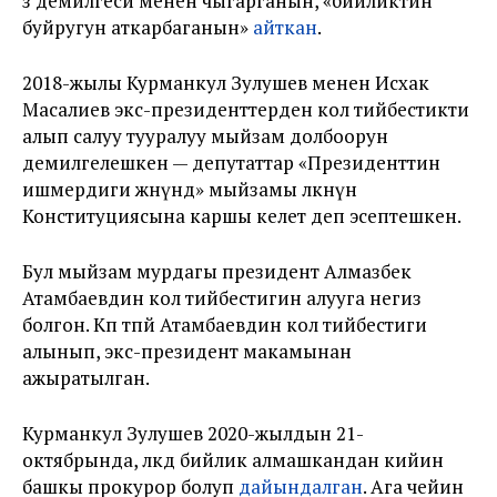
өз демилгеси менен чыгарганын, «бийликтин
буйругун аткарбаганын»
айткан
.
2018-жылы Курманкул Зулушев менен Исхак
Масалиев экс-президенттерден кол тийбестикти
алып салуу тууралуу мыйзам долбоорун
демилгелешкен — депутаттар «Президенттин
ишмердиги жөнүндө» мыйзамы өлкөнүн
Конституциясына каршы келет деп эсептешкен.
Бул мыйзам мурдагы президент Алмазбек
Атамбаевдин кол тийбестигин алууга негиз
болгон. Көп өтпөй Атамбаевдин кол тийбестиги
алынып, экс-президент макамынан
ажыратылган.
Курманкул Зулушев 2020-жылдын 21-
октябрында, өлкөдө бийлик алмашкандан кийин
башкы прокурор болуп
дайындалган
. Ага чейин