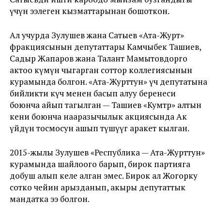
үчүн ээлеген кызматтарынан бошоткон.
Ал учурда Зулушев жана Сатыев «Ата-Журт»
фракциясынын депутаттары Камчыбек Ташиев,
Садыр Жапаров жана Талант Мамытовдорго
актоо өкүмүн чыгарган соттор коллегиясынын
курамында болгон. «Ата-Журттун» үч депутатына
бийликти күч менен басып алуу беренеси
боюнча айып тагылган — Ташиев «Кумтөр» алтын
кени боюнча нааразычылык акциясында Ак
үйдүн тосмосун ашып түшүүгө аракет кылган.
2015-жылы Зулушев «Республика — Ата-Журттун»
курамында шайлоого барып, бирок партияга
добуш алып келе алган эмес. Бирок ал Жогорку
сотко чейин арызданып, акыры депутаттык
мандатка ээ болгон.