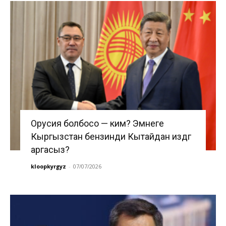
Орусия болбосо — ким? Эмнеге
Кыргызстан бензинди Кытайдан издөөгө
аргасыз?
kloopkyrgyz
-
07/07/2026