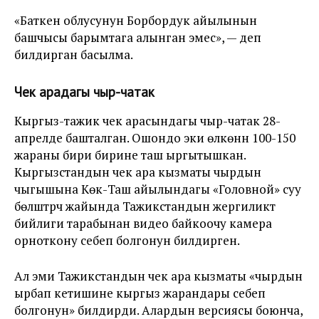
«Баткен облусунун Борбордук айылынын
башчысы барымтага алынган эмес», — деп
билдирган басылма.
Чек арадагы чыр-чатак
Кыргыз-тажик чек арасындагы чыр-чатак 28-
апрелде башталган. Ошондо эки өлкөнүн 100-150
жараны бири бирине таш ыргытышкан.
Кыргызстандын чек ара кызматы чырдын
чыгышына Көк-Таш айылындагы «Головной» суу
бөлүштүрүүчү жайында Тажикстандын жергиликтүү
бийлиги тарабынан видео байкоочу камера
орноткону себеп болгонун билдирген.
Ал эми Тажикстандын чек ара кызматы «чырдын
ырбап кетишине кыргыз жарандары себеп
болгонун» билдирди. Алардын версиясы боюнча,