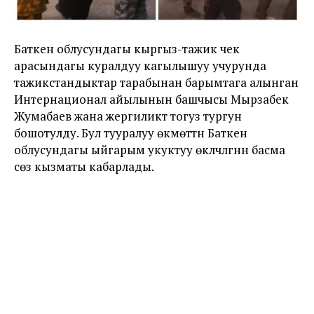
Баткен облусундагы кыргыз-тажик чек
арасындагы куралдуу кагылышуу учурунда
тажикстандыктар тарабынан барымтага алынган
Интернационал айылынын башчысы Мырзабек
Жумабаев жана жергиликтүү тогуз тургун
бошотулду. Бул тууралуу өкмөттүн Баткен
облусундагы ыйгарым укуктуу өкүлчүлүгүнүн басма
сөз кызматы кабарлады.