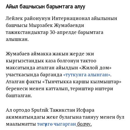
Айыл башчысын барымтага алуу
Лейлек районунун Интернационал айылынын
башчысы Мырзабек Жумабаевди
тажикстандыктар 30-апрелде барымтага
алышкан.
Жумабаев аймакка жакын жерде эки
кыргызстандык каза болгонун тактоо
максатында аталган айылдын «Жилой дом»
участкасында барганда
«туткунга алынган»
.
Аталган факты «Тынчтыкка каршы кылмыштар»
беренеси менен катталып, териштирүү иштери
башталган.
Ал ортодо Sputnik Тажикстан Исфара
акимиатындагы жеке булагына таянуу менен бул
маалыматты
төгүнгө чыгарган
болчу.