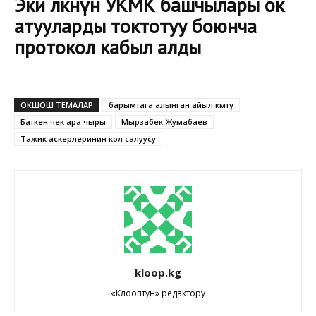
Эки өлкөнүн УКМК башчылары ок
атууларды токтотуу боюнча
протокол кабыл алды
ОКШОШ ТЕМАЛАР
барымтага алынган айыл өкмөтү
Баткен чек ара чыры
Мырзабек Жумабаев
Тажик аскерлеринин кол салуусу
kloop.kg
«Клооптун» редактору