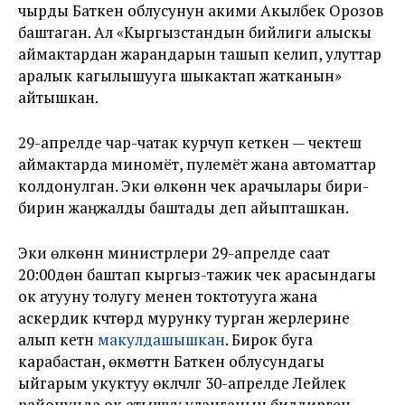
чырды Баткен облусунун акими Акылбек Орозов
баштаган. Ал «Кыргызстандын бийлиги алыскы
аймактардан жарандарын ташып келип, улуттар
аралык кагылышууга шыкактап жатканын»
айтышкан.
29-апрелде чар-чатак курчуп кеткен — чектеш
аймактарда миномёт, пулемёт жана автоматтар
колдонулган. Эки өлкөнүн чек арачылары бири-
бирин жаңжалды баштады деп айыпташкан.
Эки өлкөнүн министрлери 29-апрелде саат
20:00дөн баштап кыргыз-тажик чек арасындагы
ок атууну толугу менен токтотууга жана
аскердик күчтөрдү мурунку турган жерлерине
алып кетүүнү
макулдашышкан
. Бирок буга
карабастан, өкмөттүн Баткен облусундагы
ыйгарым укуктуу өкүлчүлүгү 30-апрелде Лейлек
районунда ок атышуу уланганын билдирген.