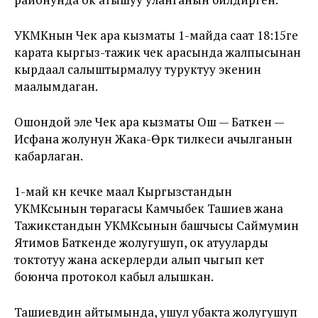
УКМКнын Чек ара кызматы 1-майда саат 18:15ге
карата кыргыз-тажик чек арасында жалпысынан
кырдаал салыштырмалуу туруктуу экенин
маалымдаган.
Ошондой эле Чек ара кызматы Ош — Баткен —
Исфана жолунун Жака-Өрүк тилкеси ачылганын
кабарлаган.
1-май күнү кечке маал Кыргызстандын
УКМКсынын төрагасы Камчыбек Ташиев жана
Тажикстандын УКМКсынын башчысы Саймумин
Ятимов Баткенде жолугушуп, ок атууларды
токтотуу жана аскерлерди алып чыгып кетүү
боюнча протокол кабыл алышкан.
Ташиевдин айтымында, ушул убакта жолугушуп