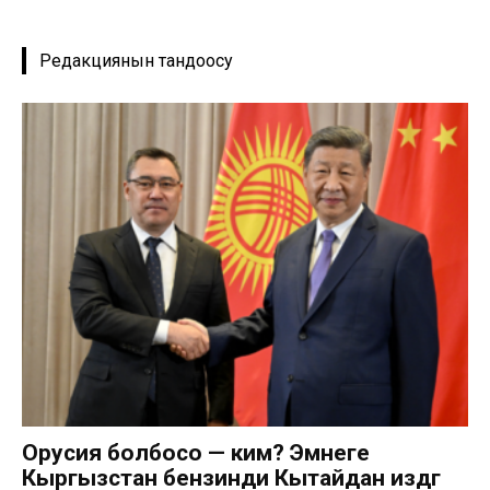
Редакциянын тандоосу
Орусия болбосо — ким? Эмнеге
Кыргызстан бензинди Кытайдан издөөгө