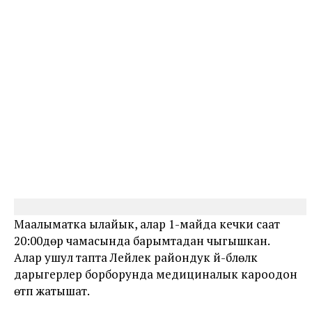
Маалыматка ылайык, алар 1-майда кечки саат
20:00дөр чамасында барымтадан чыгышкан.
Алар ушул тапта Лейлек райондук үй-бүлөлүк
дарыгерлер борборунда медициналык кароодон
өтүп жатышат.