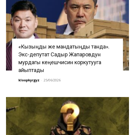
«Кызыңды же мандатыңды танда».
Экс-депутат Садыр Жапаровдун
мурдагы кеңешчисин коркутууга
айыптады
kloopkyrgyz
-
25/06/2026