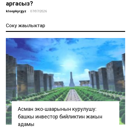
аргасыз?
kloopkyrgyz
-
07/07/2026
Соңку жаңылыктар
Асман эко-шаарынын курулушу:
башкы инвестор бийликтин жакын
адамы