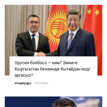
Орусия болбосо — ким? Эмнеге
Кыргызстан бензинди Кытайдан издөөгө
аргасыз?
kloopkyrgyz
-
07/07/2026