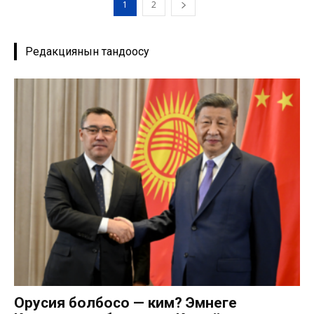
1
2
Редакциянын тандоосу
Орусия болбосо — ким? Эмнеге