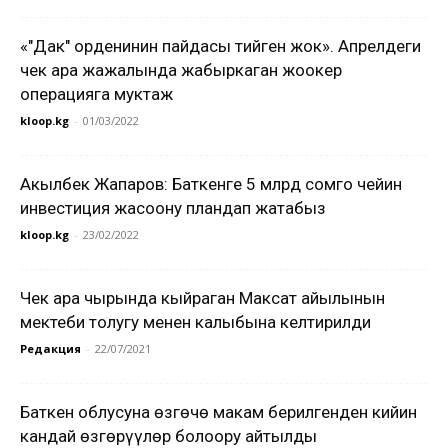
«"Даңк" орденинин пайдасы тийген жок». Апрелдеги
чек ара жаңжалында жабыркаган жоокер
операцияга муктаж
kloop.kg
-
01/03/2022
Акылбек Жапаров: Баткенге 5 млрд сомго чейин
инвестиция жасоону пландап жатабыз
kloop.kg
-
23/02/2022
Чек ара чырында кыйраган Максат айылынын
мектеби толугу менен калыбына келтирилди
Редакция
-
22/07/2021
Баткен облусуна өзгөчө макам берилгенден кийин
кандай өзгөрүүлөр болоору айтылды