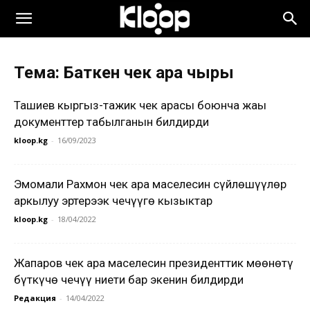
Тема: Баткен чек ара чыры
Ташиев кыргыз-тажик чек арасы боюнча жаңы
документтер табылганын билдирди
kloop.kg
-
16/09/2023
Эмомали Рахмон чек ара маселесин сүйлөшүүлөр
аркылуу эртерээк чечүүгө кызыктар
kloop.kg
-
18/04/2022
Жапаров чек ара маселесин президенттик мөөнөтү
бүткүчө чечүү ниети бар экенин билдирди
Редакция
-
14/04/2022