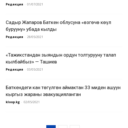
Редакция
-
01/07/2021
Садыр Жапаров Баткен облусуна «өзгөчө көңүл
бурууну» убада кылды
Редакция
-
28/05/2021
«Тажикстандан зыяндын ордун толтурууну талап
кылбайбыз» — Ташиев
Редакция
-
03/05/2021
Баткендеги кан төгүлгөн аймактан 33 миңден ашуун
кыргыз жараны эвакуацияланган
kloop.kg
-
02/05/2021