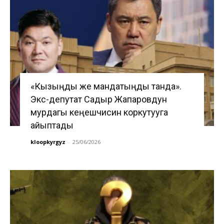
«Кызыңды же мандатыңды танда».
Экс-депутат Садыр Жапаровдун
мурдагы кеңешчисин коркутууга
айыптады
kloopkyrgyz
-
25/06/2026