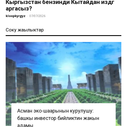
Кыргызстан бензинди Кытайдан издөөгө
аргасыз?
kloopkyrgyz
-
07/07/2026
Соңку жаңылыктар
Асман эко-шаарынын курулушу:
башкы инвестор бийликтин жакын
адамы