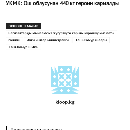
УКМК: Ош облусунан 440 кг героин кармалды
ОКШОШ ТЕМАЛАР
Баңгизаттарды мыйзамсыз жүгүртүүгө каршы күрөшүү кызматы
гашиш
Ички иштер министрлиги
Таш-Көмүр шаары
Таш-Көмүр ШИИБ
kloop.kg
Редакциянын тандоосу