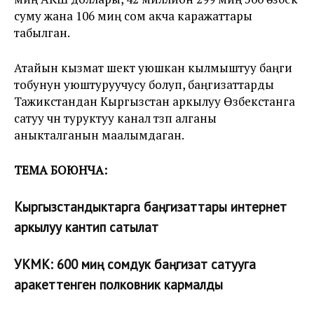
суму жана 106 миң сом акча каражаттары
табылган.
Атайын кызмат шектүү уюшкан кылмыштуу баңги
тобунун уюштуруучусу болуп, баңгизаттарды
Тажикстандан Кыргызстан аркылуу Өзбекстанга
сатуу үчүн туруктуу канал түзүп алганы
аныкталганын маалымдаган.
ТЕМА БОЮНЧА:
Кыргызстандыктарга баңгизаттары интернет
аркылуу кантип сатылат
УКМК: 600 миң сомдук баңгизат сатууга
аракеттенген полковник кармалды