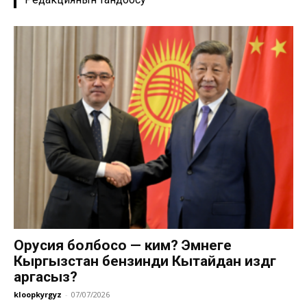
Орусия болбосо — ким? Эмнеге
Кыргызстан бензинди Кытайдан издөөгө
аргасыз?
kloopkyrgyz
-
07/07/2026