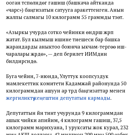
ооган түспөлүндөгү гашиш (башкача айтканда
«чарс») баңгизатын сатууга аракеттенген. Анын
жалпы салмагы 10 килограмм 55 граммды түзөт.
«Азыркы учурда сотко чейинки өндүрүш жүрүп
жатат. Бул кылмыш ишине тиешеси бар башка
жарандарды аныктоо боюнча ыкчам-тергөө иш-
чаралары жүрүүдө», — деп берилет ИИМдин
билдирүүсүндө.
Буга чейин, 7-июнда, Улуттук коопсуздук
мамлекеттик комитети Кадамжай районунда 50
килограммдан ашуун ар түрдүү баңгизаттар менен
жергиликтүү кеңештин депутатын кармады
.
Депутаттын үйүн тинтүү учурунда 9 килограммдан
ашык чийки апийим, 4 килограмм гашиш, 37,5
килограмм марихуана, 1 уруксаты жок курал, 232
миң АКШ доллары, 42 миллион 299 миң 500 өзбек