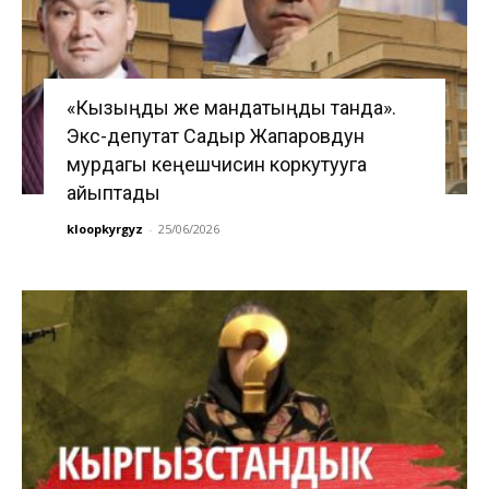
«Кызыңды же мандатыңды танда».
Экс-депутат Садыр Жапаровдун
мурдагы кеңешчисин коркутууга
айыптады
kloopkyrgyz
-
25/06/2026