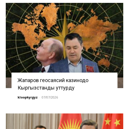
Жапаров геосаясий казинодо
Кыргызстанды уттурду
kloopkyrgyz
-
07/07/2026