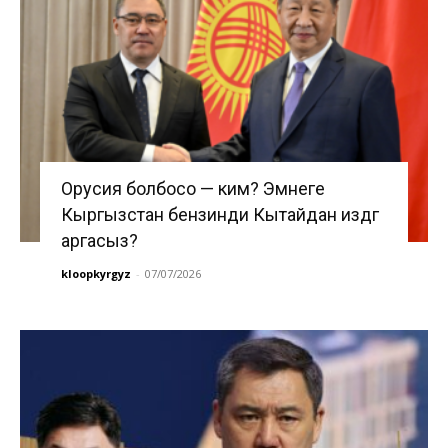
Орусия болбосо — ким? Эмнеге
Кыргызстан бензинди Кытайдан издөөгө
аргасыз?
kloopkyrgyz
-
07/07/2026