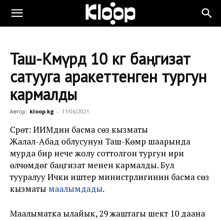
Таш-Көмүрдө 10 кг баңгизат
сатууга аракеттенген тургун
кармалды
Автор:
kloop.kg
-
11/06/2021
Сүрөт: ИИМдин басма сөз кызматы
Жалал-Абад облусунун Таш-Көмүр шаарында
мурда бир нече жолу соттолгон тургун ири
өлчөмдөгү баңгизат менен кармалды. Бул
тууралуу Ички иштер министрлигинин басма сөз
кызматы
маалымдады
.
Маалыматка ылайык, 29 жаштагы шектүү 10 даана