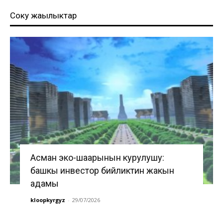
Соңку жаңылыктар
Асман эко-шаарынын курулушу:
башкы инвестор бийликтин жакын
адамы
kloopkyrgyz
-
29/07/2026