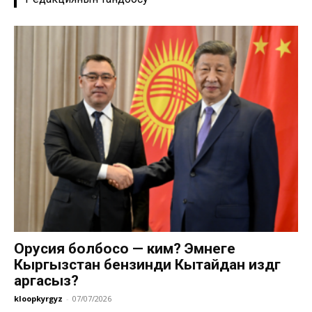
Орусия болбосо — ким? Эмнеге
Кыргызстан бензинди Кытайдан издөөгө
аргасыз?
kloopkyrgyz
-
07/07/2026