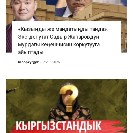
«Кызыңды же мандатыңды танда».
Экс-депутат Садыр Жапаровдун
мурдагы кеңешчисин коркутууга
айыптады
kloopkyrgyz
-
25/06/2026