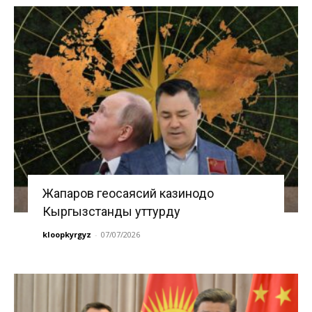
Жапаров геосаясий казинодо
Кыргызстанды уттурду
kloopkyrgyz
-
07/07/2026