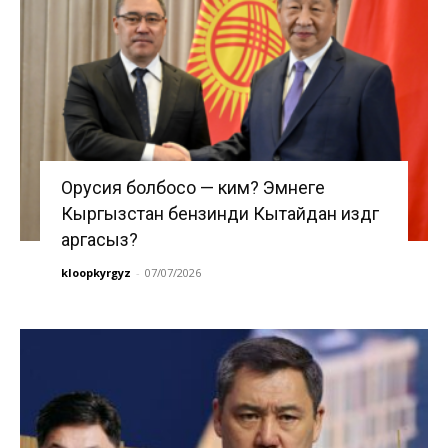
Орусия болбосо — ким? Эмнеге
Кыргызстан бензинди Кытайдан издөөгө
аргасыз?
kloopkyrgyz
-
07/07/2026