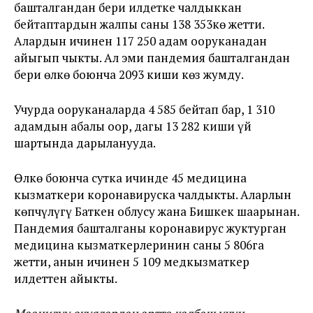
башталгандан бери илдетке чалдыккан
бейтаптардын жалпы саны 138 353кө жетти.
Алардын ичинен 117 250 адам ооруканадан
айыгып чыкты. Ал эми пандемия башталгандан
бери өлкө боюнча 2093 киши көз жумду.
Учурда ооруканаларда 4 585 бейтап бар, 1 310
адамдын абалы оор, дагы 13 282 киши үй
шартында дарыланууда.
Өлкө боюнча сутка ичинде 45 медицина
кызматкери коронавируска чалдыкты. Аларлын
көпчүлүгү Баткен облусу жана Бишкек шаарынан.
Пандемия башталганы коронавирус жуктурган
медицина кызматкерлеринин саны
5 806га
жетти, анын ичинен 5 109 медкызматкер
илдеттен айыкты.