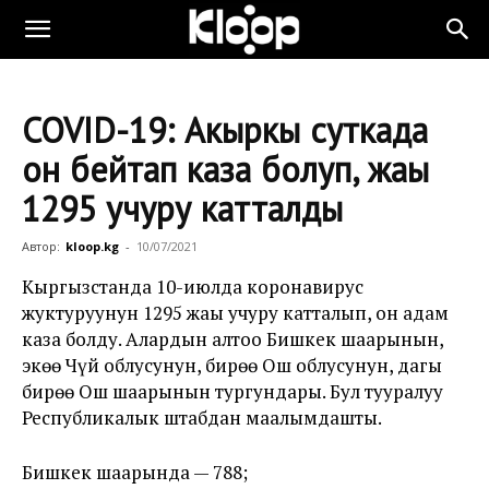
COVID-19: Акыркы суткада
он бейтап каза болуп, жаңы
1295 учуру катталды
Автор:
kloop.kg
-
10/07/2021
Кыргызстанда 10-июлда коронавирус
жуктуруунун 1295 жаңы учуру катталып, он адам
каза болду. Алардын алтоо Бишкек шаарынын,
экөө Чүй облусунун, бирөө Ош облусунун, дагы
бирөө Ош шаарынын тургундары. Бул тууралуу
Республикалык штабдан маалымдашты.
Бишкек шаарында — 788;