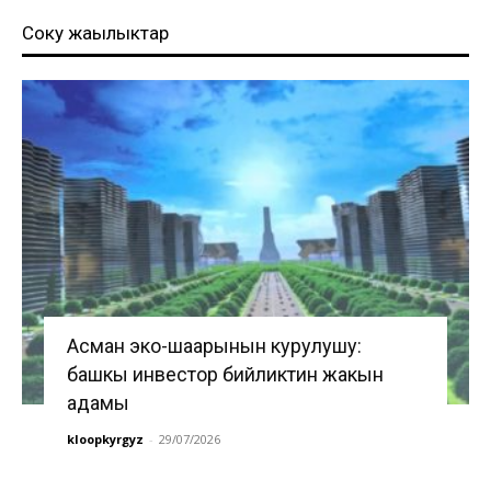
Соңку жаңылыктар
Асман эко-шаарынын курулушу:
башкы инвестор бийликтин жакын
адамы
kloopkyrgyz
-
29/07/2026