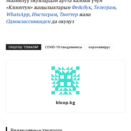
Маанилүү окуялардан артта калбаш үчүн
«Клооптун» жаңылыктарын
Фейсбук
,
Телеграм
,
WhatsApp
,
Инстаграм
,
Твиттер
жана
Одноклассникиден
да окуңуз
ОКШОШ ТЕМАЛАР
COVID-19 пандемиясы
коронавирус
kloop.kg
Редакциянын тандоосу