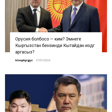
Орусия болбосо — ким? Эмнеге
Кыргызстан бензинди Кытайдан издөөгө
аргасыз?
kloopkyrgyz
-
07/07/2026