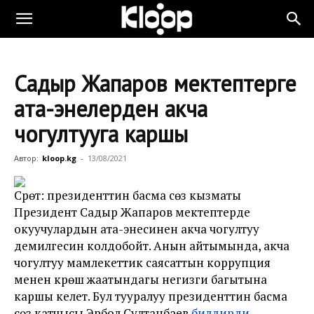
Садыр Жапаров мектептерге
ата-энелерден акча
чогултууга каршы
Автор:
kloop.kg
-
13/08/2021
Сүрөт: президенттин басма сөз кызматы
Президент Садыр Жапаров мектептерде
окуучулардын ата-энесинен акча чогултуу
демилгесин колдобойт. Анын айтымында, акча
чогултуу мамлекеттик саясаттын коррупция
менен күрөшүү жаатындагы негизги багытына
каршы келет. Бул тууралуу президенттин басма
сөз катчысы Эрбол Султанбаев
билдирди.