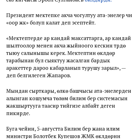
Президент мектепке акча чогултуу ата-энелер үчүн
«оор жүк» болуп калат деп эсептейт.
«Мектептерде ар кандай максаттарга, ар кандай
шылтоолор менен акча жыйноого кескин түрдө
тыюу салынышы керек. Мектептин өкүлдөрү
тарабынан бул сыяктуу жасалган бардык
аракеттер дароо кабарланып турушу зарыл», —
деп белгилеген Жапаров.
Мындан сырткары, өлкө башчысы ата-энелерден
алынган кошумча төлөм билим берүү системасын
жакшыртууга таасир тийгизе албайт деген
пикирде.
Буга чейин, 5-августта Билим берүү жана илим
министри Болотбек Купешов ЖМК өкүлдөрүнүн