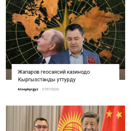
Жапаров геосаясий казинодо
Кыргызстанды уттурду
kloopkyrgyz
-
07/07/2026