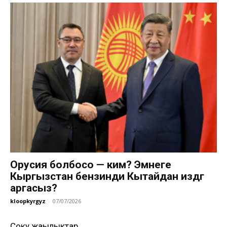
Орусия болбосо — ким? Эмнеге
Кыргызстан бензинди Кытайдан издөөгө
аргасыз?
kloopkyrgyz
-
07/07/2026
Соңку жаңылыктар