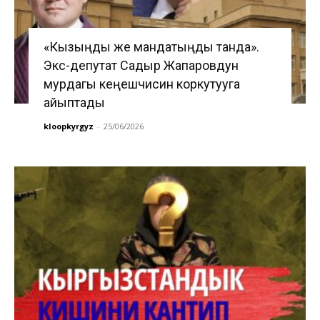
«Кызыңды же мандатыңды танда».
Экс-депутат Садыр Жапаровдун
мурдагы кеңешчисин коркутууга
айыптады
kloopkyrgyz
-
25/06/2026