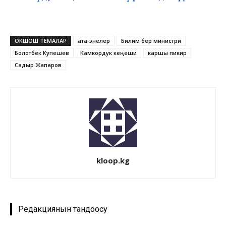
ОКШОШ ТЕМАЛАР
ата-энелер
Билим берүү министри
Болотбек Купешев
Камкордук кеңеши
каршы пикир
Садыр Жапаров
kloop.kg
Редакциянын тандоосу