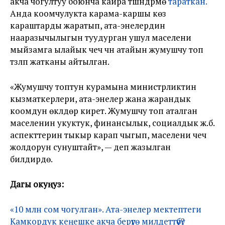
акча чогултуу боюнча кайра түшүндүрмө
тараткан.
Анда коомчулукта карама-каршы көз
караштарды жаратып, ата-энелердин
нааразычылыгын туудурган ушул маселени
мыйзамга ылайык чечүү үчүн атайын жумушчу топ
түзүлүп жатканы айтылган.
«Жумушчу топтун курамына министрликтин
кызматкерлери, ата-энелер жана жарандык
коомдун өкүлдөрү кирет. Жумушчу топ аталган
маселенин укуктук, финансылык, социалдык ж.б.
аспекттерин тыкыр карап чыгып, маселени чечүү
жолдорун сунуштайт», — деп жазылган
билдирүүдө.
Дагы окуңуз:
«10 млн сом чогулган». Ата-энелер мектептеги
Камкордук кеңешке акча берүүгө милдеттүүбү?