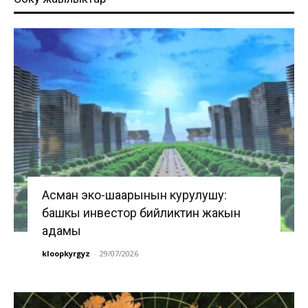
Асман эко-шаарынын курулушу:
башкы инвестор бийликтин жакын
адамы
kloopkyrgyz
-
29/07/2026