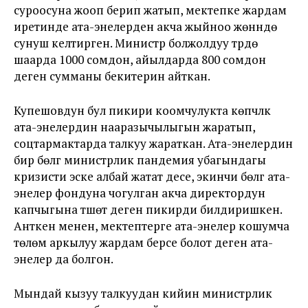
суроосуна жооп берип жатып, мектепке жардам
иретинде ата-энелерден акча жыйноо жөнүндө
сунуш келтирген. Министр болжолдуу түрдө
шаарда 1000 сомдон, айылдарда 800 сомдон
деген сумманы бекитерин айткан.
Купешовдун бул пикири коомчулукта көпчүлүк
ата-энелердин нааразычылыгын жаратып,
соцтармактарда талкуу жараткан. Ата-энелердин
бир бөлүгү министрлик пандемия убагындагы
кризисти эске албай жатат десе, экинчи бөлүгү ата-
энелер фондуна чогулган акча директордун
капчыгына түшөт деген пикирди билдиришкен.
Анткен менен, мектептерге ата-энелер кошумча
төлөм аркылуу жардам берсе болот деген ата-
энелер да болгон.
Мындай кызуу талкуудан кийин министрлик