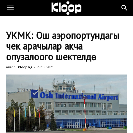
УКМК: Ош аэропортундагы
чек арачылар акча
опузалоого шектелүүдө
Автор:
kloop.kg
-
29/09/2021