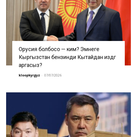
Орусия болбосо — ким? Эмнеге
Кыргызстан бензинди Кытайдан издөөгө
аргасыз?
kloopkyrgyz
-
07/07/2026