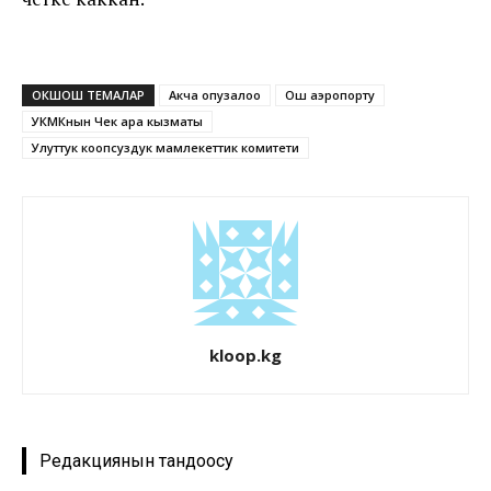
ОКШОШ ТЕМАЛАР
Акча опузалоо
Ош аэропорту
УКМКнын Чек ара кызматы
Улуттук коопсуздук мамлекеттик комитети
kloop.kg
Редакциянын тандоосу