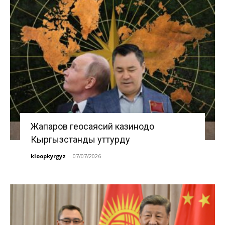
Жапаров геосаясий казинодо
Кыргызстанды уттурду
kloopkyrgyz
-
07/07/2026