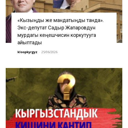
«Кызыңды же мандатыңды танда».
Экс-депутат Садыр Жапаровдун
мурдагы кеңешчисин коркутууга
айыптады
kloopkyrgyz
-
25/06/2026