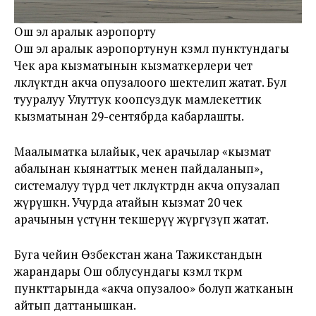
Ош эл аралык аэропорту
Ош эл аралык аэропортунун көзөмөл пунктундагы
Чек ара кызматынын кызматкерлери чет
өлкөлүктөдөн акча опузалоого шектелип жатат. Бул
тууралуу Улуттук коопсуздук мамлекеттик
кызматынан 29-сентябрда кабарлашты.
Маалыматка ылайык, чек арачылар «кызмат
абалынан кыянаттык менен пайдаланып»,
системалуу түрдө чет өлкөлүктөрдөн акча опузалап
жүрүшкөн. Учурда атайын кызмат 20 чек
арачынын үстүнөн текшерүү жүргүзүп жатат.
Буга чейин Өзбекстан жана Тажикстандын
жарандары Ош облусундагы көзөмөл өткөрмө
пункттарында «акча опузалоо» болуп жатканын
айтып даттанышкан.