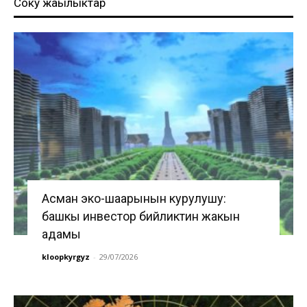
Соңку жаңылыктар
Асман эко-шаарынын курулушу:
башкы инвестор бийликтин жакын
адамы
kloopkyrgyz
-
29/07/2026