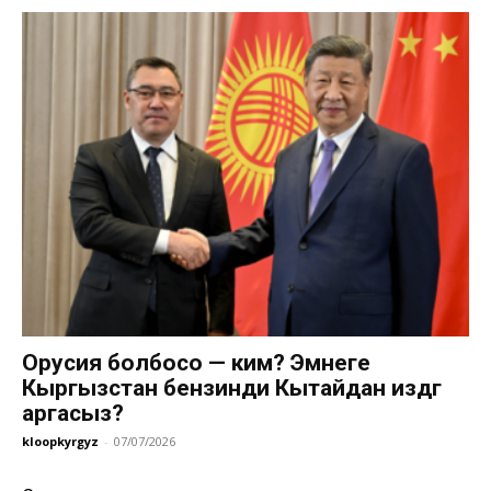
Орусия болбосо — ким? Эмнеге
Кыргызстан бензинди Кытайдан издөөгө
аргасыз?
kloopkyrgyz
-
07/07/2026