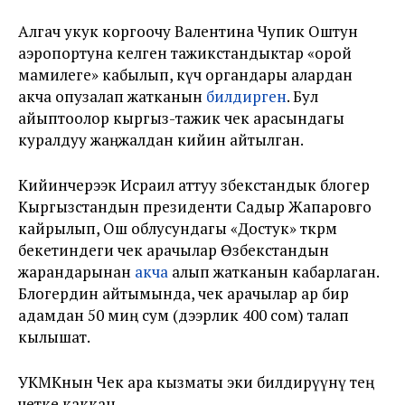
Алгач укук коргоочу Валентина Чупик Оштун
аэропортуна келген тажикстандыктар «орой
мамилеге» кабылып, күч органдары алардан
акча опузалап жатканын
билдирген
. Бул
айыптоолор кыргыз-тажик чек арасындагы
куралдуу жаңжалдан кийин айтылган.
Кийинчерээк Исраил аттуу өзбекстандык блогер
Кыргызстандын президенти Садыр Жапаровго
кайрылып, Ош облусундагы «Достук» өткөрмө
бекетиндеги чек арачылар Өзбекстандын
жарандарынан
акча
алып жатканын кабарлаган.
Блогердин айтымында, чек арачылар ар бир
адамдан 50 миң сум (дээрлик 400 сом) талап
кылышат.
УКМКнын Чек ара кызматы эки билдирүүнү тең
четке каккан.