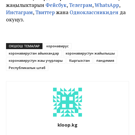
жаңылыктарын
Фейсбук
,
Телеграм
,
WhatsApp
,
Инстаграм
,
Твиттер
жана
Одноклассникиден
да
окуңуз.
ОКШОШ ТЕМАЛАР
коронавирус
коронавирустан айыккандар
коронавирустун жайылышы
коронавирустун жаңы учурлары
Кыргызстан
пандемия
Республикалык штаб
kloop.kg