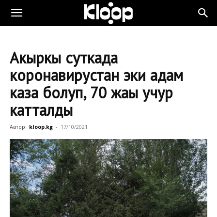
Акыркы суткада
коронавирустан эки адам
каза болуп, 70 жаңы учур
катталды
Автор:
kloop.kg
-
17/10/2021