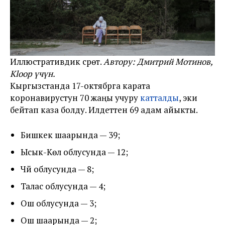
Иллюстративдик сүрөт.
Автору: Дмитрий Мотинов,
Kloop үчүн.
Кыргызстанда 17-октябрга карата
коронавирустун 70 жаңы учуру
катталды
, эки
бейтап каза болду. Илдеттен 69 адам айыкты.
Бишкек шаарында — 39;
Ысык-Көл облусунда — 12;
Чүй облусунда — 8;
Талас облусунда — 4;
Ош облусунда — 3;
Ош шаарында — 2;