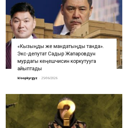
«Кызыңды же мандатыңды танда».
Экс-депутат Садыр Жапаровдун
мурдагы кеңешчисин коркутууга
айыптады
kloopkyrgyz
-
25/06/2026