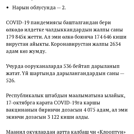
Нарын облусунда — 2.
COVID-19 пандемиясы башталгандан бери
өлкөдө илдетке чалдыккандардын жалпы саны
179 845к жетти. Ал эми өлкө боюнча 174 646 киши
вирустан айыкты. Коронавирустан жалпы 2634
адам көз жумду.
Учурда ооруканаларда 536 бейтап дарыланып
жатат. Үй шартында дарылангандардын саны —
526.
Республикалык штабдын маалыматына ылайык,
17-октябрга карата COVID-19га каршы
вакцинанын биринчи дозасын 4 075 адам, ал эми
экинчи дозасын 3 122 киши алды.
Маанилүү окуялардан артта калбаш үчүн «Клооптун»