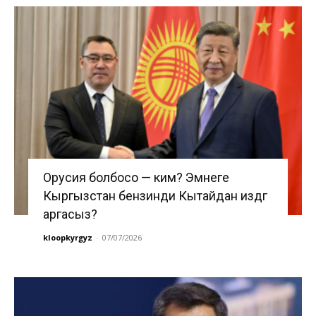
Орусия болбосо — ким? Эмнеге
Кыргызстан бензинди Кытайдан издөөгө
аргасыз?
kloopkyrgyz
-
07/07/2026