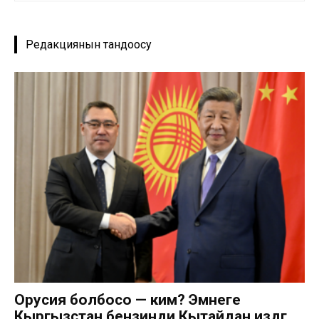
Редакциянын тандоосу
Орусия болбосо — ким? Эмнеге
Кыргызстан бензинди Кытайдан издөөгө