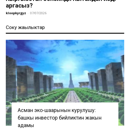
аргасыз?
kloopkyrgyz
-
07/07/2026
Соңку жаңылыктар
Асман эко-шаарынын курулушу:
башкы инвестор бийликтин жакын
адамы