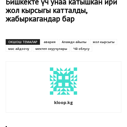
Бишкекте үч унаа катышкан ири
жол кырсыгы катталды,
жабыркагандар бар
ОКШОШ ТЕМАЛАР
авария
Аламүдүн айылы
жол кырсыгы
мас айдоочу
мектеп окуучулары
Чүй облусу
kloop.kg