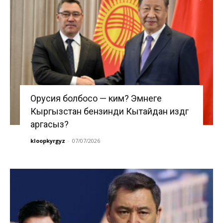
Орусия болбосо — ким? Эмнеге
Кыргызстан бензинди Кытайдан издөөгө
аргасыз?
kloopkyrgyz
-
07/07/2026