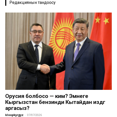
Редакциянын тандоосу
Орусия болбосо — ким? Эмнеге
Кыргызстан бензинди Кытайдан издөөгө
аргасыз?
kloopkyrgyz
-
07/07/2026