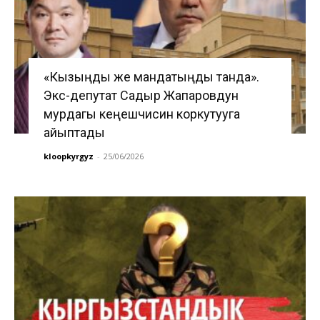
«Кызыңды же мандатыңды танда».
Экс-депутат Садыр Жапаровдун
мурдагы кеңешчисин коркутууга
айыптады
kloopkyrgyz
-
25/06/2026