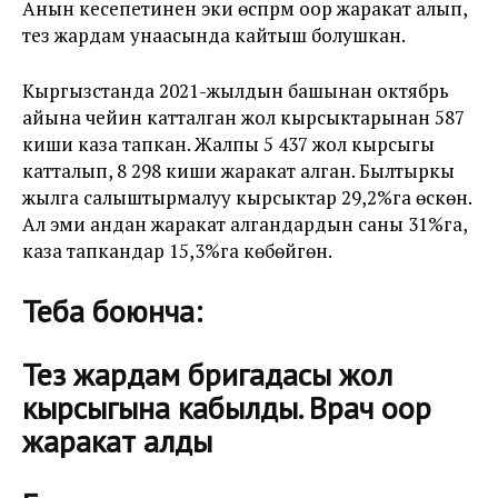
Анын кесепетинен эки өспүрүм оор жаракат алып,
тез жардам унаасында кайтыш болушкан.
Кыргызстанда 2021-жылдын башынан октябрь
айына чейин катталган жол кырсыктарынан 587
киши каза тапкан. Жалпы 5 437 жол кырсыгы
катталып, 8 298 киши жаракат алган. Былтыркы
жылга салыштырмалуу кырсыктар 29,2%га өскөн.
Ал эми андан жаракат алгандардын саны 31%га,
каза тапкандар 15,3%га көбөйгөн.
Теба боюнча:
Тез жардам бригадасы жол
кырсыгына кабылды. Врач оор
жаракат алды