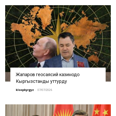
Жапаров геосаясий казинодо
Кыргызстанды уттурду
kloopkyrgyz
-
07/07/2026