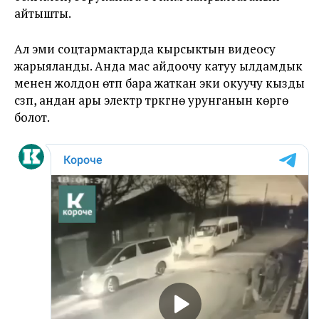
айтышты.
Ал эми соцтармактарда кырсыктын видеосу
жарыяланды. Анда мас айдоочу катуу ылдамдык
менен жолдон өтүп бара жаткан эки окуучу кызды
сүзүп, андан ары электр түркүгүнө урунганын көрүүгө
болот.