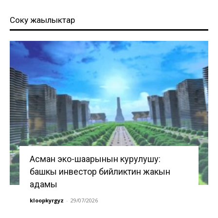
Соңку жаңылыктар
Асман эко-шаарынын курулушу:
башкы инвестор бийликтин жакын
адамы
kloopkyrgyz
-
29/07/2026