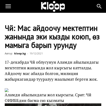
Чүй: Мас айдоочу мектептин
жанында эки кызды коюп, өзү
мамыга барып урунду
Автор:
kloop.kg
-
19/12/2021
17-декабрда Чүй облусунун Аламүдүн айылындагы
мектептин жанында жол кырсыгы катталды.
Айдоочу мас абалда болгон, милиция
жабыркагандар тууралуу маалымат берген жок.
Аламүдүн айылындагы жол кырсыгы. Сүрөт: Чүй
ОИИББдин басма сөз кызматы