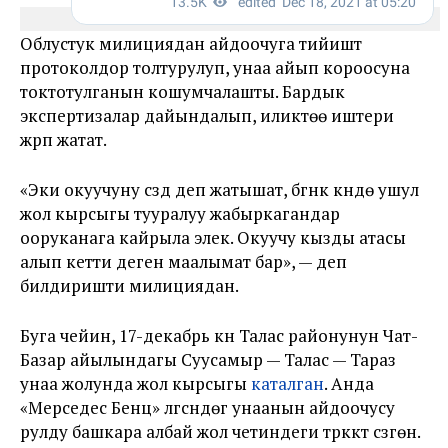
Облустук милициядан айдоочуга тийиштүү
протоколдор толтурулуп, унаа айып короосуна
токтотулганын кошумчалашты. Бардык
экспертизалар дайындалып, иликтөө иштери
жүрүп жатат.
«Эки окуучуну сүздү деп жатышат, бүгүнкү күндө ушул
жол кырсыгы тууралуу жабыркагандар
ооруканага кайрыла элек. Окуучу кызды атасы
алып кетти деген маалымат бар», — деп
билдиришти милициядан.
Буга чейин, 17-декабрь күнү Талас районунун Чат-
Базар айылындагы Суусамыр — Талас — Тараз
унаа жолунда жол кырсыгы
каталган
. Анда
«Мерседес Бенц» үлгүсүндөгү унаанын айдоочусу
рулду башкара албай жол четиндеги түркүктү сүзгөн.