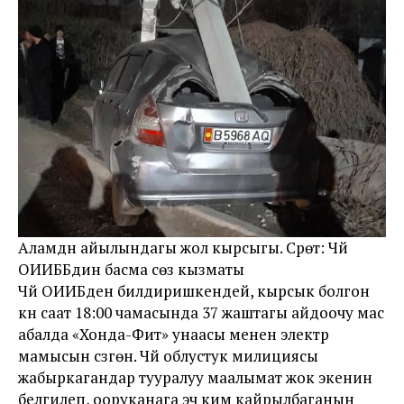
Аламүдүн айылындагы жол кырсыгы. Сүрөт: Чүй
ОИИББдин басма сөз кызматы
Чүй ОИИБден билдиришкендей, кырсык болгон
күнү саат 18:00 чамасында 37 жаштагы айдоочу мас
абалда «Хонда-Фит» унаасы менен электр
мамысын сүзгөн. Чүй облустук милициясы
жабыркагандар тууралуу маалымат жок экенин
белгилеп, ооруканага эч ким кайрылбаганын