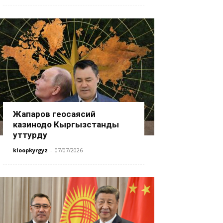
Жапаров геосаясий
казинодо Кыргызстанды
уттурду
kloopkyrgyz
-
07/07/2026