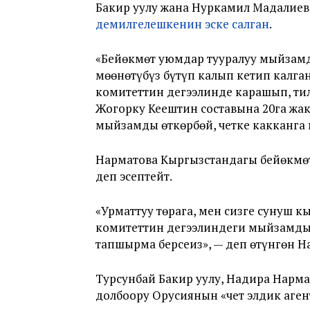
Бакир уулу жана Нуркамил Мадалиев
демилгелешкенин эске салган
.
«Бейөкмөт уюмдар тууралуу мыйзамд
мөөнөтүбүз бүтүп калып кетип калг
комитеттин деңгээлинде карашып, т
Жогорку Кеңештин составына 20га ж
мыйзамды өткөрбөй, четке какканга
Нарматова Кыргызстандагы бейөкмөт
деп эсептейт.
«Урматтуу төрага, мен сизге сунуш 
комитеттин деңгээлиндеги мыйзамды
тапшырма берсеңиз», — деп өтүнгөн Н
Турсунбай Бакир уулу, Надира Нар
долбоору Орусиянын «чет элдик аге