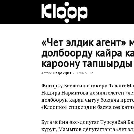
Клооп
кыргызча
«Чет элдик агент» 
долбоорду кайра к
кароону тапшырды
|
Автор:
Редакция
-
17/02/2022
Кыргызстан
Жогорку Кеңештин спикери Талант М
Надира Нарматова демилгелеген «че
долбоорун карап чыгуу боюнча прото
«Клоопко» спикердин басма сөз кат
жаңылыктары
Буга чейин экс-депутат Турсунбай Б
куруп, Мамытов депутаттарга «чет эл