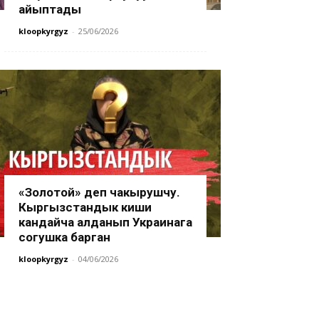
айыптады
kloopkyrgyz
-
25/06/2026
«Золотой» деп чакырушчу.
Кыргызстандык киши
кандайча алданып Украинага
согушка барган
kloopkyrgyz
-
04/06/2026