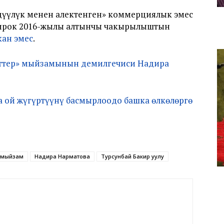
дүүлүк менен алектенген» коммерциялык эмес
. Бирок 2016-жылы алтынчы чакырылыштын
ан эмес
.
нттер» мыйзамынын демилгечиси Надира
ча ой жүгүртүүнү басмырлоодо башка өлкөлөргө
» мыйзам
Надира Нарматова
Турсунбай Бакир уулу