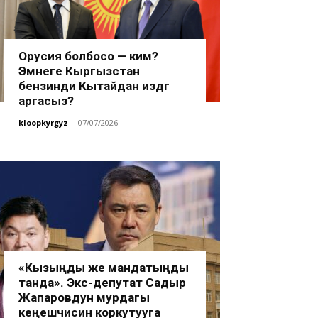
Орусия болбосо — ким?
Эмнеге Кыргызстан
бензинди Кытайдан издөөгө
аргасыз?
kloopkyrgyz
-
07/07/2026
«Кызыңды же мандатыңды
танда». Экс-депутат Садыр
Жапаровдун мурдагы
кеңешчисин коркутууга