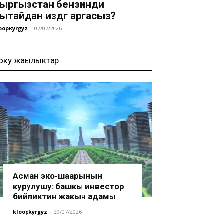
ыргызстан бензинди
ытайдан издөөгө аргасыз?
oopkyrgyz
-
07/07/2026
оңку жаңылыктар
Асман эко-шаарынын
курулушу: башкы инвестор
бийликтин жакын адамы
kloopkyrgyz
-
29/07/2026