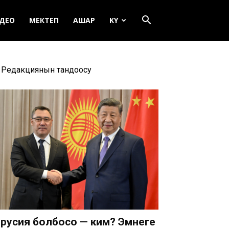
ДЕО
МЕКТЕП
АШАР
KY
Редакциянын тандоосу
русия болбосо — ким? Эмнеге