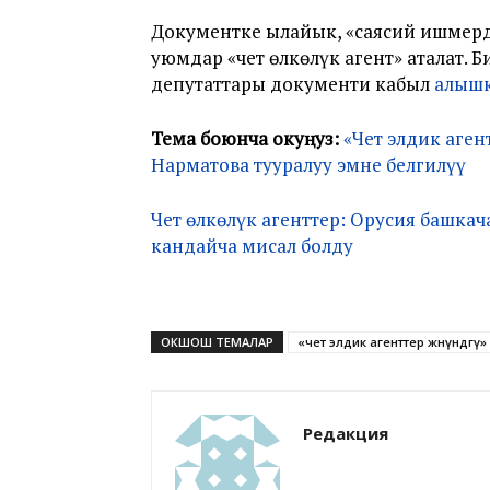
Документке ылайык, «саясий ишмер
уюмдар «чет өлкөлүк агент» аталат
депутаттары документи кабыл
алышк
Тема боюнча окуңуз
:
«Чет элдик аге
Нарматова тууралуу эмне белгилүү
Чет өлкөлүк агенттер: Орусия башка
кандайча мисал болду
ОКШОШ ТЕМАЛАР
«чет элдик агенттер жөнүндөгү
Редакция