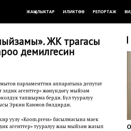
ЖАҢЫЛЫКТАР
ИЛИКТӨӨ
РЕПОРТАЖ
ВИ
мыйзамы». ЖК төрагасы
ароо демилгесин
амытов парламенттин аппаратына депутат
т элдик агенттер» жөнүндөгү мыйзам
колдук тапшырма берди. Бул тууралуу
чысы Эркин Каимов билдирди.
акир уулу «Koom.press» басылмасына маек
дик агенттер» тууралуу жаңы мыйзам жазып
О