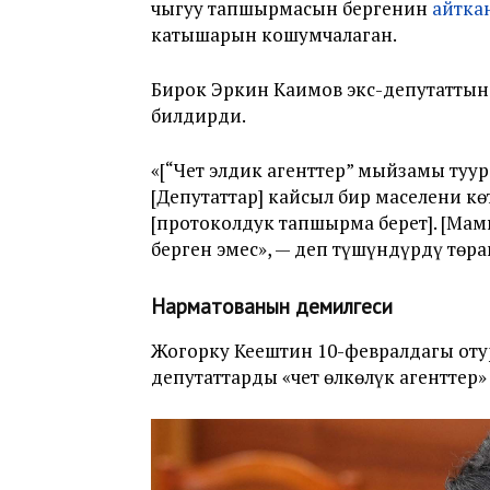
чыгуу тапшырмасын бергенин
айтка
катышарын кошумчалаган.
Бирок Эркин Каимов экс-депутаттын 
билдирди.
«[“Чет элдик агенттер” мыйзамы туу
[Депутаттар] кайсыл бир маселени кө
[протоколдук тапшырма берет]. [Ма
берген эмес», — деп түшүндүрдү төра
Нарматованын демилгеси
Жогорку Кеңештин 10-февралдагы от
депутаттарды «чет өлкөлүк агенттер