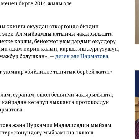
 менен бирге 2014-жылы эле
ы экинчи окуудан өткөргөндө биздин
ан элек. Ал мыйзамды алтынчы чакырылышта
илекке каршы, бейөкмөт уюмдардын өкүлдөрү
акын адам кирип калып, каршы иш жүргүзүшүп,
 мажбур болушкан», —
деген эле Нарматова
.
 уюмдар «бийликке тынчтык бербей жатат»
кылам, суранам, ошол бешинчи чакырылышта,
 кайрадан көтөрүп чыкканга протоколдук
арматова.
матова жана Нуркамил Мадалиевдин мыйзам
нттер» жөнүндөгү мыйзамына окшош.