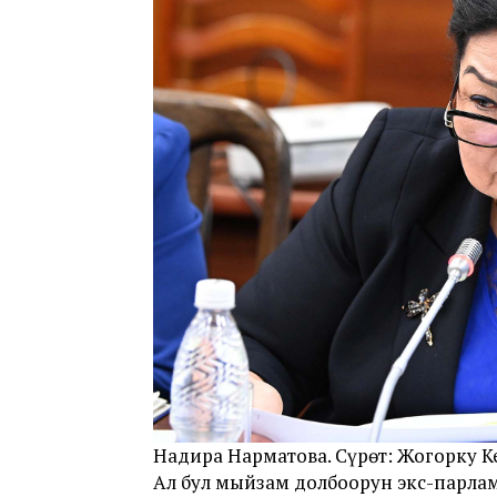
Надира Нарматова. Сүрөт: Жогорку К
Ал бул мыйзам долбоорун экс-парла