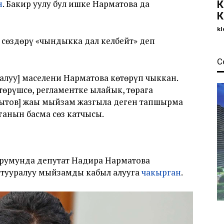
н
. Бакир уулу бул ишке Нарматова да
К
К
kl
сөздөрү «чындыкка дал келбейт» деп
С
ралуу] маселени Нарматова көтөрүп чыккан.
төрүшсө, регламентке ылайык, төрага
мытов] жаңы мыйзам жазгыла деген тапшырма
ганын басма сөз катчысы.
урумунда депутат Надира Нарматова
» тууралуу мыйзамды кабыл алууга
чакырган
.