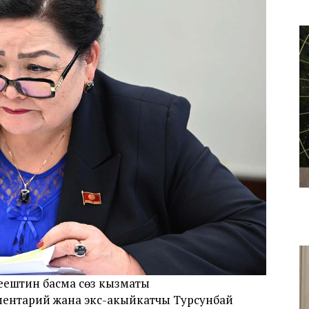
еңештин басма сөз кызматы
ментарий жана экс-акыйкатчы Турсунбай