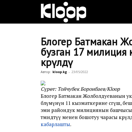
Клооп
кыргызча
Блогер Батмакан Ж
бузган 17 милиция
көрүлдү
|
Автор:
kloop.kg
-
23/05/2022
Кыргызстан
Сүрөт: Тойчубек Боронбаев/Kloop
Блогер Батмакан Жолболдуеванын ук
бөлүмүнүн 11 кызматкерине сөгүш, бе
жаңылыктары
эми райондук милициянын башчысын
төмөндөтүү менен бошотуу чарасы көрү
кабарлашты
.