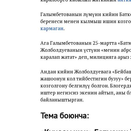
Галымбетованын өлүмүнөн кийин Батк
беренеси менен кылмыш ишин козгоп
кармаган
.
Ага Галымбетованын 25-мартта «Бат
Жолболдуеванын үстүнөн «менин абро
каралап жатат» деп, милицияга арыз 
Андан кийин Жолболдуевага «Бейбаш
жашоонун кол тийбестигин бузуу» б
козголгону белгилүү болгон. Блогер
иштер негизсиз экенин айтып, аны 
байланыштырган.
Тема боюнча: