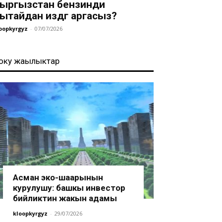
ыргызстан бензинди
ытайдан издөөгө аргасыз?
oopkyrgyz
-
07/07/2026
оңку жаңылыктар
Асман эко-шаарынын
курулушу: башкы инвестор
бийликтин жакын адамы
kloopkyrgyz
-
29/07/2026