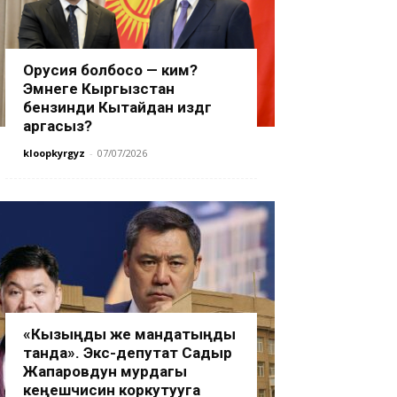
Орусия болбосо — ким?
Эмнеге Кыргызстан
бензинди Кытайдан издөөгө
аргасыз?
kloopkyrgyz
-
07/07/2026
«Кызыңды же мандатыңды
танда». Экс-депутат Садыр
Жапаровдун мурдагы
кеңешчисин коркутууга