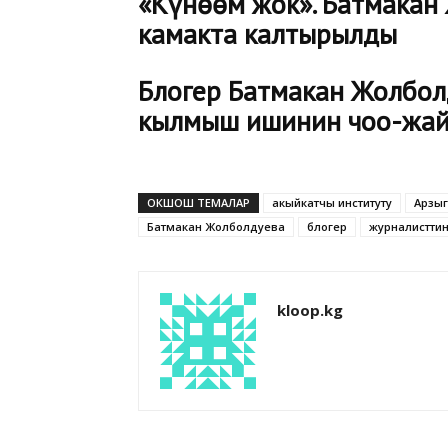
«Күнөөм жок». Батмакан
камакта калтырылды
Блогер Батмакан Жолболд
кылмыш ишинин чоо-жа
ОКШОШ ТЕМАЛАР
акыйкатчы институту
Арзыг
Батмакан Жолболдуева
блогер
журналисттин
kloop.kg