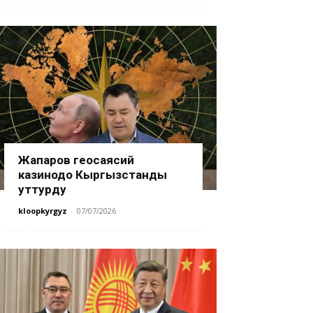
Жапаров геосаясий
казинодо Кыргызстанды
уттурду
kloopkyrgyz
-
07/07/2026