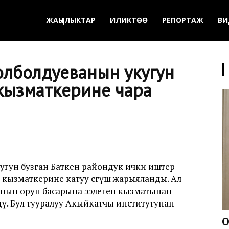
ЖАҢЫЛЫКТАР
ИЛИКТӨӨ
РЕПОРТАЖ
ВИ
олболдуеванын укугун
 кызматкерине чара
угун бузган Баткен райондук ички иштер
ш кызматкерине катуу сөгүш жарыяланды. Ал
ын орун басарына ээлеген кызматынан
лдү. Бул тууралуу Акыйкатчы институтунан
О