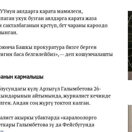
УУнун аялдарга карата мамилеси,
ган укук бузган аялдарга карата жаза
сакталбаганын көрсөтүп, бөгөт чараны кароодо
лынган.
оюнча Башкы прокуратура бизге берген
тигин баса белгилейбиз», — деп кошумчалашты
ванын кармалышы
усундагы өкүлү Арзыгүл Галымбетова 26-
кындарынын айтымында, журналист кечинде
лген. Андан соң жүрөгү токтоп калган.
лист акыркы убактарда «каралоолорго
кары Галымбетова өзү да Фейсбугунда
ан
.