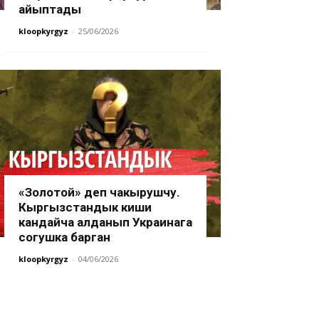
айыптады
kloopkyrgyz
-
25/06/2026
«Золотой» деп чакырушчу.
Кыргызстандык киши
кандайча алданып Украинага
согушка барган
kloopkyrgyz
-
04/06/2026