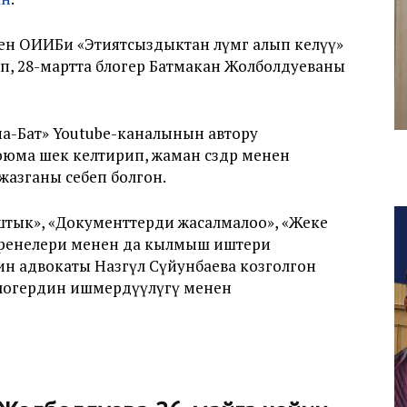
ен ОИИБи «Этиятсыздыктан өлүмгө алып келүү»
, 28-мартта блогер Батмакан Жолболдуеваны
ма-Бат» Youtube-каналынын автору
юма шек келтирип, жаман сөздөр менен
жазганы себеп болгон.
тык», «Документтерди жасалмалоо», «Жеке
еренелери менен да кылмыш иштери
дин адвокаты Назгүл Сүйунбаева козголгон
блогердин ишмердүүлүгү менен