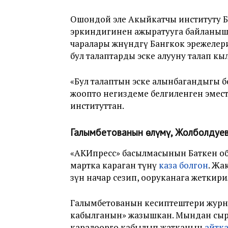
Ошондой эле Акыйкатчы институту Б
эркиндигинен ажыратууга байланышпа
чаралары жөнүндөгү Бангкок эрежелери 
бул талаптарды эске алууну талап кы
«Бул талаптын эске алынбагандыгы б
жоопто негиздеме белгиленген эмес
институттан.
Галымбетованын өлүмү, Жолболдуе
«АКИпресс» басылмасынын Баткен обл
мартка караган түнү
каза болгон
. Жа
өзүн начар сезип, ооруканага жеткири
Галымбетованын кесиптештери журна
кабылганын» жазышкан. Мындан сырт
каралоорго кабылып жатканын
айтк