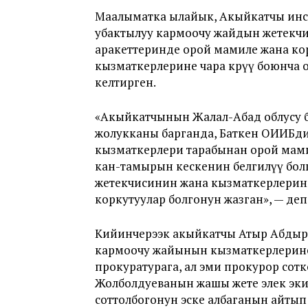
Маалыматка ылайык, Акыйкатчы инст
убактылуу кармоочу жайдын жетекч
аракеттеринде орой мамиле жана ко
кызматкерлерине чара көрүү боюнча
келтирген.
«Акыйкатчынын Жалал-Абад облусу б
жолукканы барганда, Баткен ОИИБд
кызматкерлери тарабынан орой мами
кан-тамырын кескенин белгилүү бол
жетекчисинин жана кызматкерлерин
коркутуулар болгонун жазган», — деп
Кийинчерээк акыйкатчы Атыр Абдыр
кармоочу жайынын кызматкерлерине 
прокуратурага, ал эми прокурор сотко
Жолболдуеванын жашы жете элек эки
соттолбогонун эске албаганын айтып Б