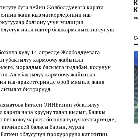
К
итуту буга чейин Жолболдуевага карата
К
исинин жана кызматкерлеринин иш-
kl
ркутуулар болгону үчүн милиция
 облустук ички иштер башкармалыгына сунуш
С
оюнча өкүлү 14-апрелде Жолболдуевага
ин убактылуу кармоочу жайынын
леге, моралдык басымга чыдабай, колунун
гон. Ал убактылуу кармоочу жайынын
ин иш-аракеттеринде орой мамиле жана
 айтылат билдирүүдө.
ахматова Баткен ОИИБинин убактылуу
карата чара көрүүнү талап кылып, Башкы
 бөгөт коюу чарасы боюнча өтүнүч келтиргенде,
 кичинекей баласы барын, мурда
аткен облусунун прокуроруна кат жөнөткөн.