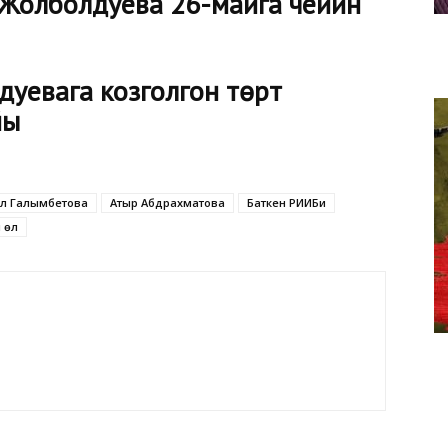
 Жолболдуева 26-майга чейин
уевага козголгон төрт
йы
үл Галымбетова
Атыр Абдрахматова
Баткен РИИБи
 өл