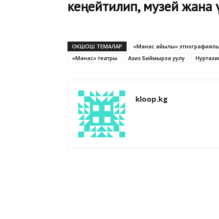
кеңейтилип, музей жана ү
ОКШОШ ТЕМАЛАР
«Манас айылы» этнографиялы
«Манас» театры
Азиз Биймырза уулу
Нуртази
kloop.kg