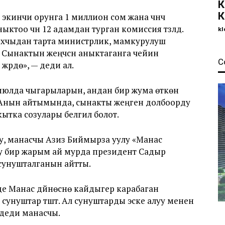
К
К
, экинчи орунга 1 миллион сом жана үчүнчү
ныктоо үчүн 12 адамдан турган комиссия түзүлдү.
kl
рыхчыдан тарта министрлик, мамкурулуш
ынактын жеңүүчүсүн аныктаганга чейин
С
рүүдө», — деди ал.
юлда чыгарыларын, андан бир жума өткөн
 Анын айтымында, сынакты жеңген долбоорду
тка созулары белгилүү болот.
у, манасчы Азиз Биймырза уулу «Манас
у бир жарым ай мурда президент Садыр
сунушталганын айтты.
де Манас дүйнөсүнө кайдыгер карабаган
унуштар түштү. Ал сунуштарды эске алуу менен
 деди манасчы.