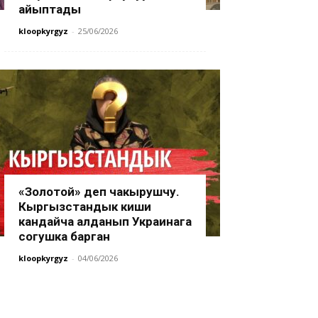
айыптады
kloopkyrgyz
-
25/06/2026
«Золотой» деп чакырушчу.
Кыргызстандык киши
кандайча алданып Украинага
согушка барган
kloopkyrgyz
-
04/06/2026