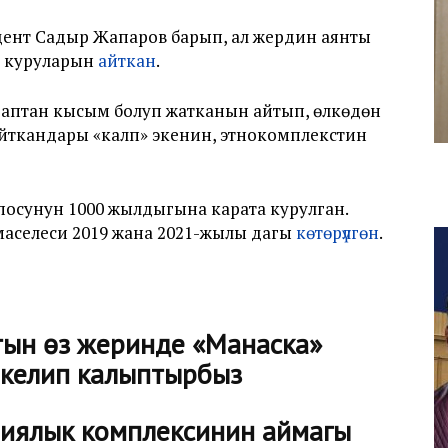
ент Садыр Жапаров барып, ал жердин аянты
үй куруларын
айткан
.
аптан кысым болуп жатканын айтып, өлкөдөн
йткандары «калп» экенин, этнокомплекстин
посунун 1000 жылдыгына карата курулган.
аселеси 2019 жана 2021-жылы дагы
көтөрүлгөн
.
ын өз жеринде «Манаска»
 келип калыптырбыз
иялык комплексинин аймагы