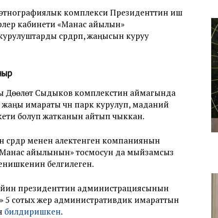
-этнографиялык комплекси Президенттин иш
рлер кабинети «Манас айылын»
урулуштарды сүрдүрүп, жаңысын куруу
чыр
ы Дөөлөт Сыдыков комплекстин аймагында
аңы имараты үчүн парк курулуп, маданий
акети болуп жатканын айтып чыккан.
сүрдүрүү менен алектенген компаниянын
«Манас айылынын» тосмосун да мыйзамсыз
еттенишкенин белгилеген.
кийин президенттин администрациясынын
» 5 сотых жер административдик имараттын
н
билдиришкен
.