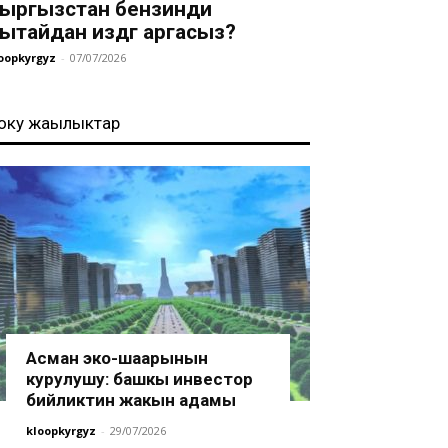
ыргызстан бензинди
ытайдан издөөгө аргасыз?
oopkyrgyz
-
07/07/2026
оңку жаңылыктар
Асман эко-шаарынын
курулушу: башкы инвестор
бийликтин жакын адамы
kloopkyrgyz
-
29/07/2026