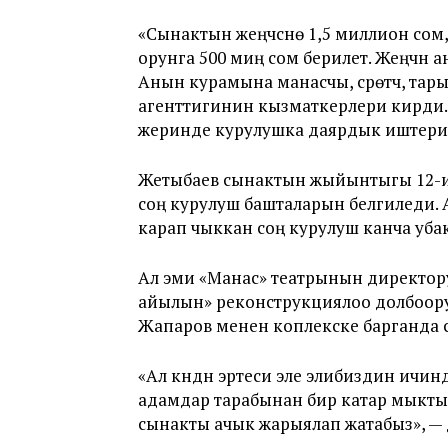
«Сынактын жеңүүчүсүнө 1,5 миллион сом
орунга 500 миң сом берилет. Жеңүүчүнү а
Анын курамына манасчы, сүрөтчү, та
агенттигинин кызматкерлери кирди. С
жеринде курулушка даярдык иштери жү
Жетыбаев сынактын жыйынтыгы 12-и
соң курулуш башталарын белгиледи.
карап чыккан соң курулуш канча убакы
Ал эми «Манас» театрынын директор
айылын» реконструкциялоо долбоор
Жапаров менен коплекске барганда 
«Ал күндүн эртеси эле элибиздин ичин
адамдар тарабынан бир катар мыкты с
сынакты ачык жарыялап жатабыз», —