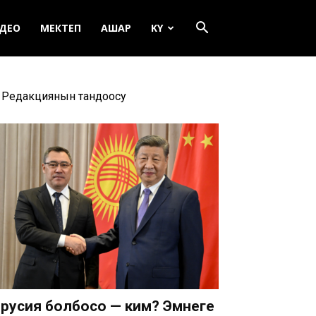
ДЕО
МЕКТЕП
АШАР
KY
Редакциянын тандоосу
русия болбосо — ким? Эмнеге