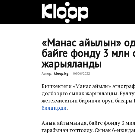
Клооп
кыргызча
«Манас айылын» оң
байге фонду 3 млн 
жарыяланды
|
Автор:
kloop.kg
-
06/06/2022
Кыргызстан
Бишкектеги «Манас айылы» этногра
долбоорго сынак жарыяланды. Бул 
жетекчисинин биринчи орун басары
билдирди
.
жаңылыктары
Анын айтымында, байге фонду 3 милл
тарабынан топтолду. Сынак 6-июндан