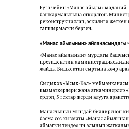
Буга чейин «Манас айылы» маданий
башкармалыгына өткөрүлгөн. Минист
реконструкциялап, эскилиги жеткен к
тапшырмасын берген.
«Манас айылынын» айланасындагы 
«Манас айылынын» мурдагы башчыс
президенттин администрациясынын ж
жайды Бишкектин сыртына көчүрүү ар
Сыдыков «Ысык-Көл» мейманканасын 
кызматкерлери жана аткаминерлер 
сүрдүрүп, 5 гектар жерди алууга арак
Манасчынын мындай билдирүүсүнөн 
басма сөз кызматы «Манас айылынан
аймагын теңдөө үчүн алынып жатканы