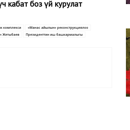
ч кабат боз үй курулат
к комплекси
«Манас айылын» реконструкциялоо
н Жетыбаев
Президенттин иш башкармалыгы