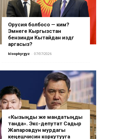
Орусия болбосо — ким?
Эмнеге Кыргызстан
бензинди Кытайдан издөөгө
аргасыз?
kloopkyrgyz
-
07/07/2026
«Кызыңды же мандатыңды
танда». Экс-депутат Садыр
Жапаровдун мурдагы
кеңешчисин коркутууга