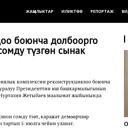
ЖАҢЫЛЫКТАР
ИЛИКТӨӨ
РЕПОРТАЖ
ВИ
доо боюнча долбоорго
сомду түзгөн сынак
фиялык комплексин реконструкциялоо боюнча
тууралуу Президенттин иш башкармалыгынын
 Нуртазин Жетыбаев маалымат жыйынында
ион сомду түзөт, каражат демөөрчүлөр
 тартып 5-июлга чейин уланат.
О