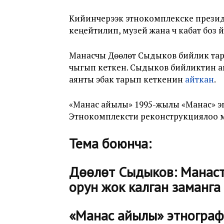
Кийинчерээк этнокомплекске презид
кеңейтилип, музей жана үч кабат боз 
Манасчы Дөөлөт Сыдыков бийлик тар
чыгып кеткен. Сыдыков бийликтин а
аянты эбак тарып кеткенин
айткан
.
«Манас айылы» 1995-жылы «Манас» э
Этнокомплексти реконструкциялоо м
Тема боюнча:
Дөөлөт Сыдыков: Манаст
орун жок калган заманга
«Манас айылы» этнограф