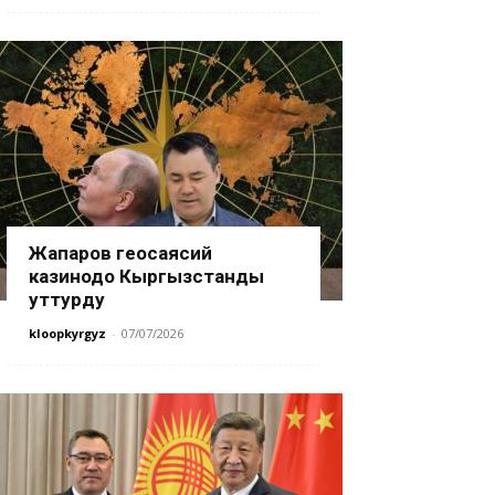
Жапаров геосаясий
казинодо Кыргызстанды
уттурду
kloopkyrgyz
-
07/07/2026