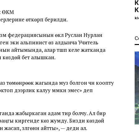
К
К
т: ӨКМ
kl
рлерине өткөрүп берилди.
зм федерациясынын өкүлү Руслан Нурлан
С
ен эки альпинист өз алдынча Учитель
Анын айтымында, алар түшүп келе жатканда
 көздөй бет алышкан.
з төмөнүрөөк жагында муз болгон үчүн коопту
ктоп дээрлик калуу мүмкүн эмес» деп
анда жабыркаган адам тирүү болчу. Ал бир
араңгы киргенде көз жумду. Бизди көздөй
асап, үзүлгөнүн айтты», — деди ал.