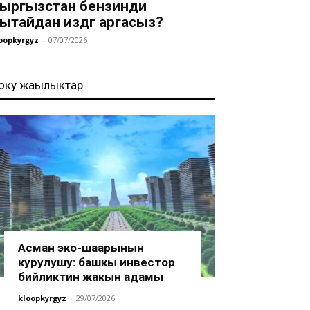
ыргызстан бензинди
ытайдан издөөгө аргасыз?
oopkyrgyz
-
07/07/2026
оңку жаңылыктар
Асман эко-шаарынын
курулушу: башкы инвестор
бийликтин жакын адамы
kloopkyrgyz
-
29/07/2026