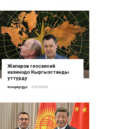
Жапаров геосаясий
казинодо Кыргызстанды
уттурду
kloopkyrgyz
-
07/07/2026