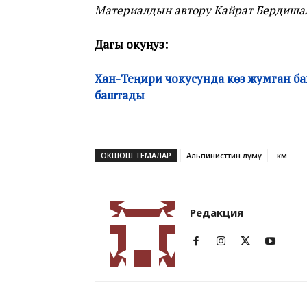
Материалдын автору Кайрат Бердиша
Дагы окуңуз:
Хан-Теңири чокусунда көз жумган б
баштады
ОКШОШ ТЕМАЛАР
Альпинисттин өлүмү
км
Редакция