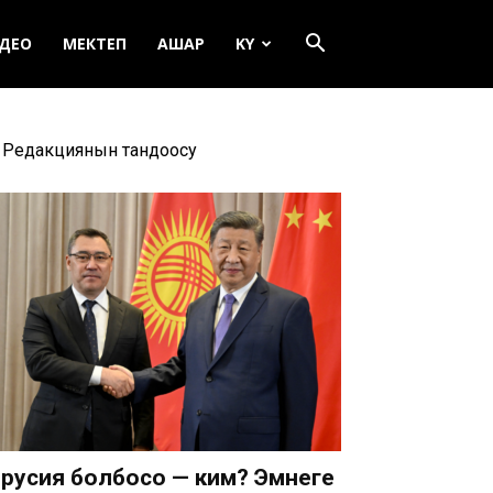
ДЕО
МЕКТЕП
АШАР
KY
Редакциянын тандоосу
русия болбосо — ким? Эмнеге