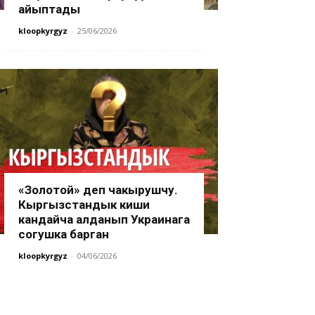
айыптады
kloopkyrgyz
-
25/06/2026
«Золотой» деп чакырушчу.
Кыргызстандык киши
кандайча алданып Украинага
согушка барган
kloopkyrgyz
-
04/06/2026