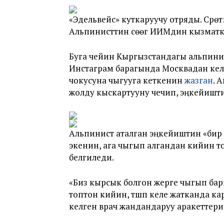
«Эдельвейс» куткаруучу отряды. Сүрө
Альпинисттин сөөгү ИИМдин кызматке
Буга чейин Кыргызстандагы альпини
Инстаграм барагында Москвадан келг
чокусуна чыгууга кеткенин
жазган
. 
жолду кыскартууну чечип, эңкейишти
Альпинист аталган эңкейиштин «бир а
экенин, ага чыгып алгандан кийин то
белгиледи.
«Биз кырсык болгон жерге чыгып барг
топтон кийин, түшүп келе жатканда к
келген врач жандандаруу аракеттерин ж