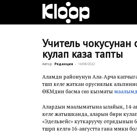
Клооп
кыргызча
Учитель чокусунан 
кулап каза тапты
|
Автор:
Редакция
-
16/08/2022
Аламүдүн районунун Ала-Арча капчы
түшүп келе жаткан орусиялык альпинис
Кыргызстан
ӨКМдин басма сөз кызматы
маалым
Алардын маалыматына ылайык, 14-ав
жаңылыктары
келе жатышканда, аларын бири кулап к
«Эдельвейс» куткаруучу отрядынын 6
түшүрүп келүүгө 16-августта гана мүмкүн бо