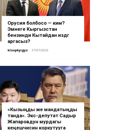
Орусия болбосо — ким?
Эмнеге Кыргызстан
бензинди Кытайдан издөөгө
аргасыз?
kloopkyrgyz
-
07/07/2026
«Кызыңды же мандатыңды
танда». Экс-депутат Садыр
Жапаровдун мурдагы
кеңешчисин коркутууга