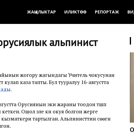
ЖАҢЫЛЫКТАР
ИЛИКТӨӨ
РЕПОРТАЖ
ВИ
орусиялык альпинист
гайынын жогору жагындагы Учитель чокусунан
т кулап каза тапты. Бул тууралуу 16-августта
дады
.
густта Орусиянын эки жараны тоодон түшүп
еткен. Ошол эле күнү окуя болгон жерге
 кызматкери тартылган. Альпинисттин сөөгүн
лгон.
О