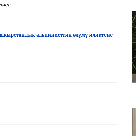
лиев.
ашкырстандык альпинисттин өлүмү иликтене