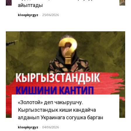
айыптады
kloopkyrgyz
-
25/06/2026
«Золотой» деп чакырушчу.
Кыргызстандык киши кандайча
алданып Украинага согушка барган
kloopkyrgyz
-
04/06/2026