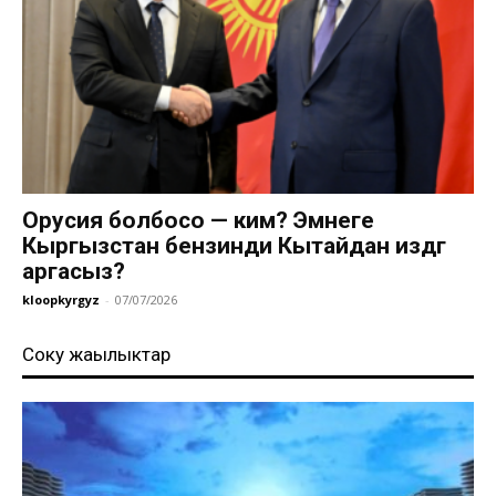
Орусия болбосо — ким? Эмнеге
Кыргызстан бензинди Кытайдан издөөгө
аргасыз?
kloopkyrgyz
-
07/07/2026
Соңку жаңылыктар