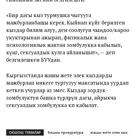
«Бир дагы кыз турмушка чыгууга
мажбурланбашы керек. Кыйнап күйөөгө берилген
кыздар билим алуу, ден соолугун чыңдоо/кароо
укуктарынан ажырап, физикалык жана
психологиялык жактан зомбулукка кабылып,
күңгө, сексуалдык кулга айланышат», — деп
белгилешкен БУУдан.
Кыргызстанда жашы жете элек кыздарды
мажбурлап никеге тургузуу максатында уурдап
кеткен учурлар аз эмес. Кыздар зордук-
зомбулуктун башка түрлөрүнө дагы, айрыкча
сексуалдык зомбулукка көп кабылат.
ОКШОШ ТЕМАЛАР
башкы прокуратура
жашы жете элек кыз