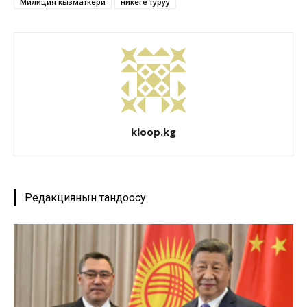
Милиция кызматкери
никеге туруу
kloop.kg
Редакциянын тандоосу