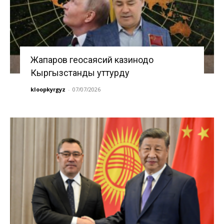
Жапаров геосаясий казинодо
Кыргызстанды уттурду
kloopkyrgyz
-
07/07/2026