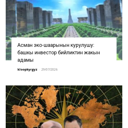
Асман эко-шаарынын курулушу:
башкы инвестор бийликтин жакын
адамы
kloopkyrgyz
-
29/07/2026