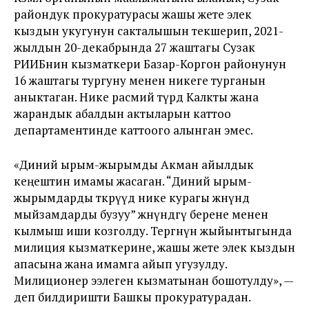
райондук прокуратурасы жашы жете элек
кыздын укугунун сакталышын текшерип, 2021-
жылдын 20-декабрында 27 жаштагы Сузак
РИИБнин кызматкери Базар-Коргон районунун
16 жаштагы тургуну менен никеге турганын
аныктаган. Нике расмий түрдө Калкты жана
жарандык абалдын актыларын каттоо
департаментинде каттоого алынган эмес.
«Диний ырым-жырымды Акман айылдык
кеңештин имамы жасаган. “Диний ырым-
жырымдарды өткөрүүдө нике курагы жөнүндө
мыйзамдарды бузуу” жөнүндөгү берене менен
кылмыш иши козголду. Тергөөнүн жыйынтыгында
милиция кызматкерине, жашы жете элек кыздын
апасына жана имамга айып угузулду.
Милиционер ээлеген кызматынан бошотулду», —
деп билдиришти Башкы прокуратурадан.