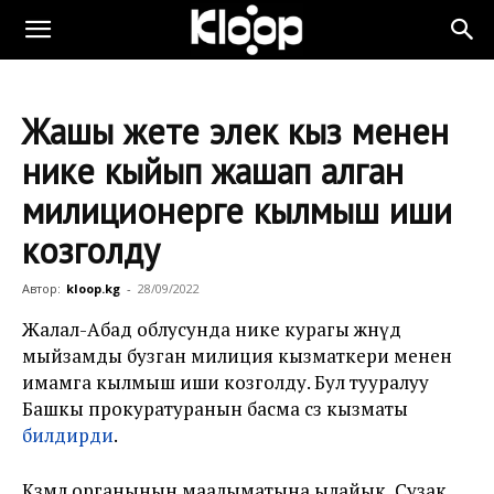
Жашы жете элек кыз менен
нике кыйып жашап алган
милиционерге кылмыш иши
козголду
Автор:
kloop.kg
-
28/09/2022
Жалал-Абад облусунда нике курагы жөнүдө
мыйзамды бузган милиция кызматкери менен
имамга кылмыш иши козголду. Бул тууралуу
Башкы прокуратуранын басма сөз кызматы
билдирди
.
Көзөмөл органынын маалыматына ылайык, Сузак