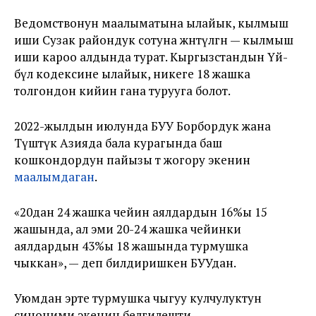
Ведомствонун маалыматына ылайык, кылмыш
иши Сузак райондук сотуна жөнөтүлгөн — кылмыш
иши кароо алдында турат. Кыргызстандын Үй-
бүлө кодексине ылайык, никеге 18 жашка
толгондон кийин гана турууга болот.
2022-жылдын июлунда БУУ Борбордук жана
Түштүк Азияда бала курагында баш
кошкондордун пайызы өтө жогору экенин
маалымдаган
.
«20дан 24 жашка чейин аялдардын 16%ы 15
жашында, ал эми 20-24 жашка чейинки
аялдардын 43%ы 18 жашында турмушка
чыккан», — деп билдиришкен БУУдан.
Уюмдан эрте турмушка чыгуу кулчулуктун
синоними экенин белгилешти.