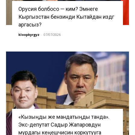
Орусия болбосо — ким? Эмнеге
Кыргызстан бензинди Кытайдан издөөгө
аргасыз?
kloopkyrgyz
-
07/07/2026
«Кызыңды же мандатыңды танда».
Экс-депутат Садыр Жапаровдун
мурдагы кеңешчисин коркутууга