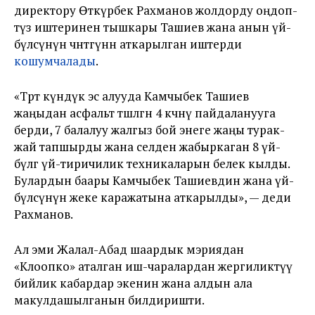
директору Өткүрбек Рахманов жолдорду оңдоп-
түзөө иштеринен тышкары Ташиев жана анын үй-
бүлөсүнүн чөнтөгүнөн аткарылган иштерди
кошумчалады
.
«Төрт күндүк эс алууда Камчыбек Ташиев
жаңыдан асфальт төшөлгөн 4 көчөнү пайдаланууга
берди, 7 балалуу жалгыз бой энеге жаңы турак-
жай тапшырды жана селден жабыркаган 8 үй-
бүлөгө үй-тиричилик техникаларын белек кылды.
Булардын баары Камчыбек Ташиевдин жана үй-
бүлөсүнүн жеке каражатына аткарылды», — деди
Рахманов.
Ал эми Жалал-Абад шаардык мэриядан
«Клоопко» аталган иш-чаралардан жергиликтүү
бийлик кабардар экенин жана алдын ала
макулдашылганын билдиришти.