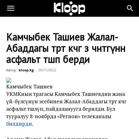
Камчыбек Ташиев Жалал-
Абаддагы төрт көчөгө өз чөнтөгүнөн
асфальт төшөп берди
Автор:
kloop.kg
-
09/11/2022
Камчыбек Ташиев
УКМКнын төрагасы Камчыбек Ташиевдин жана
үй-бүлөсүнүн эсебинен Жалал-Абаддагы төрт көчөгө
асфальт төшөлүп, пайдаланууга берилди. Бул
тууралуу 8-ноябрда «Регион» телеканалы
билдирди
.