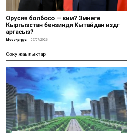
Орусия болбосо — ким? Эмнеге
Кыргызстан бензинди Кытайдан издөөгө
аргасыз?
kloopkyrgyz
-
07/07/2026
Соңку жаңылыктар