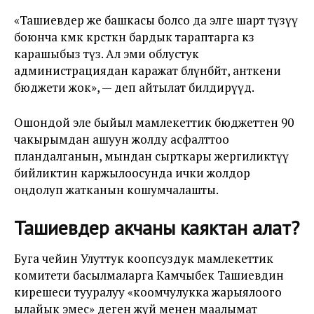
«Ташиевдер же башкасы болсо да элге шарт түзүү
боюнча көмөк көрсөткөн бардык тараптарга көз
карашыбыз түз. Ал эми облустук
администрациядан каражат бөлүнбөйт, анткени
бюджети жок», — деп айтылат билдирүүдө.
Ошондой эле быйыл мамлекеттик бюджеттен 90
чакырымдан ашуун жолду асфалттоо
пландалганын, мындан сырткары жергиликтүү
бийликтин каржылоосунда ички жолдор
оңдолуп жатканын кошумчалашты.
Ташиевдер акчаны каяктан алат?
Буга чейин Улуттук коопсуздук мамлекеттик
комитети басылмаларга Камчыбек Ташиевдин
кирешеси тууралуу «коомчулукка жарыялоого
ылайык эмес» деген жүйөө менен маалымат