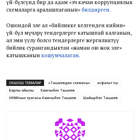
үй-бүлөсүндө бир да адам «эч качан коррупциялык
схемаларга аралашпаганын»
билдирген.
Ошондой эле ал «бийликке келгенден кийин»
үй-бүлө мүчөлөрү тендерлерге катышпай калганын,
ал эми уулу болсо тендерлерге жергиликтүү
бийлик сурангандыктан «жаман ою жок эле»
катышканын
кошумчалаган.
ОКШОШ ТЕМАЛАР
«Ташиевдин схемасы»
асфальт төшөө
Барпы айылы
Камчыбек Ташиев
УКМКнын төрагасы Камчыбек Ташиев
Шайырбек Ташиев