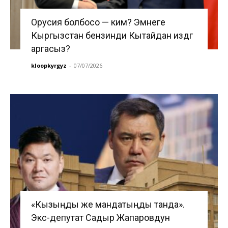
Орусия болбосо — ким? Эмнеге
Кыргызстан бензинди Кытайдан издөөгө
аргасыз?
kloopkyrgyz
-
07/07/2026
«Кызыңды же мандатыңды танда».
Экс-депутат Садыр Жапаровдун