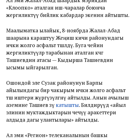
Ал эми Жалал-Абад шаардык мэриядан
«Клоопко» аталган иш-чаралар боюнча
жергиликтүү бийлик кабардар экенин айтышты.
Маалыматка ылайык, 8-ноябрда Жалал-Абад
шаарына караштуу Жеңиш кичи районундагы
ички жолго асфальт төшөлдү. Буга чейин
жергиликтүүлөр тарабынан аталган көчөгө
Ташиевдин атасы — Кыдырша Ташиевдин
ысымы ыйгарылган.
Ошондой эле Сузак районунун Барпы
айылындагы бир чакырым ички жолго асфальт
төшөө иштери жүргүзүлгөнү айтылды. Анын ачылыш
аземине Ташиев өзү
катышты
. Билдирүүдө «айыл
элинин муктаждыктарын чечүү аракеттери
алдыда дагы улантылары» айтылды.
Ал эми «Регион» телеканалынын башкы