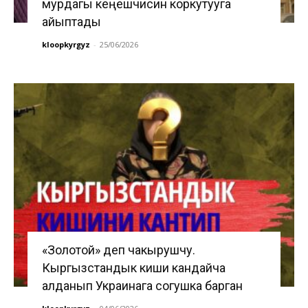
мурдагы кеңешчисин коркутууга
айыптады
kloopkyrgyz
-
25/06/2026
«Золотой» деп чакырушчу.
Кыргызстандык киши кандайча
алданып Украинага согушка барган