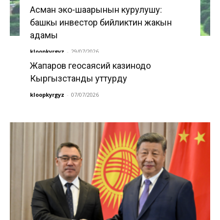
Асман эко-шаарынын курулушу:
башкы инвестор бийликтин жакын
адамы
kloopkyrgyz
-
29/07/2026
Жапаров геосаясий казинодо
Кыргызстанды уттурду
kloopkyrgyz
-
07/07/2026