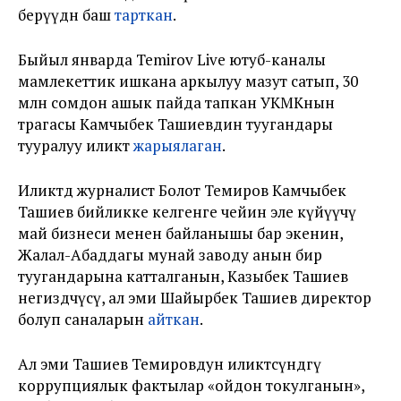
берүүдөн баш
тарткан
.
Быйыл январда Temirov Live ютуб-каналы
мамлекеттик ишкана аркылуу мазут сатып, 30
млн сомдон ашык пайда тапкан УКМКнын
төрагасы Камчыбек Ташиевдин туугандары
тууралуу иликтөө
жарыялаган
.
Иликтөөдө журналист Болот Темиров Камчыбек
Ташиев бийликке келгенге чейин эле күйүүчү
май бизнеси менен байланышы бар экенин,
Жалал-Абаддагы мунай заводу анын бир
туугандарына катталганын, Казыбек Ташиев
негиздөөчүсү, ал эми Шайырбек Ташиев директор
болуп саналарын
айткан
.
Ал эми Ташиев Темировдун иликтөөсүндөгү
коррупциялык фактылар «ойдон токулганын»,