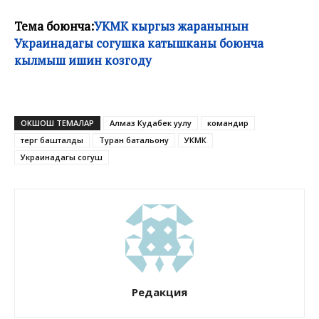
Тема боюнча:
УКМК кыргыз жаранынын
Украинадагы согушка катышканы боюнча
кылмыш ишин козгоду
ОКШОШ ТЕМАЛАР
Алмаз Кудабек уулу
командир
тергөө башталды
Туран батальону
УКМК
Украинадагы согуш
Редакция