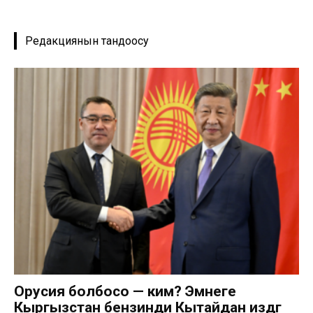
Редакциянын тандоосу
Орусия болбосо — ким? Эмнеге
Кыргызстан бензинди Кытайдан издөөгө