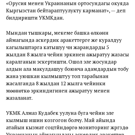
«Орусия менен Украинанын ортосундагы окуяда
Кыргызстан бейтараптуулукту карманат», — деп
билдиришти УКМКдан.
Мындан тышкары, мекеме башка өлкөнүн
аймагында аскердик аракеттерге же куралдуу
кагылыштарга катышуу үчүн жарандарды 5
жылдан 8 жылга чейин эркинен ажыратуу жазасы
каралганын эскертишти. Ошол эле жосундар
алдын ала макулдашуу боюнча адамдардын тобу
жана уюшкан кылмыштуу топ тарабынан
жасалганда 8 жылдан 12 жылга чейинки
мөөнөткө эркиндигинен ажыратуу менен
жазаланат.
УКМК Алмаз Кудабек уулуна буга чейин эле
кылмыш ишин козгогон болчу. Май айында
атайын кызмат соцтүйүндөргө мониторинг жүргүзүүдө
Украинанын аймагындагы аскердик аракеттер