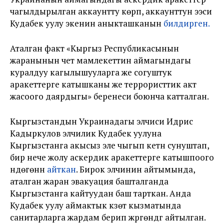
чагылдырылган аккаунтту көрүп, аккаунттун ээси
Кудабек уулу экенин аныкташканын
билдирген.
Аталган факт «Кыргыз Республикасынын
жаранынын чет мамлекеттин аймагындагы
куралдуу кагылышууларга же согуштук
аракеттерге катышканы же террористтик акт
жасоого даярдыгы» беренеси боюнча катталган.
Кыргызстандын Украинадагы элчиси Идрис
Кадыркулов элчилик Кудабек уулуна
Кыргызстанга акысыз эле чыгып кетүүнү сунуштап,
бир нече жолу аскердик аракеттерге катышпоого
үндөгөнүн
айткан
. Бирок элчинин айтымында,
аталган жаран эвакуация башталганда
Кыргызстанга кайтуудан баш тарткан. Анда
Кудабек уулу аймактык күзөт кызматында
санитарларга жардам берип жүргөндүгү айтылган.