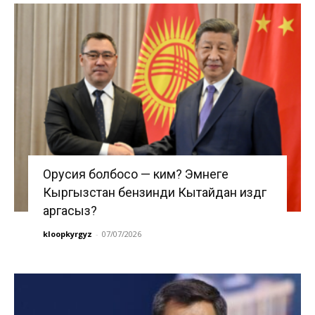
Орусия болбосо — ким? Эмнеге
Кыргызстан бензинди Кытайдан издөөгө
аргасыз?
kloopkyrgyz
-
07/07/2026