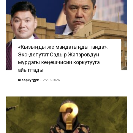
«Кызыңды же мандатыңды танда».
Экс-депутат Садыр Жапаровдун
мурдагы кеңешчисин коркутууга
айыптады
kloopkyrgyz
-
25/06/2026