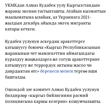
УКМКдан Алмаз Кудабек уулу Кыргызстандын
жараны экенин тастыкташты. Атайын кызматтын
маалыматына ылайык, ал Украинага 2021-
жылдын декабрь айында эмгек мигранты
катары кеткен.
Кудабек уулунун аскердик аракеттерге
катышуусу боюнча «Кыргыз Республикасынын
жаранынын чет мамлекеттин аймагындагы
куралдуу жаңжалдарга же согуш аракеттерине
катышуусу же террордук актыны жасоо үчүн
даярдыктан өтүүсү»
беренеси менен
тергөө иши
башталды.
Ошондой эле комитет Алмаз Кудабек уулунун
билдирүүлөрү «кыргыз бийлигинин расмий
позициясына каршы келерин» кошумчалашты.