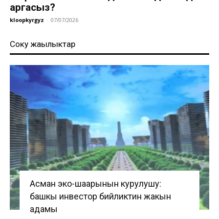
аргасыз?
kloopkyrgyz
-
07/07/2026
Соңку жаңылыктар
Асман эко-шаарынын курулушу:
башкы инвестор бийликтин жакын
адамы