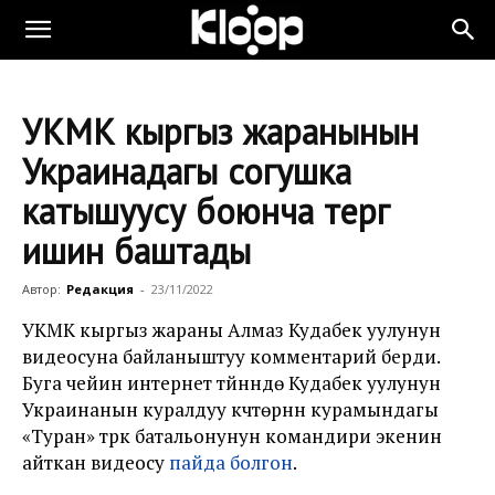
УКМК кыргыз жаранынын
Украинадагы согушка
катышуусу боюнча тергөө
ишин баштады
Автор:
Редакция
-
23/11/2022
УКМК кыргыз жараны Алмаз Кудабек уулунун
видеосуна байланыштуу комментарий берди.
Буга чейин интернет түйүнүндө Кудабек уулунун
Украинанын куралдуу күчтөрүнүн курамындагы
«Туран» түрк батальонунун командири экенин
айткан видеосу
пайда болгон
.