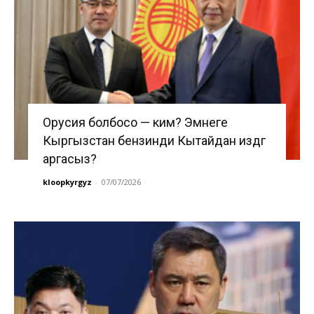
Орусия болбосо — ким? Эмнеге
Кыргызстан бензинди Кытайдан издөөгө
аргасыз?
kloopkyrgyz
-
07/07/2026