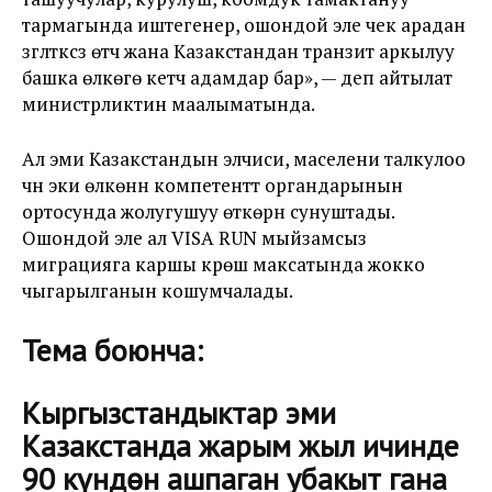
тармагында иштегенер, ошондой эле чек арадан
үзгүлтүксүз өтүүчү жана Казакстандан транзит аркылуу
башка өлкөгө кетүүчү адамдар бар», — деп айтылат
министрликтин маалыматында.
Ал эми Казакстандын элчиси, маселени талкулоо
үчүн эки өлкөнүн компетенттүү органдарынын
ортосунда жолугушуу өткөрүүнү сунуштады.
Ошондой эле ал VISA RUN мыйзамсыз
миграцияга каршы күрөшүү максатында жокко
чыгарылганын кошумчалады.
Тема боюнча:
Кыргызстандыктар эми
Казакстанда жарым жыл ичинде
90 күндөн ашпаган убакыт гана