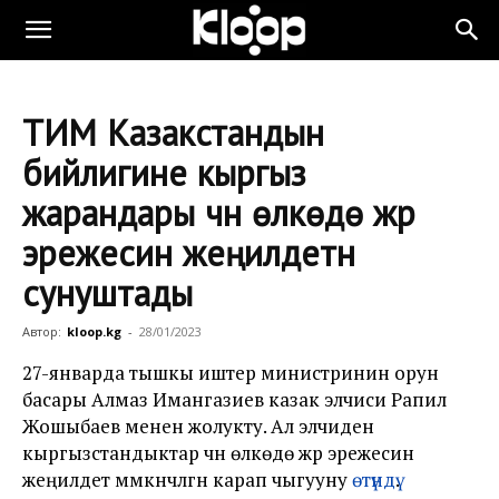
ТИМ Казакстандын
бийлигине кыргыз
жарандары үчүн өлкөдө жүрүү
эрежесин жеңилдетүүнү
сунуштады
Автор:
kloop.kg
-
28/01/2023
27-январда тышкы иштер министринин орун
басары Алмаз Имангазиев казак элчиси Рапил
Жошыбаев менен жолукту. Ал элчиден
кыргызстандыктар үчүн өлкөдө жүрүү эрежесин
жеңилдетүү мүмкүнчүлүгүн карап чыгууну
өтүндү
.