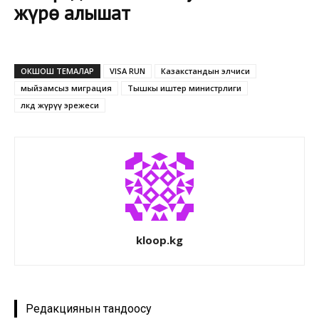
жүрө алышат
ОКШОШ ТЕМАЛАР
VISA RUN
Казакстандын элчиси
мыйзамсыз миграция
Тышкы иштер министрлиги
өлкөдө жүрүү эрежеси
kloop.kg
Редакциянын тандоосу