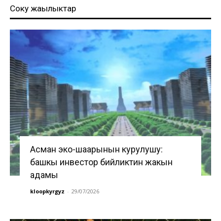
Соңку жаңылыктар
Асман эко-шаарынын курулушу:
башкы инвестор бийликтин жакын
адамы
kloopkyrgyz
-
29/07/2026