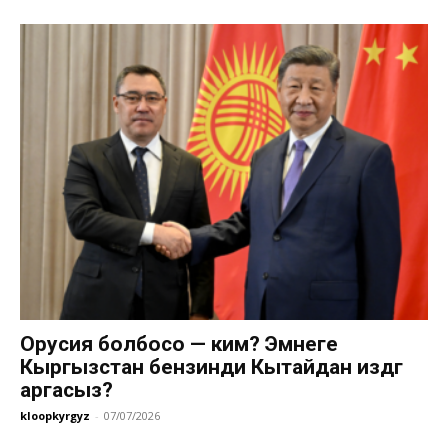
Орусия болбосо — ким? Эмнеге
Кыргызстан бензинди Кытайдан издөөгө
аргасыз?
kloopkyrgyz
-
07/07/2026