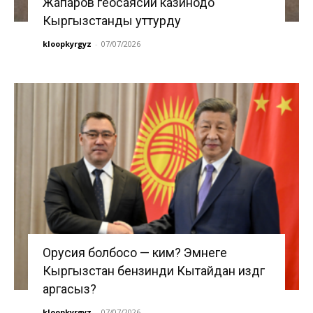
Жапаров геосаясий казинодо
Кыргызстанды уттурду
kloopkyrgyz
-
07/07/2026
Орусия болбосо — ким? Эмнеге
Кыргызстан бензинди Кытайдан издөөгө
аргасыз?
kloopkyrgyz
-
07/07/2026