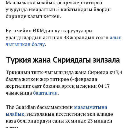
Маалыматка ылайык, өспүрүм жер титирөө
учурунда имараттын 5-кабатындагы үйлөрдүн
биринде калып кеткен.
Буга чейин ӨКМдин куткаруучулары
урандылардын астынан 48 жарандын сөөгүн
алып
чыгышкан болчу
.
Түркия жана Сириядагы зилзала
Түркиянын түштүк-чыгышында жана Сирияда күчү 7,4
баллга жеткен жер титирөө 6-февралда
жергиликтүү саат боюнча эртең мененки 04:17
чамасында
башталган
.
The Guardian басылмасынын
маалыматына
ылайык
, зилзаланын кесепетинен эки өлкөдө
каза болгондордун саны кеминде 23 миңден
ашты.