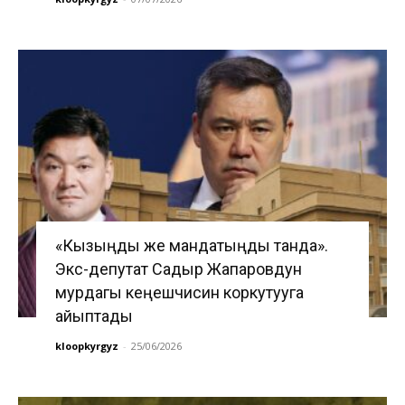
«Кызыңды же мандатыңды танда».
Экс-депутат Садыр Жапаровдун
мурдагы кеңешчисин коркутууга
айыптады
kloopkyrgyz
-
25/06/2026