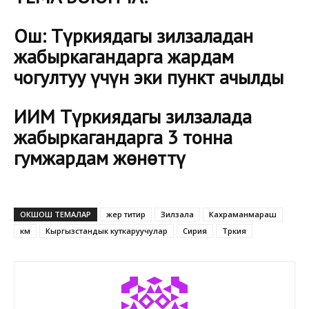
Ош: Түркиядагы зилзаладан
жабыркагандарга жардам
чогултуу үчүн эки пункт ачылды
ИИМ Түркиядагы зилзалада
жабыркагандарга 3 тонна
гумжардам жөнөттү
ОКШОШ ТЕМАЛАР
жер титир
Зилзала
Кахраманмараш
км
Кыргызстандык куткаруучулар
Сирия
Түркия