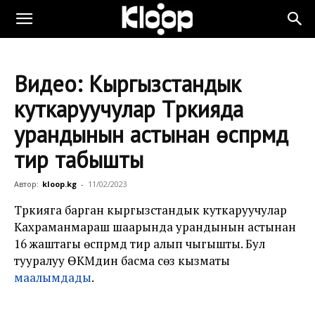
Видео: Кыргызстандык
куткаруучулар Түркияда
урандынын астынан өспүрүмдү
тирүү табышты
Автор:
kloop.kg
-
11/02/2023
Түркияга барган кыргызстандык куткаруучулар
Кахраманмараш шаарында урандынын астынан
16 жаштагы өспүрүмдү тирүү алып чыгышты. Бул
тууралуу ӨКМдин басма сөз кызматы
маалымдады
.