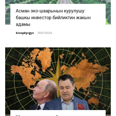
Асман эко-шаарынын курулушу:
башкы инвестор бийликтин жакын
адамы
kloopkyrgyz
-
29/07/2026