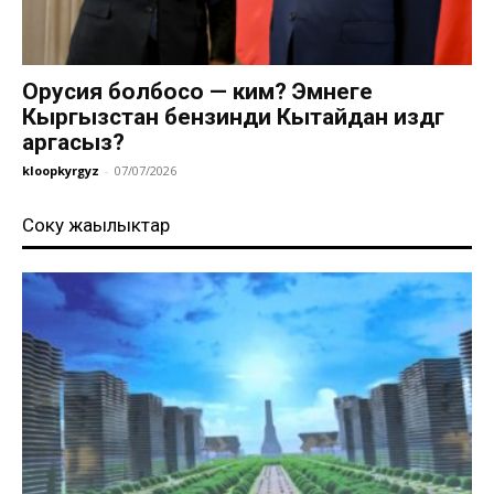
Орусия болбосо — ким? Эмнеге
Кыргызстан бензинди Кытайдан издөөгө
аргасыз?
kloopkyrgyz
-
07/07/2026
Соңку жаңылыктар