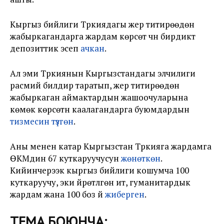
Кыргыз бийлиги Түркиядагы жер титирөөдөн
жабыркагандарга жардам көрсөтүү үчүн бирдиктүү
депозиттик эсеп
ачкан
.
Ал эми Түркиянын Кыргызстандагы элчилиги
расмий билдирүү таратып, жер титирөөдөн
жабыркаган аймактардын жашоочуларына
көмөк көрсөтүүнү каалагандарга буюмдардын
тизмесин түзгөн
.
Аны менен катар Кыргызстан Түркияга жардамга
ӨКМдин 67 куткаруучусун
жөнөткөн
.
Кийинчерээк кыргыз бийлиги кошумча 100
куткаруучу, эки үйрөтүлгөн ит, гуманитардык
жардам жана 100 боз үй
жиберген
.
ТЕМА БОЮНЧА: