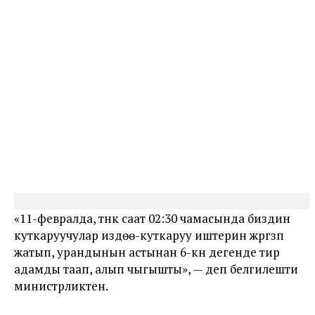
«11-февралда, түнкү саат 02:30 чамасында биздин
куткаруучулар издөө-куткаруу иштерин жүргүзүп
жатып, урандынын астынан 6-күнү дегенде тирүү
адамды таап, алып чыгышты», — деп белгилешти
министрликтен.