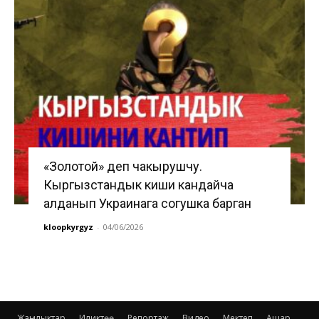
«Золотой» деп чакырушчу.
Кыргызстандык киши кандайча
алданып Украинага согушка барган
kloopkyrgyz
-
04/06/2026
Жаңылыктар
Иликтөө
Репортаж
Видео
Мектеп
Ашар