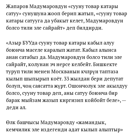
Жапаров Мадумаровдун «сууну товар катары
сатуу» сунушуна жооп берип жатып, «сууну товар
катары сатууга да убакыт келет, Мадумаровдун
болсо тили эле сайрайт» деп билдирди.
«Азыр БУУда сууну товар катары кабыл алуу
боюнча маселе каралып жатат. Кабыл алынса
анан сатабыз да. Мадумаровдун болсо тили эле
сайрайт, колунан эч нерсе келбейт. Бишкекте
туруп тили менен Москванын көчөлөрүн таптаза
кылып шыпырып коёт. 33 жылдан бери депутат
болуп, чоң саясатта жүрөт. Ошончолук эле акылдуу
болсо, сууну товар деп, аны сатуу боюнча бир
барак мыйзам жазып киргизип койбойт беле», —
деди ал.
Өлкө башчысы Мадумаровду «жамандык,
кемчилик эле издегенди адат кылып алыптыр»