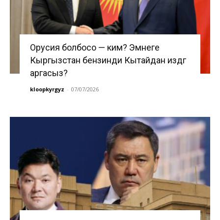
Орусия болбосо — ким? Эмнеге
Кыргызстан бензинди Кытайдан издөөгө
аргасыз?
kloopkyrgyz
-
07/07/2026