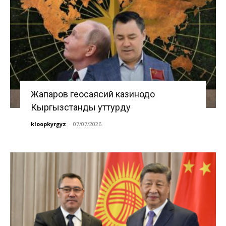
Жапаров геосаясий казинодо
Кыргызстанды уттурду
kloopkyrgyz
-
07/07/2026