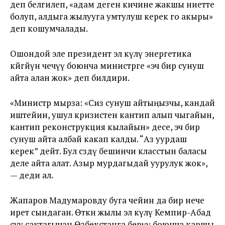
деп белгилеп, «адам деген кичине жакшы ниетте
болуп, алдыга жылууга умтулуш керек го акыры»
деп кошумчалады.
Ошондой эле президент эл өкүлү энергетика
көйгөйүн чечүү боюнча министрге «эч бир сунуш
айта алан жок» деп билдири.
«Министр мырза: «Сиз сунуш айтыңызчы, кандай
иштейин, ушул кризистен кантип алып чыгайын,
кантип реконструкция кылайын» десе, эч бир
сунуш айта албай какап калды. “Аз уурдаш
керек” дейт. Бул сөздү бешинчи класстын баласы
деле айта алат. Азыр мурдагыдай уурулук жок»,
— деди ал.
Жапаров Мадумаровду буга чейин да бир нече
ирет сындаган. Өткөн жылы эл өкүлү Кемпир-Абад
суу сактагычан Өзбекстанга берүү боюнча каршы