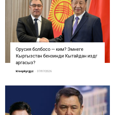
Орусия болбосо — ким? Эмнеге
Кыргызстан бензинди Кытайдан издөөгө
аргасыз?
kloopkyrgyz
-
07/07/2026