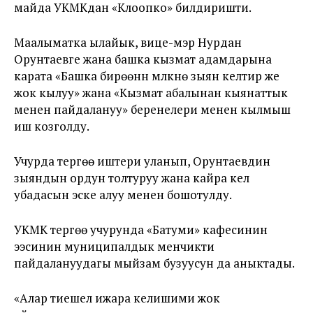
майда УКМКдан «Клоопко» билдиришти.
Маалыматка ылайык, вице-мэр Нурдан
Орунтаевге жана башка кызмат адамдарына
карата «Башка бирөөнүн мүлкүнө зыян келтирүү же
жок кылуу» жана «Кызмат абалынан кыянаттык
менен пайдалануу» беренелери менен кылмыш
иш козголду.
Учурда тергөө иштери уланып, Орунтаевдин
зыяндын ордун толтуруу жана кайра келүү
убадасын эске алуу менен бошотулду.
УКМК тергөө учурунда «Батуми» кафесинин
ээсинин муниципалдык менчикти
пайдалануудагы мыйзам бузуусун да аныктады.
«Алар тиешелүү ижара келишими жок