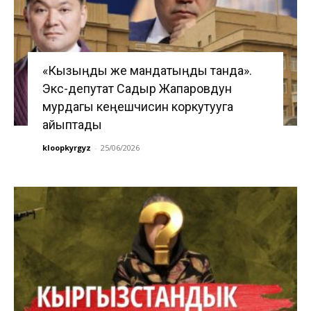
«Кызыңды же мандатыңды танда».
Экс-депутат Садыр Жапаровдун
мурдагы кеңешчисин коркутууга
айыптады
kloopkyrgyz
-
25/06/2026