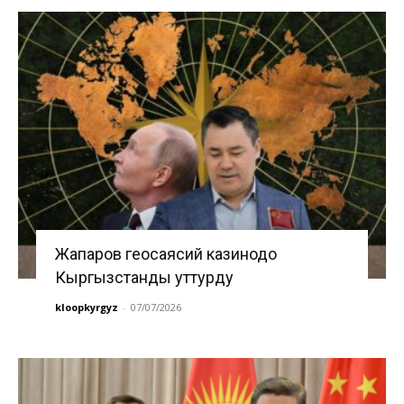
Жапаров геосаясий казинодо
Кыргызстанды уттурду
kloopkyrgyz
-
07/07/2026