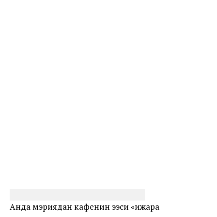
Анда мэриядан кафенин ээси «ижара