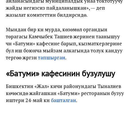
айланасындагы муниципалдык унаа токтотуучу
жайды негизсиз пайдаланышкан», — деп
жазылат комитеттин билдирүүсүндө.
Мындан бир күн мурда, көзөмөл органдын
төрагасы Камчыбек Ташиев жеринен таанышуу
үчүн «Батуми» кафесине барып, кызматкерлерине
бул иш боюнча мыйзам алкагында толук кандуу
тергөө жүргүзүүнү
тапшырган
.
«Батуми» кафесинин бузулушу
Бишкектин «Жал» кичи районундагы Тыналиев
көчөсүндө жайгашкан «Батуми» ресторанын бузуу
иштери 24-май күнү
башталган
.