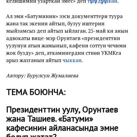
келишимин узарткан эмес» деп
түшүндүрүшкөн
.
Ал эми «Батуминин» ээси документтери туура
жана так экенин айтып, бузуу иштерин
мыйзамсыз деп айтып ыйлаган. 25-май күнү анын
адвокаты вице-мэр Орунтаев «президенттин
уулунун атын жамынып, кафени соттун чечими
жок бузду» деп, аткаминердин үстүнөн УКМКга
арыз жазганын айтып
чыккан
.
Автору: Бурулсун Жумалиева
ТЕМА БОЮНЧА:
Президенттин уулу, Орунтаев
жана Ташиев. «Батуми»
кафесинин айланасында эмне
болуп жатат?