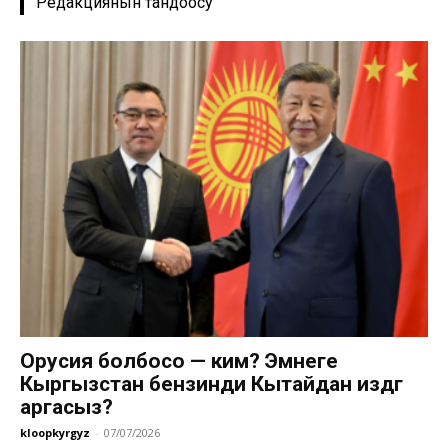
Редакциянын тандоосу
Орусия болбосо — ким? Эмнеге
Кыргызстан бензинди Кытайдан издөөгө
аргасыз?
kloopkyrgyz
-
07/07/2026