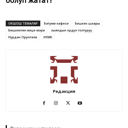
ОКШОШ ТЕМАЛАР
Батуми кафеси
Бишкек шаары
Бишкектин вице-мэри
зыяндын ордун толтуруу
Нурдан Орунтаев
УКМК
Редакция