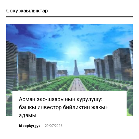
Соңку жаңылыктар
Асман эко-шаарынын курулушу:
башкы инвестор бийликтин жакын
адамы
kloopkyrgyz
-
29/07/2026