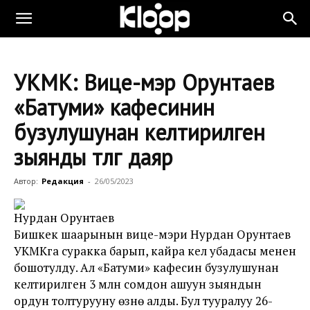
УКМК: Вице-мэр Орунтаев
«Батуми» кафесинин
бузулушунан келтирилген
зыянды төлөөгө даяр
Автор:
Редакция
-
26/05/2023
Нурдан Орунтаев
Бишкек шаарынын вице-мэри Нурдан Орунтаев
УКМКга суракка барып, кайра келүү убадасы менен
бошотулду. Ал «Батуми» кафесин бузулушунан
келтирилген 3 млн сомдон ашуун зыяндын
ордун толтурууну өзүнө алды. Бул тууралуу 26-