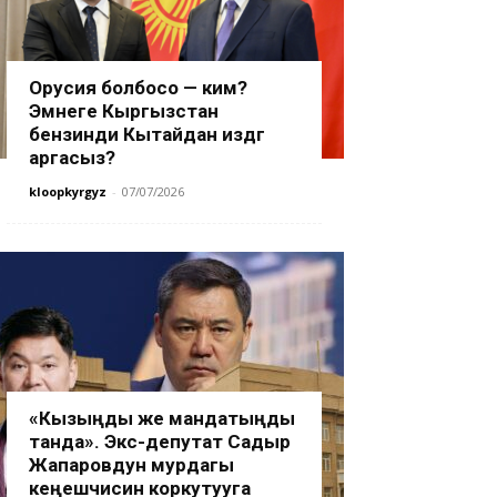
Орусия болбосо — ким?
Эмнеге Кыргызстан
бензинди Кытайдан издөөгө
аргасыз?
kloopkyrgyz
-
07/07/2026
«Кызыңды же мандатыңды
танда». Экс-депутат Садыр
Жапаровдун мурдагы
кеңешчисин коркутууга