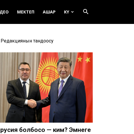
ДЕО
МЕКТЕП
АШАР
KY
Редакциянын тандоосу
русия болбосо — ким? Эмнеге