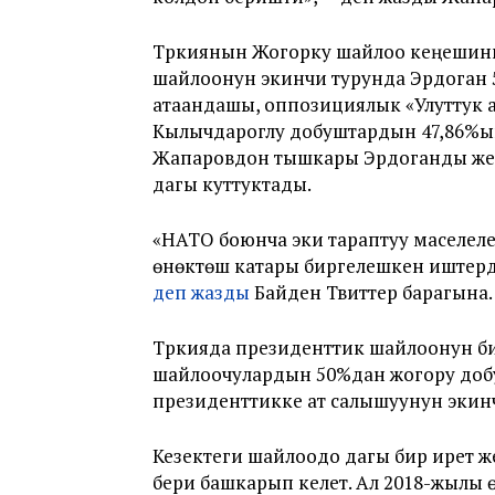
Түркиянын Жогорку шайлоо кеңешин
шайлоонун экинчи турунда Эрдоган 5
атаандашы, оппозициялык «Улуттук 
Кылычдароглу добуштардын 47,86%ын
Жапаровдон тышкары Эрдоганды же
дагы куттуктады.
«НАТО боюнча эки тараптуу маселеле
өнөктөш катары биргелешкен иштерд
деп жазды
Байден Твиттер барагына.
Түркияда президенттик шайлоонун б
шайлоочулардын 50%дан жогору добу
президенттикке ат салышуунун экинч
Кезектеги шайлоодо дагы бир ирет ж
бери башкарып келет. Ал 2018-жылы 