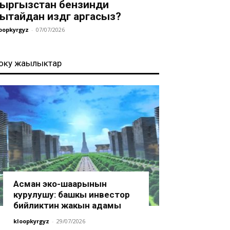
ыргызстан бензинди
ытайдан издөөгө аргасыз?
oopkyrgyz
-
07/07/2026
оңку жаңылыктар
Асман эко-шаарынын
курулушу: башкы инвестор
бийликтин жакын адамы
kloopkyrgyz
-
29/07/2026