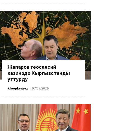
Жапаров геосаясий
казинодо Кыргызстанды
уттурду
kloopkyrgyz
-
07/07/2026