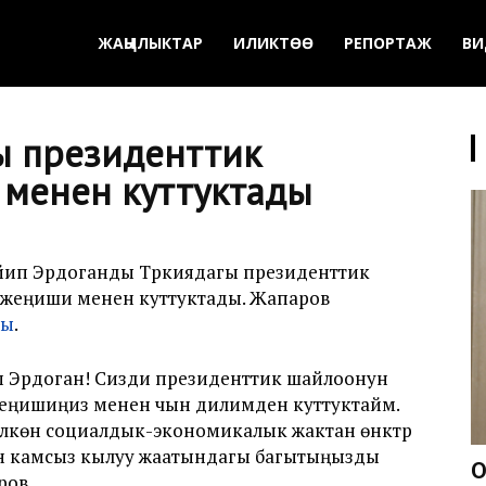
ЖАҢЫЛЫКТАР
ИЛИКТӨӨ
РЕПОРТАЖ
ВИ
ы президенттик
 менен куттуктады
йип Эрдоганды Түркиядагы президенттик
жеңиши менен куттуктады. Жапаров
ды
.
п Эрдоган! Сизди президенттик шайлоонун
жеңишиңиз менен чын дилимден куттуктайм.
лкөнү социалдык-экономикалык жактан өнүктүрүү
н камсыз кылуу жаатындагы багытыңызды
О
ров.