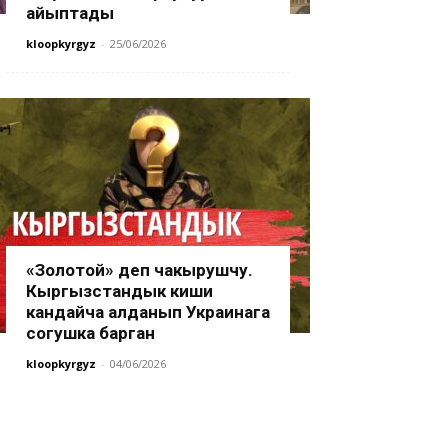
айыптады
kloopkyrgyz
-
25/06/2026
«Золотой» деп чакырушчу.
Кыргызстандык киши
кандайча алданып Украинага
согушка барган
kloopkyrgyz
-
04/06/2026