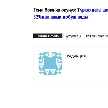
Тема боюнча окуңуз:
Түркиядагы ша
52%дан ашык добуш алды
ОКШОШ ТЕМАЛАР
куттуктады
Режеп Тайип Э
Редакция