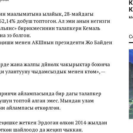
К
К
ин маалыматына ылайык, 28-майдагы
kl
2,14% добуш топтогон. Ал эми анын негизги
альянс» бирикмесинин талапкери Кемаль
а ээ болгон.
С
ңиши менен АКШнын президенти Жо Байден
рде жана жалпы дүйнөлүк чакырыктар боюнча
и улантууну чыдамсыздык менен күтөм», —
иринчи айлампасында бир дагы талапкер
шун топтой алган эмес. Мындан улам
и айлампасы өткөрүлгөн.
еңишке жеткен Эрдоган өлкөнү 2014-жылдан
өткөн шайлоодо да жеңип чыккан.