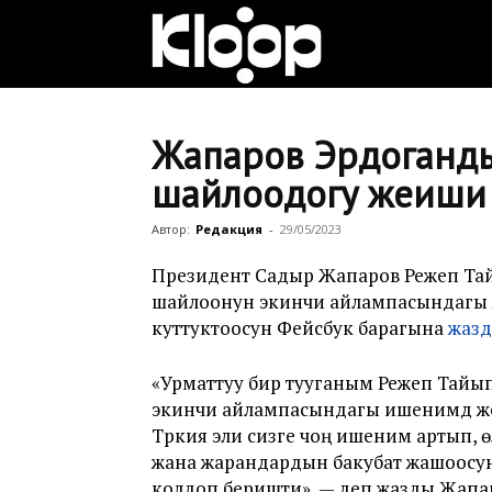
Клооп
кыргызча
Жапаров Эрдоганд
шайлоодогу жеңиши
|
Автор:
Редакция
-
29/05/2023
Президент Садыр Жапаров Режеп Та
шайлоонун экинчи айлампасындагы 
Кыргызстан
куттуктоосун Фейсбук барагына
жаз
«Урматтуу бир тууганым Режеп Тайы
жаңылыктары
экинчи айлампасындагы ишенимдүү 
Түркия эли сизге чоң ишеним артып, ө
жана жарандардын бакубат жашоосу
колдоп беришти», — деп жазды Жапа