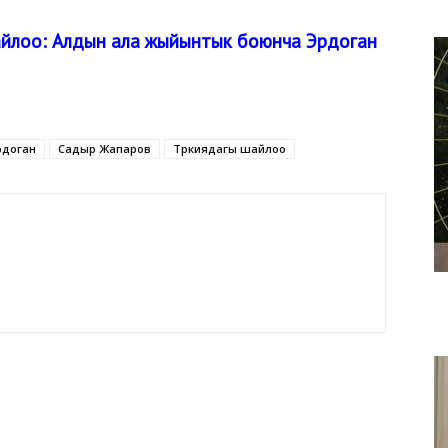
йлоо: Алдын ала жыйынтык боюнча Эрдоган
рдоган
Садыр Жапаров
Түркиядагы шайлоо