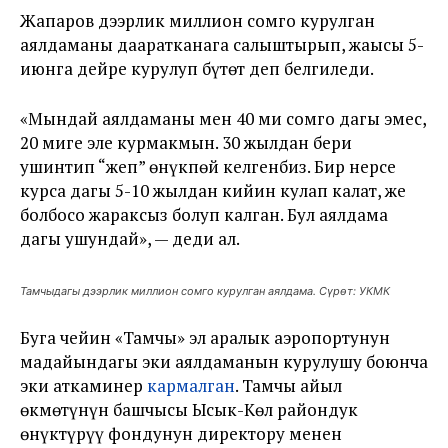
Жапаров дээрлик миллион сомго курулган
аялдаманы дааратканага салыштырып, жаңысы 5-
июнга дейре курулуп бүтөт деп белгиледи.
«Мындай аялдаманы мен 40 ми
ң сомго дагы эмес,
20
ми
ңге эле курмакмын.
30 жылдан бери
ушинтип “жеп” өнүкпөй келгенбиз. Бир нерсе
курса дагы 5-10 жылдан кийин кулап калат, же
болбосо жараксыз болуп калган. Бул аялдама
дагы ушундай», — деди ал.
Тамчыдагы дээрлик миллион сомго курулган аялдама. Сүрөт: УКМК
Буга чейин «Тамчы» эл аралык аэропортунун
маңдайындагы эки аялдаманын курулушу боюнча
эки аткаминер
кармалган
. Тамчы айыл
өкмөтүнүн башчысы Ысык-Көл райондук
өнүктүрүү фондунун директору менен