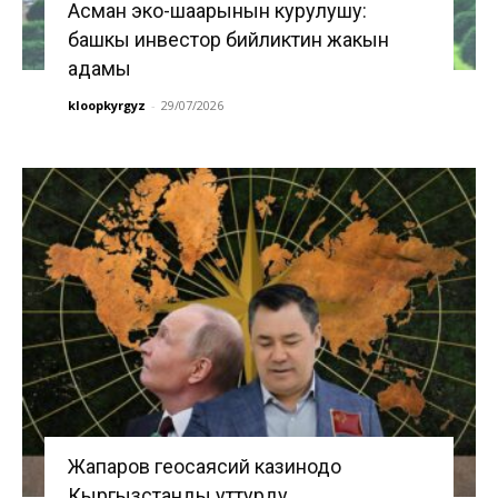
Асман эко-шаарынын курулушу:
башкы инвестор бийликтин жакын
адамы
kloopkyrgyz
-
29/07/2026
Жапаров геосаясий казинодо
Кыргызстанды уттурду