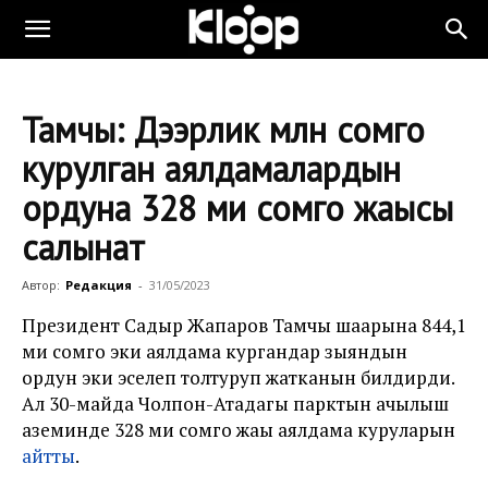
Тамчы: Дээрлик млн сомго
курулган аялдамалардын
ордуна 328 миң сомго жаңысы
салынат
Автор:
Редакция
-
31/05/2023
Президент Садыр Жапаров Тамчы шаарына 844,1
миң сомго эки аялдама кургандар зыяндын
ордун эки эселеп толтуруп жатканын билдирди.
Ал 30-майда Чолпон-Атадагы парктын ачылыш
аземинде 328 миң сомго жаңы аялдама куруларын
айтты
.