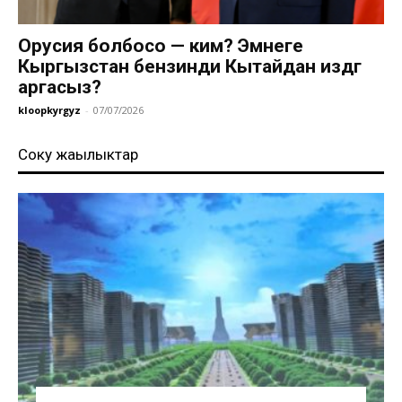
Орусия болбосо — ким? Эмнеге
Кыргызстан бензинди Кытайдан издөөгө
аргасыз?
kloopkyrgyz
-
07/07/2026
Соңку жаңылыктар