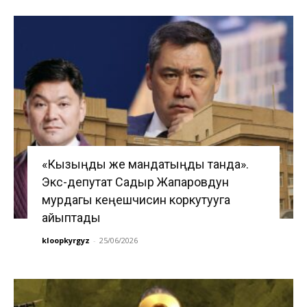
«Кызыңды же мандатыңды танда».
Экс-депутат Садыр Жапаровдун
мурдагы кеңешчисин коркутууга
айыптады
kloopkyrgyz
-
25/06/2026