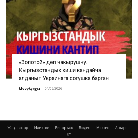
«Золотой» деп чакырушчу.
Кыргызстандык киши кандайча
алданып Украинага согушка барган
kloopkyrgyz
-
04/06/2026
Жаңылыктар
Иликтөө
Репортаж
Видео
Мектеп
Ашар
KY