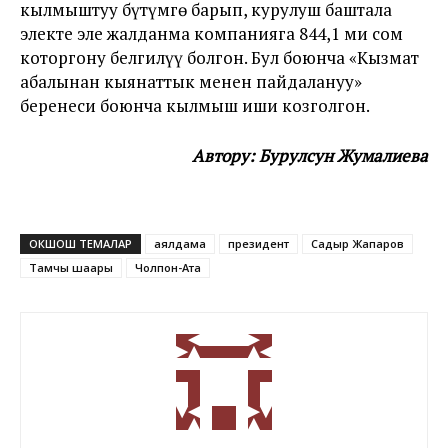
кылмыштуу бүтүмгө барып, курулуш баштала
электе эле жалданма компанияга 844,1 миң сом
которгону белгилүү болгон. Бул боюнча
«Кызмат
абалынан кыянаттык менен пайдалануу»
беренеси боюнча кылмыш иши козголгон.
Автору: Бурулсун Жумалиева
ОКШОШ ТЕМАЛАР
аялдама
президент
Садыр Жапаров
Тамчы шаары
Чолпон-Ата