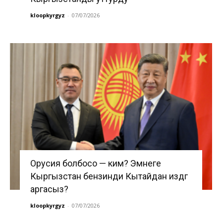
kloopkyrgyz
-
07/07/2026
Орусия болбосо — ким? Эмнеге
Кыргызстан бензинди Кытайдан издөөгө
аргасыз?
kloopkyrgyz
-
07/07/2026