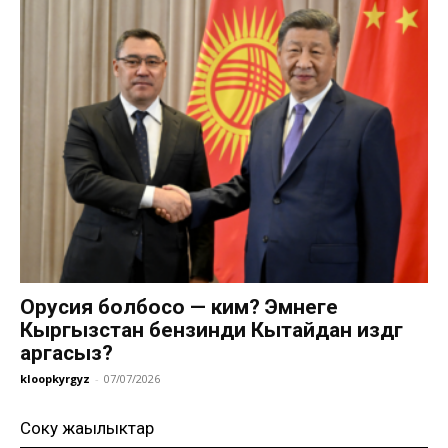
Орусия болбосо — ким? Эмнеге
Кыргызстан бензинди Кытайдан издөөгө
аргасыз?
kloopkyrgyz
-
07/07/2026
Соңку жаңылыктар