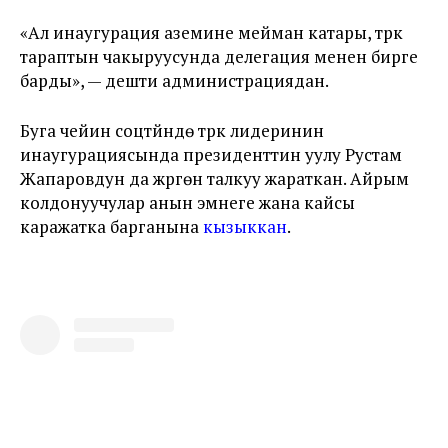
«Ал инаугурация аземине мейман катары, түрк
тараптын чакыруусунда делегация менен бирге
барды», — дешти администрациядан.
Буга чейин соцтүйүндө түрк лидеринин
инаугурациясында президенттин уулу Рустам
Жапаровдун да жүргөнү талкуу жараткан. Айрым
колдонуучулар анын эмнеге жана кайсы
каражатка барганына
кызыккан
.