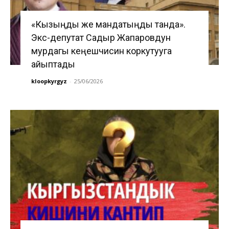
«Кызыңды же мандатыңды танда».
Экс-депутат Садыр Жапаровдун
мурдагы кеңешчисин коркутууга
айыптады
kloopkyrgyz
-
25/06/2026