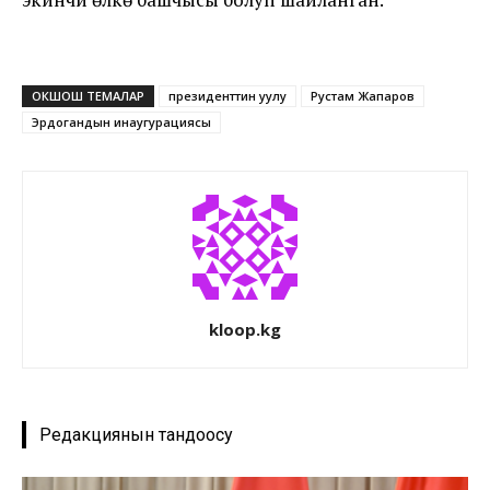
ОКШОШ ТЕМАЛАР
президенттин уулу
Рустам Жапаров
Эрдогандын инаугурациясы
kloop.kg
Редакциянын тандоосу