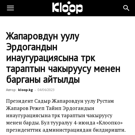
Жапаровдун уулу
Эрдогандын
инаугурациясына түрк
тараптын чакыруусу менен
барганы айтылды
Автор:
kloop.kg
-
04/06/2023
Президент Садыр Жапаровдун уулу Рустам
Жапаров Режеп Тайип Эрдогандын
инаугурациясына түрк тараптын чакыруусу
менен барды. Бул тууралуу 4-июнда «Клоопко»
президенттик администрациядан билдиришти.