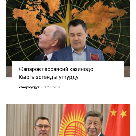
Жапаров геосаясий казинодо
Кыргызстанды уттурду
kloopkyrgyz
-
07/07/2026