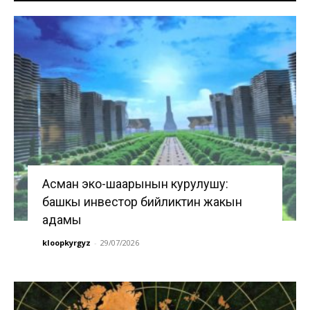
Асман эко-шаарынын курулушу:
башкы инвестор бийликтин жакын
адамы
kloopkyrgyz
-
29/07/2026