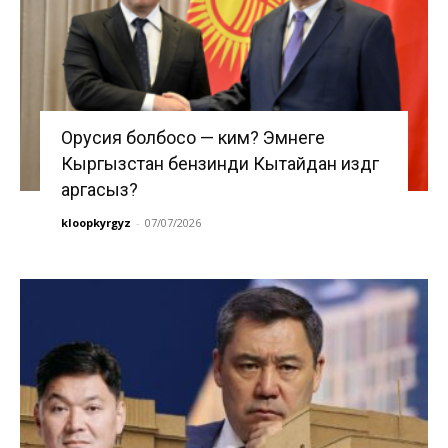
Орусия болбосо — ким? Эмнеге
Кыргызстан бензинди Кытайдан издөөгө
аргасыз?
kloopkyrgyz
-
07/07/2026