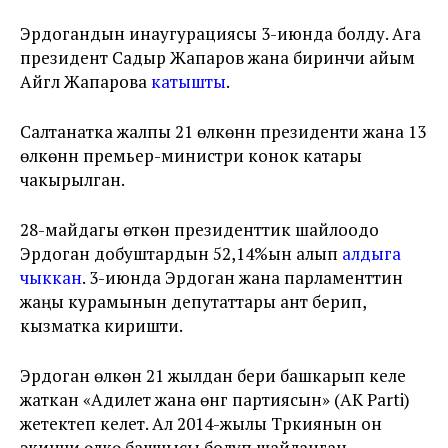
Эрдогандын инаугурациясы 3-июнда болду. Ага
президент Садыр Жапаров жана биринчи айым
Айгүл Жапарова
катышты
.
Салтанатка жалпы 21 өлкөнүн президенти жана 13
өлкөнүн премьер-министри конок катары
чакырылган.
28-майдагы өткөн президенттик шайлоодо
Эрдоган добуштардын 52,14%ын алып
алдыга
чыккан
. 3-июнда Эрдоган жана парламенттин
жаңы курамынын депутаттары ант берип,
кызматка киришти.
Эрдоган өлкөнү 21 жылдан бери башкарып келе
жаткан «Адилет жана өнүгүү партиясын» (АК Parti)
жетектеп келет. Ал 2014-жылы Түркиянын он
экинчи өлкө башчысы болуп шайланган.