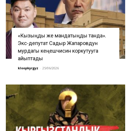
«Кызыңды же мандатыңды танда».
Экс-депутат Садыр Жапаровдун
мурдагы кеңешчисин коркутууга
айыптады
kloopkyrgyz
-
25/06/2026