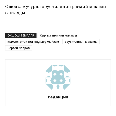
Ошол эле учурда орус тилинин расмий макамы
сакталды.
ОКШОШ ТЕМАЛАР
Кыргыз тилинин макамы
Мамлекеттик тил жөнүндөгү мыйзам
орус тилинин макамы
Сергей Лавров
Редакция