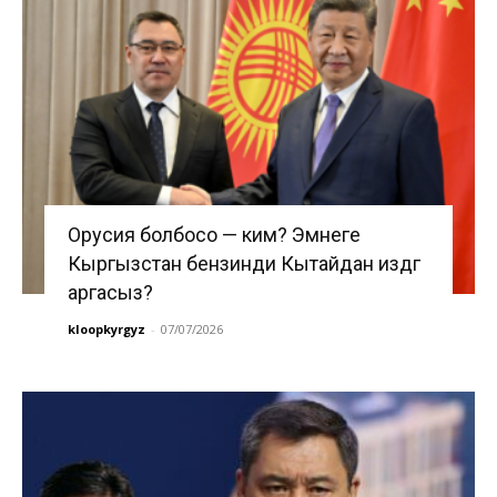
Орусия болбосо — ким? Эмнеге
Кыргызстан бензинди Кытайдан издөөгө
аргасыз?
kloopkyrgyz
-
07/07/2026