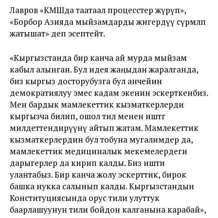
Лавров «КМШда таатаал процесстер жүрүп»,
«Борбор Азияда мыйзамдарды жигердүү сүрөмөлөп
жатышат» деп эсептейт.
«Кыргызстанда бир канча ай мурда мыйзам
кабыл алынган. Бул идея жаңыдан жаралганда,
биз кыргыз досторубузга бул анчейин
демократиялуу эмес кадам экенин эскерткенбиз.
Мен бардык мамлекеттик кызматкерлерди
кыргызча билип, ошол тил менен иштөөгө
милдеттендирүүнү айтып жатам. Мамлекеттик
кызматкерлердин бул тобуна мугалимдер да,
мамлекеттик медициналык мекемелердеги
дарыгерлер да кирип калды. Биз ишти
улантабыз. Бир канча жолу эскерттик, бирок
башка нукка салынып калды. Кыргызстандын
Конституциясында орус тили улуттук
баарлашуунун тили бойдон калганына карабай»,