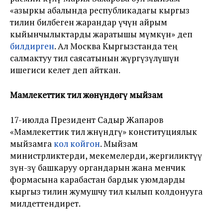
«азыркы абалында республикадагы кыргыз
тилин билбеген жарандар үчүн айрым
кыйынчылыктарды жаратышы мүмкүн» деп
билдирген
. Ал Москва Кыргызстанда тең
салмактуу тил саясатынын жүргүзүлүшүнө
ишегиси келет деп айткан.
Мамлекеттик тил жөнүндөгү мыйзам
17-июлда Президент Садыр Жапаров
«Мамлекеттик тил жөнүндөгү» конституциялык
мыйзамга
кол койгон
. Мыйзам
министрликтерди, мекемелерди, жергиликтүү
өзүн-өзү башкаруу органдарын жана менчик
формасына карабастан бардык уюмдарды
кыргыз тилин жумушчу тил кылып колдонууга
милдеттендирет.