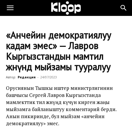
«Анчейин демократиялуу
кадам эмес» — Лавров
Кыргызстандын мамтил
жөнүндө мыйзамы тууралуу
Автор:
Редакция
-
24/07/2023
Орусиянын Тышкы иштер министрлигинин
башчысы Сергей Лавров Кыргызстанда
мамлекттик тил жөнүңдө күчүнө кирген жаңы
мыйзамга байланыштуу комментарий берди.
Анын пикиринде, бул мыйзам «анчейин
демократиялуу» эмес.