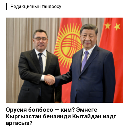
Редакциянын тандоосу
Орусия болбосо — ким? Эмнеге
Кыргызстан бензинди Кытайдан издөөгө
аргасыз?