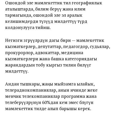
Ошондой эле мамлекеттик тил географиялык
аталыштарда, билим берүү жана илим
тармагында, ошондой эле эл аралык
келишимдерди түзүүдө милдеттүү түрдө
колдонулууга тийиш.
Негизги өзгөрүүлөрдүн дагы бири — мамлекеттик
кызматкерлер, депутаттар, педагогдор, судьялар,
прокурорлор, адвокаттар, медицина
кызматкерлери жана башка категориядагы
жарандардын тобу кыргыз тилин билүүгө
милдеттүү.
Андан тышкары, жаңы мыйзамга ылайык,
телерадиокомпаниялар, анын ичинде жеке
менчик телекомпаниялар программа жана
телеберүүлөрүнүн 60%дан кем эмес бөлүгүн
мамлекеттик тилде алып барышы керек.