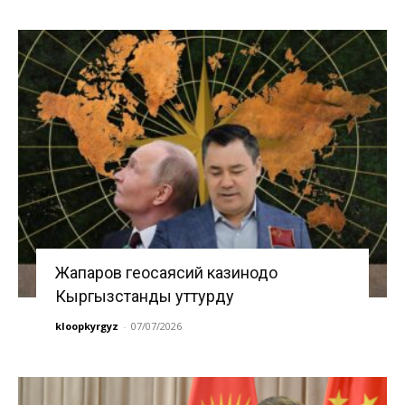
Жапаров геосаясий казинодо
Кыргызстанды уттурду
kloopkyrgyz
-
07/07/2026