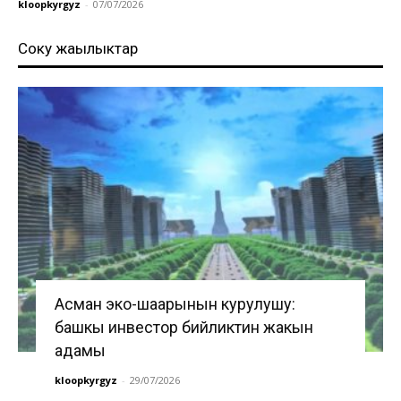
kloopkyrgyz
-
07/07/2026
Соңку жаңылыктар
Асман эко-шаарынын курулушу:
башкы инвестор бийликтин жакын
адамы
kloopkyrgyz
-
29/07/2026