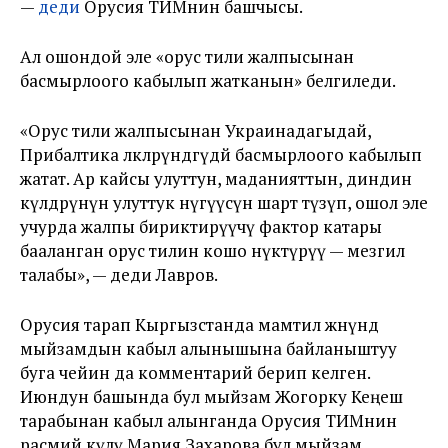
—
деди
Орусия ТИМнин башчысы.
Ал ошондой эле «орус тили жалпысынан
басмырлоого кабылып жатканын» белгиледи.
«Орус тили жалпысынан Украинадагыдай,
Прибалтика өлкөлөрүндөгүдөй басмырлоого кабылып
жатат. Ар кайсы улуттун, маданияттын, диндин
өкүлдөрүнүн улуттук өнүгүүсүнө шарт түзүп, ошол эле
учурда жалпы бириктирүүчү фактор катары
бааланган орус тилин кошо өнүктүрүү — мезгил
талабы», — деди Лавров.
Орусия тарап Кыргызстанда мамтил жөнүндө
мыйзамдын кабыл алынышына байланыштуу
буга чейин да комментарий берип келген.
Июндун башында бул мыйзам Жогорку Кеңеш
тарабынан кабыл алынганда Орусия ТИМнин
расмий өкүлү Мария Захарова бул мыйзам