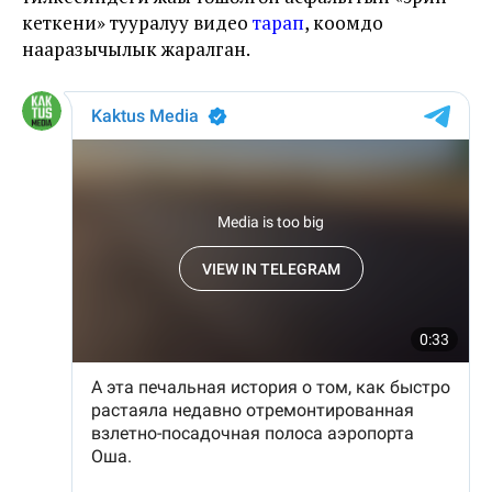
кеткени» тууралуу видео
тарап
, коомдо
нааразычылык жаралган.