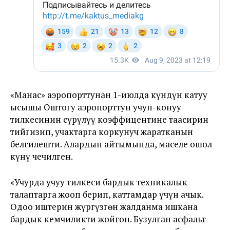
«Манас» аэропорттунан 1-июлда күндүн катуу
ысышы Оштогу аэропорттун учуп-конуу
тилкесинин сүрүлүү коэффицентине таасирин
тийгизип, учактарга коркунуч жаратканын
белгилешти. Алардын айтымында, маселе ошол
күнү чечилген.
«Учурда учуу тилкеси бардык техникалык
талаптарга жооп берип, каттамдар үчүн ачык.
Оңдоо иштерин жүргүзгөн жалданма ишкана
бардык кемчиликти жойгон. Бузулган асфальт