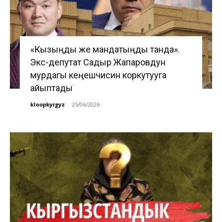
«Кызыңды же мандатыңды танда».
Экс-депутат Садыр Жапаровдун
мурдагы кеңешчисин коркутууга
айыптады
kloopkyrgyz
-
25/06/2026