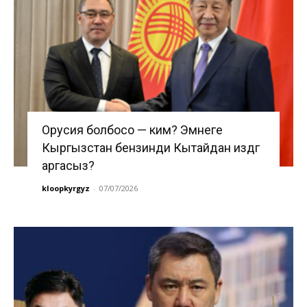
Орусия болбосо — ким? Эмнеге
Кыргызстан бензинди Кытайдан издөөгө
аргасыз?
kloopkyrgyz
-
07/07/2026