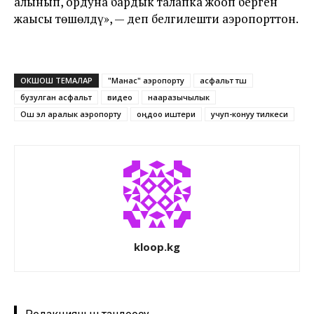
алынып, ордуна бардык талапка жооп берген
жаңысы төшөлдү», — деп белгилешти аэропорттон.
ОКШОШ ТЕМАЛАР
"Манас" аэропорту
асфальт төшөө
бузулган асфальт
видео
нааразычылык
Ош эл аралык аэропорту
оңдоо иштери
учуп-конуу тилкеси
kloop.kg