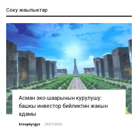
Соңку жаңылыктар
Асман эко-шаарынын курулушу:
башкы инвестор бийликтин жакын
адамы
kloopkyrgyz
-
29/07/2026