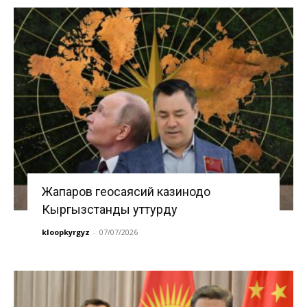
Жапаров геосаясий казинодо
Кыргызстанды уттурду
kloopkyrgyz
-
07/07/2026