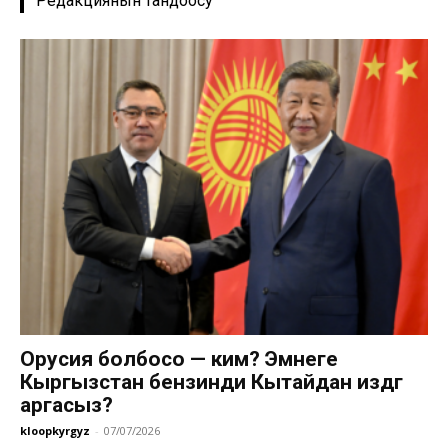
Редакциянын тандоосу
Орусия болбосо — ким? Эмнеге
Кыргызстан бензинди Кытайдан издөөгө
аргасыз?
kloopkyrgyz
-
07/07/2026