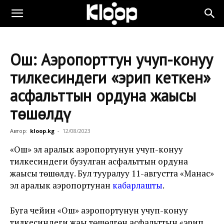
Ош: Аэропорттун учуп-конуу
тилкесиндеги «эрип кеткен»
асфальттын ордуна жаңысы
төшөлдү
Автор:
kloop.kg
-
12/08/2023
«Ош» эл аралык аэропортунун учуп-конуу
тилкесиндеги бузулган асфальттын ордуна
жаңысы төшөлдү. Бул тууралуу 11-августта «Манас»
эл аралык аэропортунан
кабарлашты
.
Буга чейин «Ош» аэропортунун учуп-конуу
тилкесиндеги жаңы төшөлгөн асфальттын «эрип