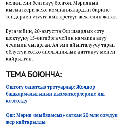
келингени белгилүү болгон. Мэриянын
кызматкери жеке компаниялардын бирине
тендерден утууга көмөк көрсөтүүгө шектелип жатат.
Буга чейин, 20-августта Ош шаардык соту
шектүүнү 15-октябрга чейин камакка алуу
чечимин чыгарган. Ал эми айыпталуучу тарап
облустук сотко апелляциялык даттануу менен
кайрылган.
ТЕМА БОЮНЧА:
Оштогу сапатсыз тротуарлар: Жолдор
башкармалыгынын кызматкерлерине иш
козголду
Ош: Мэрия «мыйзамсыз» саткан 20 млн сомдук
жер кайтарылды