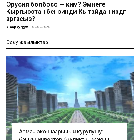
Орусия болбосо — ким? Эмнеге
Кыргызстан бензинди Кытайдан издөөгө
аргасыз?
kloopkyrgyz
-
07/07/2026
Соңку жаңылыктар
Асман эко-шаарынын курулушу:
башкы инвестор бийликтин жакын