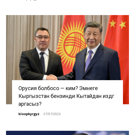
Орусия болбосо — ким? Эмнеге
Кыргызстан бензинди Кытайдан издөөгө
аргасыз?
kloopkyrgyz
-
07/07/2026