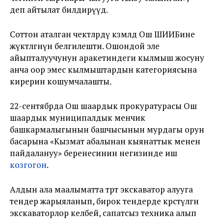
деп айтылат билдирүүдө.
Соттон аталган чектөөлөрдү көзөмөлдөө Ош ШИИБине
жүктөлгөнүн белгилешти. Ошондой эле
айыпталуучунун аракетиндеги кылмыш жосуну
анча оор эмес кылмыштардын категориясына
кирерин кошумчалашты.
22-сентябрда Ош шаардык прокуратурасы Ош
шаардык муниципалдык менчик
башкармалыгынын башчысынын мурдагы орун
басарына
«
Кызмат абалынан кыянаттык менен
пайдалануу» беренесинин негизинде иш
козгогон
.
Алдын ала маалыматта төрт экскаватор алууга
тендер жарыяланып, бирок тендерде көрсөтүлгөн
экскаваторлор келбей, сапатсыз техника алып