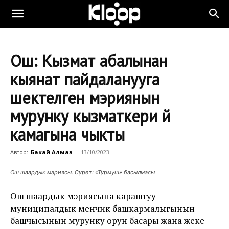
Ош: Кызмат абалынан
кыянат пайдаланууга
шектелген мэриянын
мурунку кызматкери үй
камагына чыкты
Автор:
Бакай Алмаз
-
13/10/2023
Ош шаардык мэриясы. Сүрөт: «Турмуш» басылмасы
Ош шаардык мэриясына караштуу
муниципалдык менчик башкармалыгынын
башчысынын мурунку орун басары жана жеке