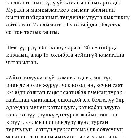
компаниянын өкүлү үй камагына чыгарылды.
Мурдагы мамкызматкер кызмат абалынан
кыянат пайдаланып, тендерди утууга көмөктөшкөнү
айтылган. Маалыматты 13-октябрда облустук
соттон тастыкташты.
Шектүүлөрдүн бөгөт коюу чарасы 26-сентябрда
каралып, алар 15-октябрга чейин үй камагына
чыгарылган.
«
Айыпталуучуга үй-камагындагы мөөнөттүн
ичинде эркин жүрүүгө чек коюлган, кечки саат
22:00дөн баштап таңкы саат 06:00гө чейин турак-
жайынан чыкпашы, ошондой эле белгилүү бир
адамдар менен катташууга, кат кабар алууга
жана жөнөтүүгө, түнкүсүн турак-жайын таштап
кетүүгө, кылмыш иши өндүрүшүндө турган
тергөөчүнүн, соттун уруксатысыз Ош облусунун
чегинен сырткары чыгууга тыюу салынган», —