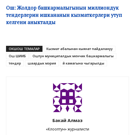
Ош: Жолдор башкармалыгынын миллиондук
тендерлерин ишкананын кызматкерлери утуп
келгени аныкталды
ОКШОШ ТЕМАЛАР
Кызмат абалынан кыянат пайдалануу
Ош ШИИБ
Оштун муниципалдык менчик башкармалыгы
тендер
шаардык мэрия
үй камагына чыгарылды
Бакай Алмаз
«Клооптун» журналисти