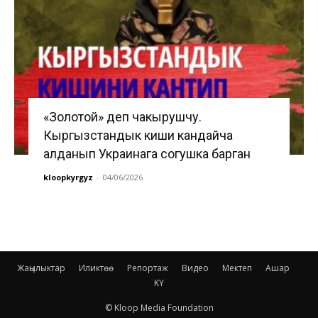
«Золотой» деп чакырушчу.
Кыргызстандык киши кандайча
алданып Украинага согушка барган
kloopkyrgyz
-
04/06/2026
Жаңылыктар
Иликтөө
Репортаж
Видео
Мектеп
Ашар
KY
© Kloop Media Foundation