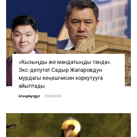
«Кызыңды же мандатыңды танда».
Экс-депутат Садыр Жапаровдун
мурдагы кеңешчисин коркутууга
айыптады
kloopkyrgyz
-
25/06/2026