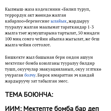
Кылмыш-жаза кодексинин «Билип туруп,
террордук акт жөнүндө жалган
кабарлоо»беренесине
ылайык
, жардыруу
тууралуу жалган маалымат тараткандар 1-3
жылга түзөтүү жумуштарына тартылат, 50 миңден
100 миң сомго чейин айыпка жыгылат, же беш
жылга чейин соттолот.
Бишкекте жыл башынан бери ондон ашуун
мектепке бомба коюлганы тууралуу билдирүү
тушүп, окуучулар эвакуацияланып, окуу үзгүлтүккө
учураган
болчу
. Бирок имараттан эч кандай
жардыруучу зат табылган эмес.
ТЕМА БОЮНЧА:
ИИМ: Мектепте бомба бар деп