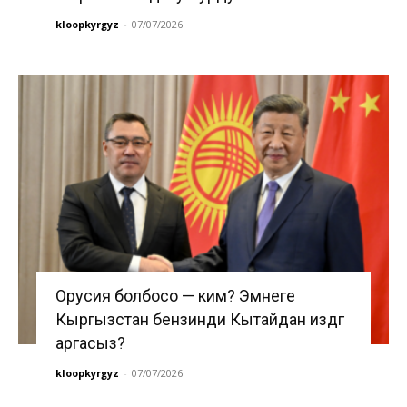
kloopkyrgyz
-
07/07/2026
Орусия болбосо — ким? Эмнеге
Кыргызстан бензинди Кытайдан издөөгө
аргасыз?
kloopkyrgyz
-
07/07/2026