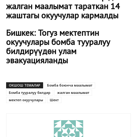
жалган маалымат тараткан 14
жаштагы окуучулар кармалды
Бишкек: Тогуз мектептин
окуучулары бомба тууралуу
билдирүүдөн улам
эвакуацияланды
ОКШОШ ТЕМАЛАР
Бомба боюнча маалымат
Бомба тууралуу билдирүү
жалган маалымат
мектеп окуучулары
Шектүү