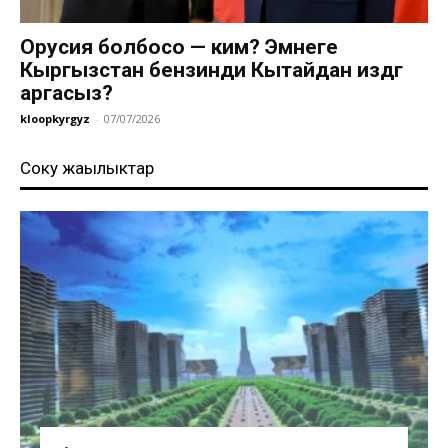
Орусия болбосо — ким? Эмнеге
Кыргызстан бензинди Кытайдан издөөгө
аргасыз?
kloopkyrgyz
-
07/07/2026
Соңку жаңылыктар