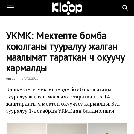
УКМК: Мектепте бомба
коюлганы тууралуу жалган
маалымат тараткан үч окуучу
кармалды
Автор:
-
01/12/2023
Бишкектеги мектептерде бомба коюлганы
тууралуу жалган маалымат тараткан 13-14
жаштардагы үч мектеп окуучусу кармалды. Бул
тууралуу 1-декабрда УКМКдан билдиришти.