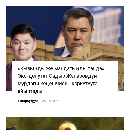
«Кызыңды же мандатыңды танда».
Экс-депутат Садыр Жапаровдун
мурдагы кеңешчисин коркутууга
айыптады
kloopkyrgyz
-
25/06/2026