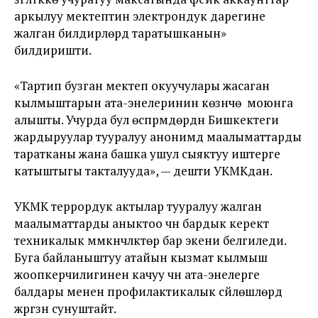
аркылуу мектептин электрондук дарегине
жалган билдирүүлөрдү таратышканын»
билдиришти.
«Тартип бузган мектеп окуучулары жасаган
кылмыштарын ата-энелеринин көзүнчө моюнга
алышты. Учурда бул өспүрүмдөрдүн Бишкектеги
жардыруулар тууралуу анонимдүү маалыматтарды
таратканы жана башка ушул сыяктуу иштерге
катыштыгы такталууда», — дешти УКМКдан.
УКМК террордук актылар тууралуу жалган
маалыматтарды аныктоо үчүн бардык керектүү
техникалык мүмкүнчүлүктөр бар экени белгиледи.
Буга байланыштуу атайын кызмат кылмыш
жоопкерчилигинен качуу үчүн ата-энелерге
балдары менен профилактикалык сүйлөшүүлөрдү
жүргүзүүнү сунуштайт.