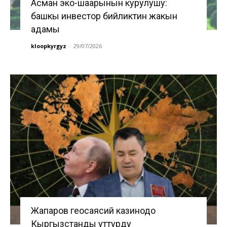
Асман эко-шаарынын курулушу:
башкы инвестор бийликтин жакын
адамы
kloopkyrgyz
-
29/07/2026
Жапаров геосаясий казинодо
Кыргызстанды уттурду