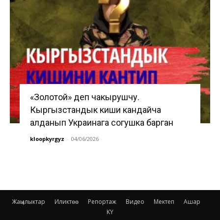
«Золотой» деп чакырушчу.
Кыргызстандык киши кандайча
алданып Украинага согушка барган
kloopkyrgyz
-
04/06/2026
Жаңылыктар
Иликтөө
Репортаж
Видео
Мектеп
Ашар
KY