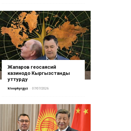
Жапаров геосаясий
казинодо Кыргызстанды
уттурду
kloopkyrgyz
-
07/07/2026