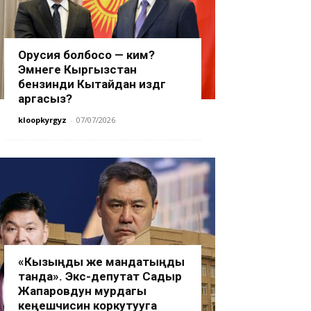
Орусия болбосо — ким?
Эмнеге Кыргызстан
бензинди Кытайдан издөөгө
аргасыз?
kloopkyrgyz
-
07/07/2026
«Кызыңды же мандатыңды
танда». Экс-депутат Садыр
Жапаровдун мурдагы
кеңешчисин коркутууга