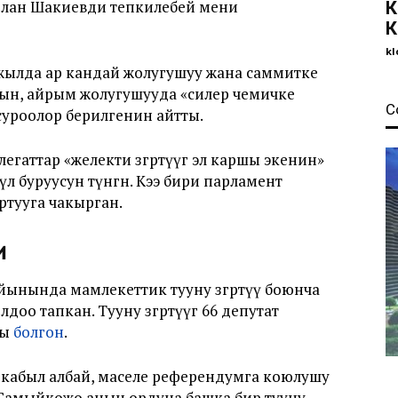
рлан Шакиевди тепкилебей мени
К
К
kl
 жылда ар кандай жолугушуу жана саммитке
анын, айрым жолугушууда «силер чемичке
С
суроолор берилгенин айтты.
гаттар «желекти өзгөртүүгө эл каршы экенин»
л буруусун өтүнгөн. Кээ бири парламент
ртууга чакырган.
и
ынында мамлекеттик тууну өзгөртүү боюнча
о тапкан. Тууну өзгөртүүгө 66 депутат
шы
болгон
.
 кабыл албай, маселе референдумга коюлушу
Самыйкожо анын ордуна башка бирөө тууну