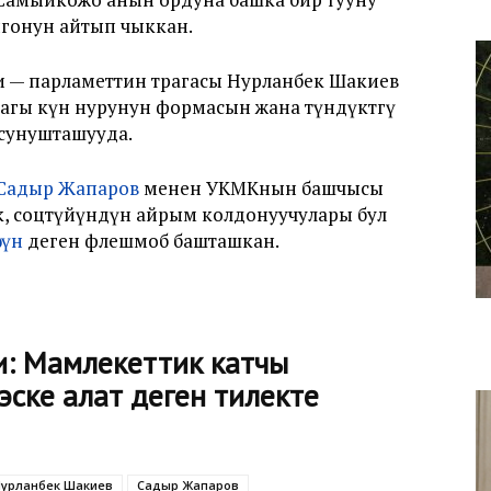
ойгонун айтып чыккан.
— парламеттин төрагасы Нурланбек Шакиев
дагы күн нурунун формасын жана түндүктөгү
ү сунушташууда.
Садыр Жапаров
менен УКМКнын башчысы
к, соцтүйүндүн айрым колдонуучулары бул
сүн
деген флешмоб башташкан.
и: Мамлекеттик катчы
эске алат деген тилекте
урланбек Шакиев
Садыр Жапаров