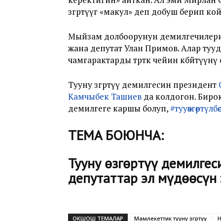
өзгөртүүгө «макул» деп добуш берип к
Мыйзам долбоорунун демилгечилери 
жана депутат Улан Примов. Алар туу
чамгарактарды төрткө чейин көбөйтүүн
Тууну өзгөртүү демилгесин президент
Камчыбек Ташиев
да колдогон. Биро
демилгеге каршы болуп,
#тууөзгөртүлбө
ТЕМА БОЮНЧА:
Тууну өзгөртүү демилгес
депутаттар эл мүдөөсүн 
ОКШОШ ТЕМАЛАР
Мамлекеттик тууну өзгөртүү
Н