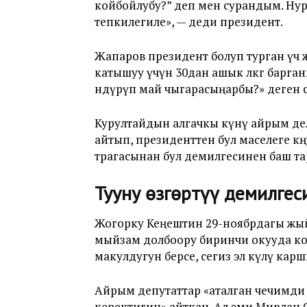
койбойлубу?” деп мен сурандым. Ну
тепкилегиле», — деди президент.
Жапаров
президент болуп турган үч
катышуу үчүн 30дан ашык өлкөгө барг
өндүрүп май чыгарасыңарбы?» деген 
Курултайдын алгачкы күнү айрым деле
айтып, президенттен бул маселеге көңү
төрагасынан бул демилгесинен баш та
Тууну өзгөртүү демилгес
Жогорку Кеңештин 29-ноябрдагы жый
мыйзам долбоору биринчи окууда колдо
макулдугун берсе, сегиз эл өкүлү кар
Айрым депутаттар «аталган чечимди
керектигин» айткан. Ал эми Мирлан 