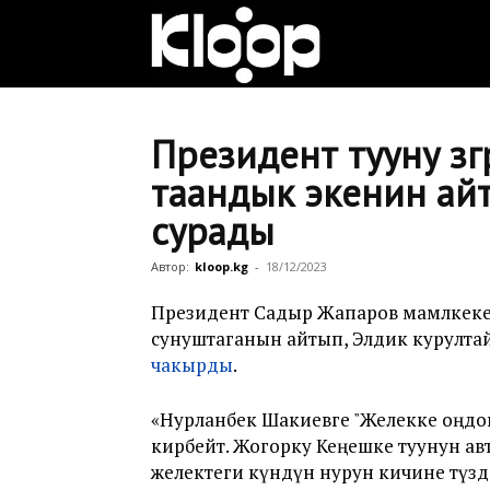
Клооп
кыргызча
Президент тууну өзг
таандык экенин айт
сурады
|
Автор:
kloop.kg
-
18/12/2023
Кыргызстан
Президент Садыр Жапаров мамлкекетти
сунуштаганын айтып, Элдик курулт
чакырды
.
жаңылыктары
«Нурланбек Шакиевге "Желекке оңдо
кирбейт. Жогорку Кеңешке туунун а
желектеги күндүн нурун кичине түздөп,