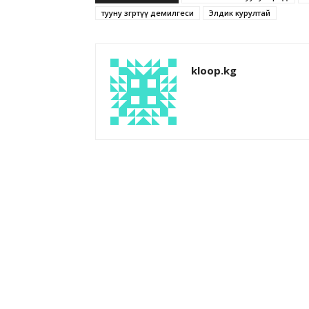
тууну өзгөртүү демилгеси
Элдик курултай
kloop.kg