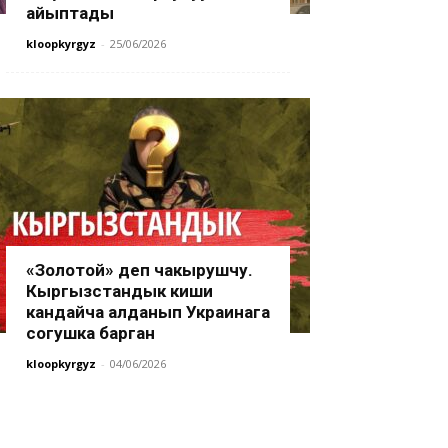
айыптады
kloopkyrgyz
-
25/06/2026
«Золотой» деп чакырушчу.
Кыргызстандык киши
кандайча алданып Украинага
согушка барган
kloopkyrgyz
-
04/06/2026