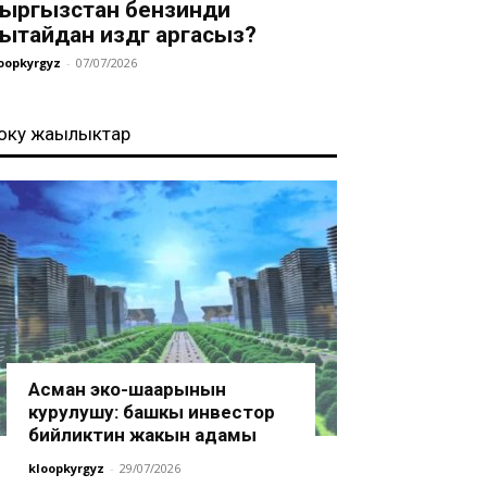
ыргызстан бензинди
ытайдан издөөгө аргасыз?
oopkyrgyz
-
07/07/2026
оңку жаңылыктар
Асман эко-шаарынын
курулушу: башкы инвестор
бийликтин жакын адамы
kloopkyrgyz
-
29/07/2026