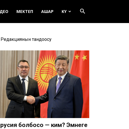
ДЕО
МЕКТЕП
АШАР
KY
Редакциянын тандоосу
русия болбосо — ким? Эмнеге