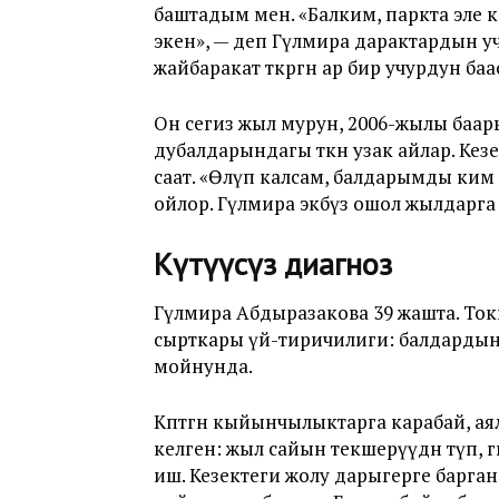
баштадым мен. «Балким, паркта эле к
экен», — деп Гүлмира дарактардын учун
жайбаракат өткөргөн ар бир учурдун б
Он сегиз жыл мурун, 2006-жылы баар
дубалдарындагы өткөн узак айлар. Ке
саат. «Өлүп калсам, балдарымды ким к
ойлор. Гүлмира экөөбүз ошол жылдарга
Күтүүсүз диагноз
Гүлмира Абдыразакова 39 жашта. То
сырткары үй-тиричилиги: балдардын т
мойнунда.
Көптөгөн кыйынчылыктарга карабай, а
келген: жыл сайын текшерүүдөн өтүп,
иш. Кезектеги жолу дарыгерге барган