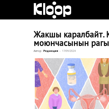
Клооп
кыргызча
Жакшы каралбайт. 
моюнчасынын рагын
|
Автор:
Редакция
-
17/09/2024
Кыргызстан
жаңылыктары