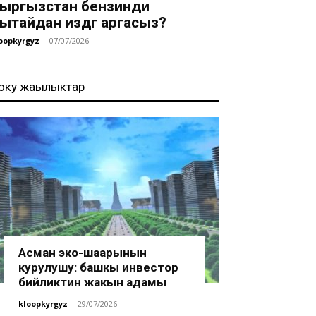
ыргызстан бензинди
ытайдан издөөгө аргасыз?
oopkyrgyz
-
07/07/2026
оңку жаңылыктар
Асман эко-шаарынын
курулушу: башкы инвестор
бийликтин жакын адамы
kloopkyrgyz
-
29/07/2026