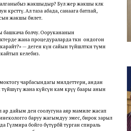
алганыбыз жакшыдыр? Бул жер жакшы көлөкө
 көрсөттү. Ал таза абада, санаага батпай,
аасын жакшы билет.
ы башкача болчу. Оорукананын
зектерде жана процедураларда өткөн ондогон
арайт?» — деген күн сайын түйшөлткөн түмөн
 кайтып келебиз.
кмоктогу чарбасындагы милдеттери, андан
үйшүгү жана күйөөсүнө кам көрүү баары анын
ял ар дайым ден соолугуна аяр мамиле жасап
 гинекологго баруу жагымдуу эмес, бирок зарыл
да Гүлмира бойго бүтүрбөй турган спираль