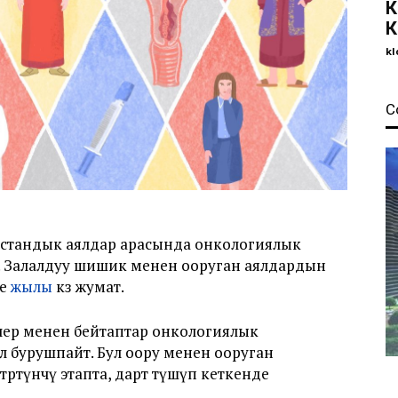
К
К
kl
С
тандык аялдар арасында онкологиялык
т. Залалдуу шишик менен ооруган аялдардын
ле
жылы
көз жумат.
рлер менен бейтаптар онкологиялык
л бурушпайт. Бул оору менен ооруган
өртүнчү этапта, дарт өтүшүп кеткенде