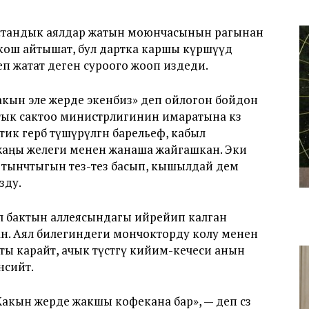
стандык аялдар жатын моюнчасынын рагынан
кош айтышат, бул дартка каршы күрөшүүдө
п жатат деген суроого жооп издеди.
«Жакын эле жерде экенбиз» деп ойлогон бойдон
ык сактоо министрлигинин имаратына көз
ик герб түшүрүлгөн барельеф, кабыл
 жаңы желеги менен жанаша жайгашкан. Эки
тынчтыгын тез-тез басып, кышылдай дем
зду.
ил бактын аллеясындагы ийрейип калган
ан. Аял билегиндеги мончокторду колу менен
 карайт, ачык түстөгү кийим-кечеси анын
нсийт.
акын жерде жакшы кофекана бар», — деп сөз