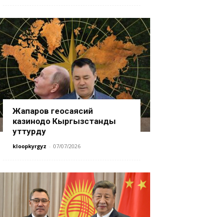
Жапаров геосаясий
казинодо Кыргызстанды
уттурду
kloopkyrgyz
-
07/07/2026