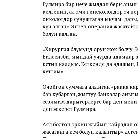
Гүлмира бир нече жылдан бери анын
келгенин, ал эми гинекологдор эч н
онкологдор сунуштаган ыкчам дарыло
күч алган». Эптеп операция жасатай
болуп калган.
«Хирургия бөлүмүндө орун жок болчу.
Билесизби, мындай учурда адамдар ө
кетип калдым. Кеткенде да адашып,
кеттим».
Очойгон суммага алынган «ракка кар
бар кубарган, жыттуу банкалар айыгы
сезимим дарыгерлерге бар деп мени 
деп эскерет Гүлмира.
Аял болгон эркин жыйып кайрадан он
жасаганга кеч болуп калыптыр» деген 