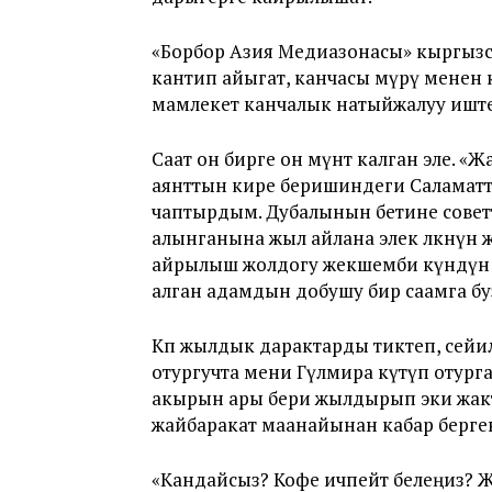
«Борбор Азия Медиазонасы» кыргыз
кантип айыгат, канчасы өмүрү менен 
мамлекет канчалык натыйжалуу иште
Саат он бирге он мүнөт калган эле. 
аянттын кире беришиндеги Саламатт
чаптырдым. Дубалынын бетине советт
алынганына жыл айлана элек өлкөнүн
айрылыш жолдогу жекшемби күндүн 
алган адамдын добушу бир саамга бу
Көп жылдык дарактарды тиктеп, сей
отургучта мени Гүлмира күтүп отург
акырын ары бери жылдырып эки жакты
жайбаракат маанайынан кабар берге
«Кандайсыз? Кофе ичпейт белеңиз? Ж