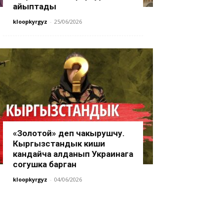
айыптады
kloopkyrgyz
-
25/06/2026
«Золотой» деп чакырушчу.
Кыргызстандык киши
кандайча алданып Украинага
согушка барган
kloopkyrgyz
-
04/06/2026