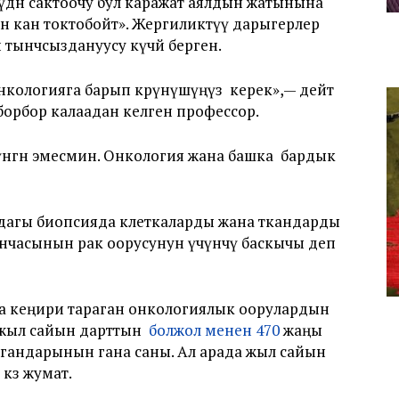
үдөн сактоочу бул каражат аялдын жатынына
йин кан токтобойт». Жергиликтүү дарыгерлер
 тынчсыздануусу күчөй берген.
Онкологияга барып көрүнүшүңүз керек»,— дейт
 борбор калаадан келген профессор.
үнгөн эмесмин. Онкология жана башка бардык
дагы биопсияда клеткаларды жана ткандарды
юнчасынын рак оорусунун үчүнчү баскычы деп
а кеңири тараган онкологиялык оорулардын
а жыл сайын дарттын
болжол менен 470
жаңы
алгандарынын гана саны. Ал арада жыл сайын
көз жумат.