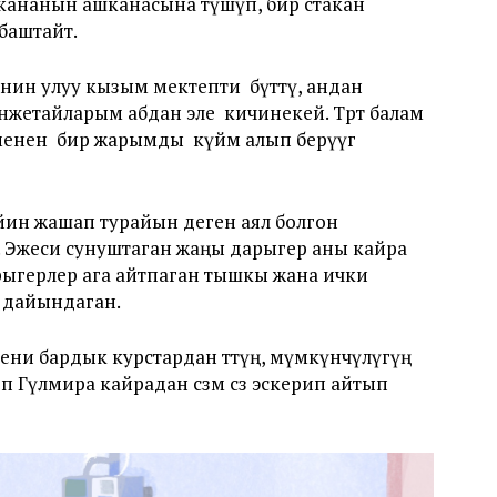
укананын ашканасына түшүп, бир стакан
баштайт.
нин улуу кызым мектепти бүттү, андан
енжетайларым абдан эле кичинекей. Төрт балам
нен бирөө жарымды күйөөмө алып берүүгө
йин жашап турайын деген аял болгон
. Эжеси сунуштаган жаңы дарыгер аны кайра
арыгерлер ага айтпаган тышкы жана ички
 дайындаган.
ни бардык курстардан өттүң, мүмкүнчүлүгүң
п Гүлмира кайрадан сөзмө сөз эскерип айтып