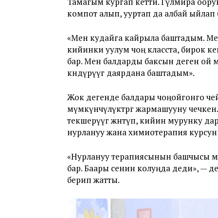
Тамагым кургап кетти. Гүлмира оор
компот алып, ууртап да албай ыйлап 
«Мен кудайга кайрыла баштадым. Ме
кийинки уулум чоң класста, бирок к
бар. Мен балдарды баксын деген ой ме
көндүрүүгө даярдана баштадым».
Жок дегенде балдары чоңойгонго че
мүмкүнчүлүктөргө жармашууну чечкен
текшерүүгө жөнөтүп, кийин мурунку д
нурлануу жана химиотерапия курсун
«Нурлануу терапиясынын башчысы ме
бар. Баары сенин колуңда деди», — де
берип жатты.