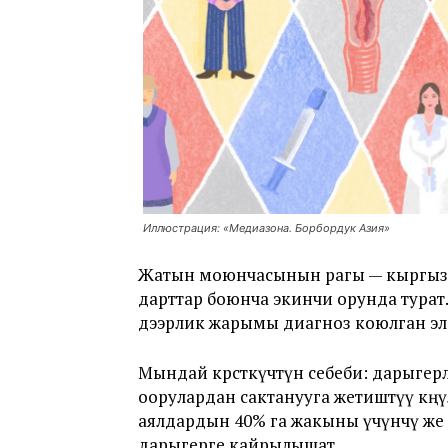
Иллюстрация: «Медиазона. Борбордук Азия»
Жатын моюнчасынын рагы — кыргызс
дарттар боюнча экинчи орунда тура
дээрлик жарымы диагноз коюлган э
Мындай көрсөткүчтүн себеби: дарыге
оорулардан сактанууга жетиштүү көңү
аялдардын 40% га жакыны үчүнчү же т
дарыгерге кайрылышат.