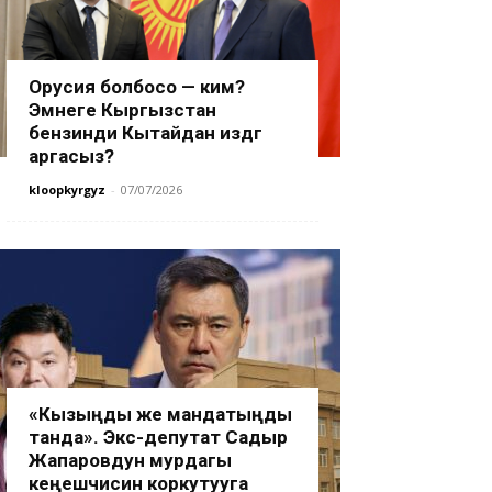
Орусия болбосо — ким?
Эмнеге Кыргызстан
бензинди Кытайдан издөөгө
аргасыз?
kloopkyrgyz
-
07/07/2026
«Кызыңды же мандатыңды
танда». Экс-депутат Садыр
Жапаровдун мурдагы
кеңешчисин коркутууга