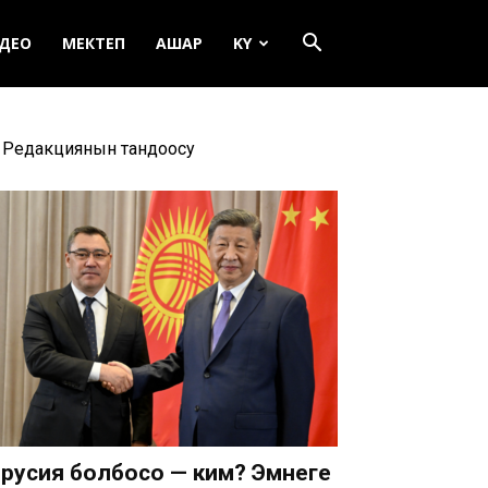
ДЕО
МЕКТЕП
АШАР
KY
Редакциянын тандоосу
русия болбосо — ким? Эмнеге