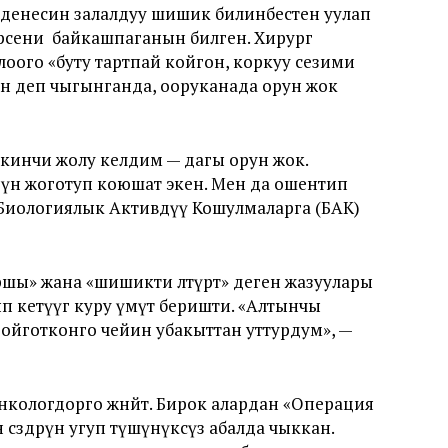
 денесин залалдуу шишик билинбестен уулап
ерсени байкашпаганын билген. Хирург
ого «буту тартпай койгон, коркуу сезими
ын деп чыгынганда, ооруканада орун жок
 Экинчи жолу келдим — дагы орун жок.
зүн жоготуп коюшат экен. Мен да ошентип
 Биологиялык Активдүү Кошулмаларга (БАК)
шы» жана «шишикти өлтүрөт» деген жазуулары
п кетүүгө куру үмүт беришти. «Алтынчы
ойготконго чейин убакыттан уттурдум», —
кологдорго жөнөйт. Бирок алардан «Операция
сөздөрүн угуп түшүнүксүз абалда чыккан.