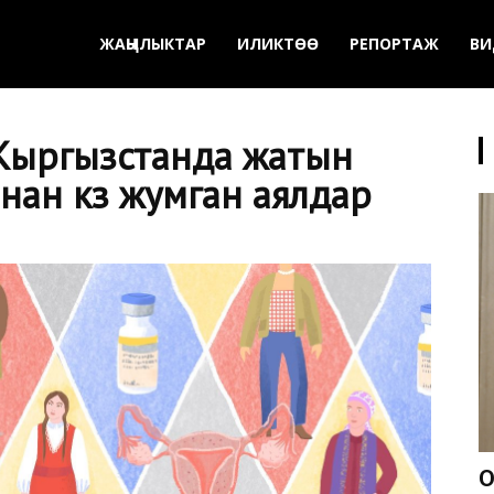
ЖАҢЫЛЫКТАР
ИЛИКТӨӨ
РЕПОРТАЖ
ВИ
Кыргызстанда жатын
ан көз жумган аялдар
О