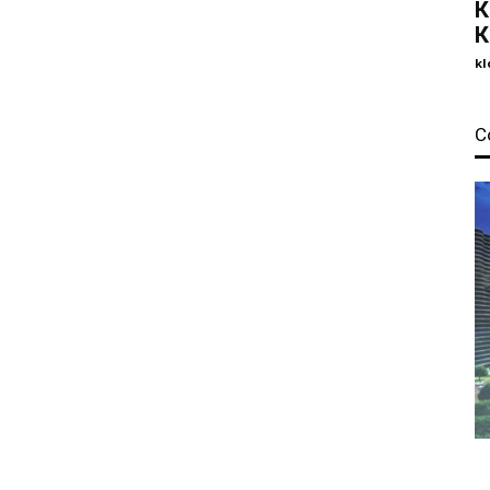
К
К
kl
С