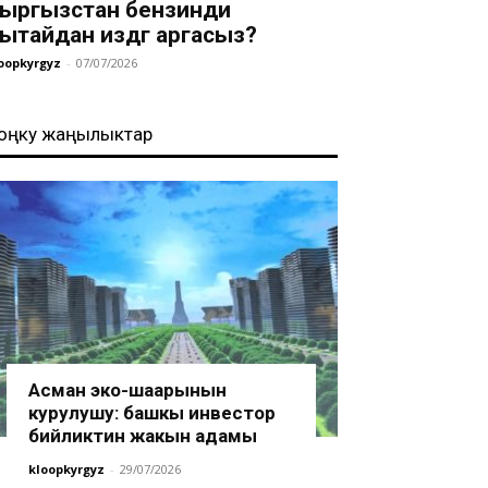
ыргызстан бензинди
ытайдан издөөгө аргасыз?
oopkyrgyz
-
07/07/2026
оңку жаңылыктар
Асман эко-шаарынын
курулушу: башкы инвестор
бийликтин жакын адамы
kloopkyrgyz
-
29/07/2026