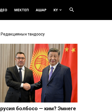
ДЕО
МЕКТЕП
АШАР
KY
Редакциянын тандоосу
русия болбосо — ким? Эмнеге