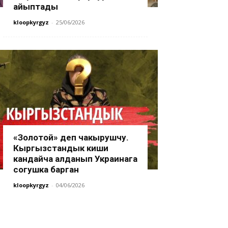
айыптады
kloopkyrgyz
-
25/06/2026
«Золотой» деп чакырушчу.
Кыргызстандык киши
кандайча алданып Украинага
согушка барган
kloopkyrgyz
-
04/06/2026