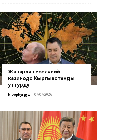
Жапаров геосаясий
казинодо Кыргызстанды
уттурду
kloopkyrgyz
-
07/07/2026