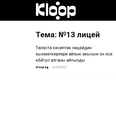
Клооп
кыргызча
Тема: №13 лицей
Таласта кесиптик лицейдин
|
кызматкерлери айлык акысын он эсе
көбөйтүп алганы айтылды
kloop.kg
-
22/06/2022
Кыргызстан
жаңылыктары