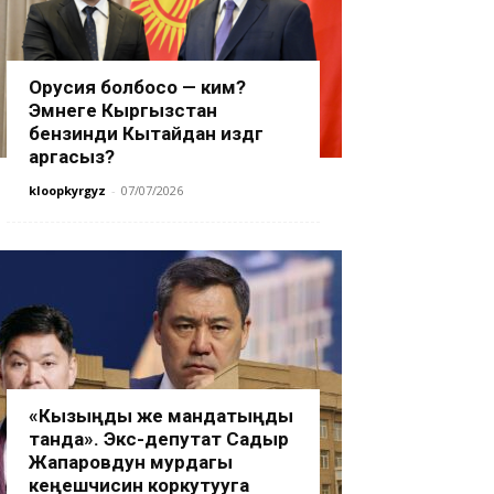
Орусия болбосо — ким?
Эмнеге Кыргызстан
бензинди Кытайдан издөөгө
аргасыз?
kloopkyrgyz
-
07/07/2026
«Кызыңды же мандатыңды
танда». Экс-депутат Садыр
Жапаровдун мурдагы
кеңешчисин коркутууга